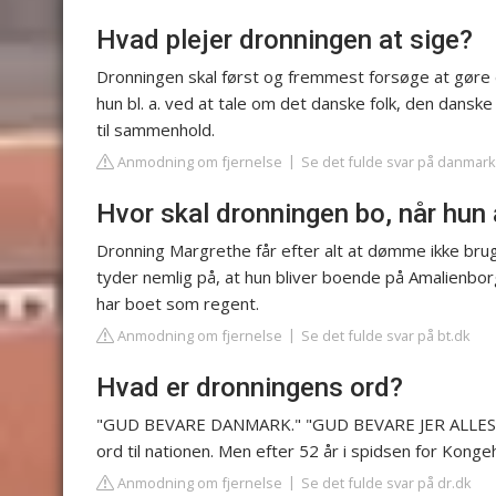
Hvad plejer dronningen at sige?
Dronningen skal først og fremmest forsøge at gøre d
hun bl. a. ved at tale om det danske folk, den danske s
til sammenhold.
Anmodning om fjernelse
Se det fulde svar på danmark
Hvor skal dronningen bo, når hun
Dronning Margrethe får efter alt at dømme ikke brug f
tyder nemlig på, at hun bliver boende på Amalienbor
har boet som regent.
Anmodning om fjernelse
Se det fulde svar på bt.dk
Hvad er dronningens ord?
"GUD BEVARE DANMARK." "GUD BEVARE JER ALLESAMM
ord til nationen. Men efter 52 år i spidsen for Kongeh
Anmodning om fjernelse
Se det fulde svar på dr.dk