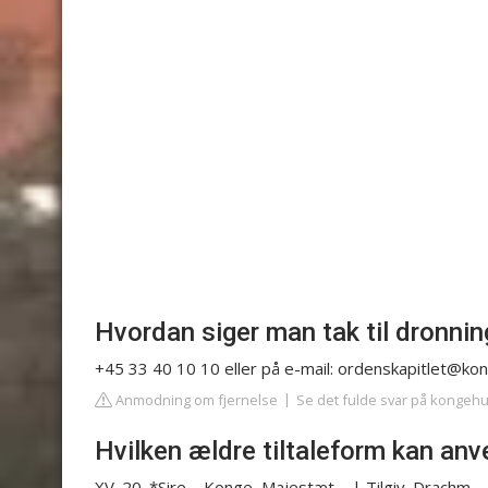
Hvordan siger man tak til dronni
+45 33 40 10 10 eller på e-mail:
ordenskapitlet@kon
Anmodning om fjernelse
Se det fulde svar på kongeh
Hvilken ældre tiltaleform kan anv
XV. 20. *Sire – Konge, Majestæt – | Tilgiv. Drachm.