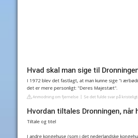
Hvad skal man sige til Dronninge
I 1972 blev det fastlagt, at man kunne sige "i ærbødig
det er mere personligt: "Deres Majestæt".
Anmodning om fjernelse
Se det fulde svar på kristelig
Hvordan tiltales Dronningen, når 
Tiltale og titel
I andre kongehuse (som i det nederlandske kongehus)