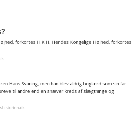
s?
øjhed, forkortes H.K.H. Hendes Kongelige Højhed, forkortes
dk
keren Hans Svaning, men han blev aldrig boglærd som sin far.
 breve til andre end en snæver kreds af slægtninge og
shistorien.dk