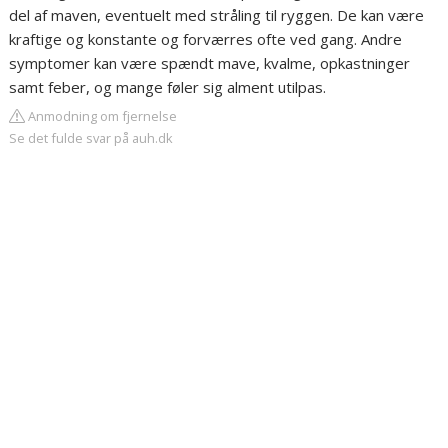
del af maven, eventuelt med stråling til ryggen. De kan være
kraftige og konstante og forværres ofte ved gang. Andre
symptomer kan være spændt mave, kvalme, opkastninger
samt feber, og mange føler sig alment utilpas.
Anmodning om fjernelse
Se det fulde svar på auh.dk