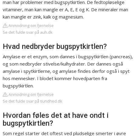
man har problemer med bugspytkirtlen. De fedtopløselige
vitaminer, man kan mangle er A, E, E og K. De mineraler man
kan mangle er zink, kalk og magnesium.
Anmodning om fjernelse
Se det fulde svar på auh.dk
Hvad nedbryder bugspytkirtlen?
Amylase er et enzym, som dannes i bugspytkirtlen (pancreas),
og som nedbryder stivelse/kulhydrater. Der dannes også
amylase i spytkirtlerne, og amylase findes derfor også i spyt
hos mennesker. I blodet kommer hovedparten fra
bugspytkirtlen.
Anmodning om fjernelse
Se det fulde svar på sundhed.dk
Hvordan føles det at have ondt i
bugspytkirtlen?
Som regel starter det oftest ved pludselige smerter i øvre