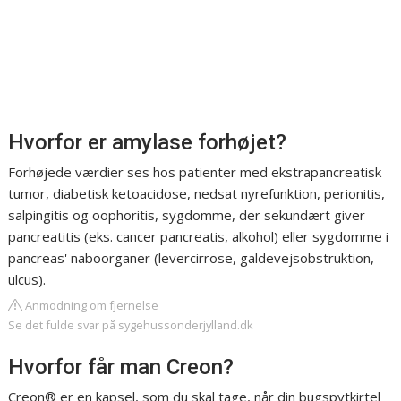
Hvorfor er amylase forhøjet?
Forhøjede værdier ses hos patienter med ekstrapancreatisk
tumor, diabetisk ketoacidose, nedsat nyrefunktion, perionitis,
salpingitis og oophoritis, sygdomme, der sekundært giver
pancreatitis (eks. cancer pancreatis, alkohol) eller sygdomme i
pancreas' naboorganer (levercirrose, galdevejsobstruktion,
ulcus).
Anmodning om fjernelse
Se det fulde svar på sygehussonderjylland.dk
Hvorfor får man Creon?
Creon® er en kapsel, som du skal tage, når din bugspytkirtel