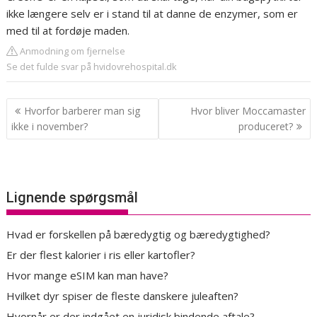
ikke længere selv er i stand til at danne de enzymer, som er
med til at fordøje maden.
Anmodning om fjernelse
Se det fulde svar på hvidovrehospital.dk
Indlægsnavigation
Hvorfor barberer man sig
Hvor bliver Moccamaster
ikke i november?
produceret?
Lignende spørgsmål
Hvad er forskellen på bæredygtig og bæredygtighed?
Er der flest kalorier i ris eller kartofler?
Hvor mange eSIM kan man have?
Hvilket dyr spiser de fleste danskere juleaften?
Hvornår er der indgået en juridisk bindende aftale?