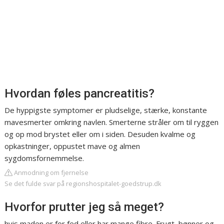
Hvordan føles pancreatitis?
De hyppigste symptomer er pludselige, stærke, konstante
mavesmerter omkring navlen. Smerterne stråler om til ryggen
og op mod brystet eller om i siden. Desuden kvalme og
opkastninger, oppustet mave og almen
sygdomsfornemmelse.
Anmodning om fjernelse
Se det fulde svar på regionshospitalet-goedstrup.dk
Hvorfor prutter jeg så meget?
hvis maden er for fed eller har mange fibre. Frugt, bønner og