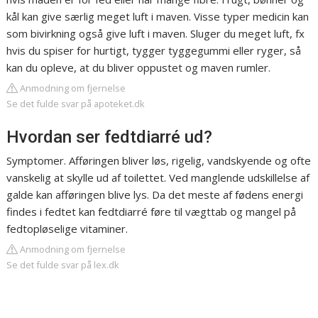
kål kan give særlig meget luft i maven. Visse typer medicin kan
som bivirkning også give luft i maven. Sluger du meget luft, fx
hvis du spiser for hurtigt, tygger tyggegummi eller ryger, så
kan du opleve, at du bliver oppustet og maven rumler.
Anmodning om fjernelse
Se det fulde svar på apoteket.dk
Hvordan ser fedtdiarré ud?
Symptomer. Afføringen bliver løs, rigelig, vandskyende og ofte
vanskelig at skylle ud af toilettet. Ved manglende udskillelse af
galde kan afføringen blive lys. Da det meste af fødens energi
findes i fedtet kan fedtdiarré føre til vægttab og mangel på
fedtopløselige vitaminer.
Anmodning om fjernelse
Se det fulde svar på lex.dk