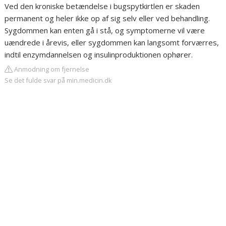
Ved den kroniske betændelse i bugspytkirtlen er skaden
permanent og heler ikke op af sig selv eller ved behandling.
Sygdommen kan enten gå i stå, og symptomerne vil være
uændrede i årevis, eller sygdommen kan langsomt forværres,
indtil enzymdannelsen og insulinproduktionen ophører.
Anmodning om fjernelse
Se det fulde svar på min.medicin.dk