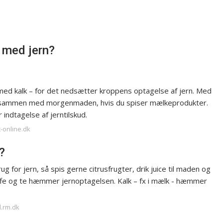
 med jern?
d med kalk – for det nedsætter kroppens optagelse af jern. Med
let sammen med morgenmaden, hvis du spiser mælkeprodukter.
indtagelse af jerntilskud.
t-online.dk
?
g for jern, så spis gerne citrusfrugter, drik juice til maden og
affe og te hæmmer jernoptagelsen. Kalk – fx i mælk - hæmmer
d.rm.dk