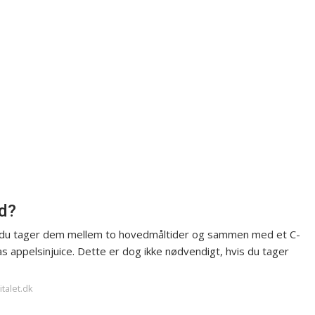
d?
vis du tager dem mellem to hovedmåltider og sammen med et C-
las appelsinjuice. Dette er dog ikke nødvendigt, hvis du tager
italet.dk