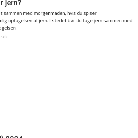
r jern?
ge det sammen med morgenmaden, hvis du spiser
ig optagelsen af jern. I stedet bør du tage jern sammen med
agelsen.
or.dk