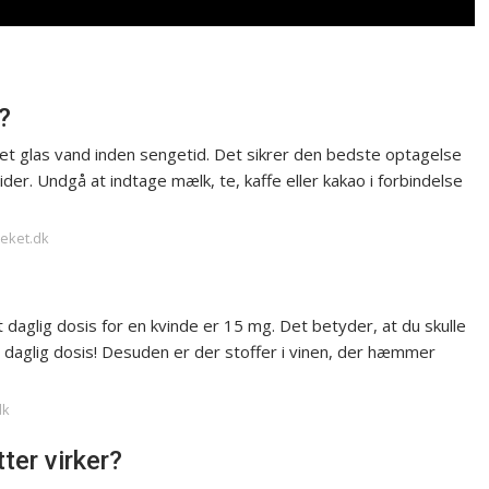
?
et glas vand inden sengetid. Det sikrer den bedste optagelse
der. Undgå at indtage mælk, te, kaffe eller kakao i forbindelse
teket.dk
t daglig dosis for en kvinde er 15 mg. Det betyder, at du skulle
t daglig dosis! Desuden er der stoffer i vinen, der hæmmer
dk
tter virker?