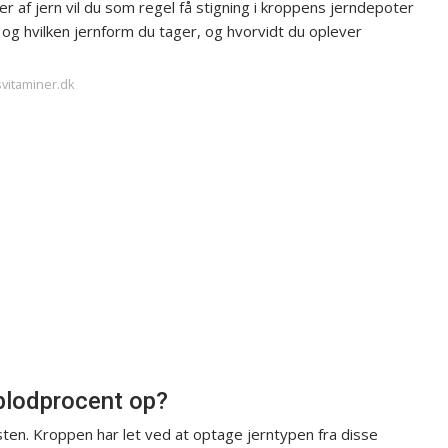
er af jern vil du som regel få stigning i kroppens jerndepoter
og hvilken jernform du tager, og hvorvidt du oplever
svitaminer.dk
 blodprocent op?
 kosten. Kroppen har let ved at optage jerntypen fra disse