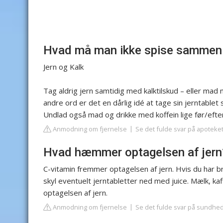
Hvad må man ikke spise sammen
Jern og Kalk
Tag aldrig jern samtidig med kalktilskud – eller ma
andre ord er det en dårlig idé at tage sin jerntab
Undlad også mad og drikke med koffein lige før/efter 
Anmodning om fjernelse
Se det fulde svar på apoteke
Hvad hæmmer optagelsen af jern
C-vitamin fremmer optagelsen af jern. Hvis du har bru
skyl eventuelt jerntabletter ned med juice. Mælk, k
optagelsen af jern.
Anmodning om fjernelse
Se det fulde svar på sundhe