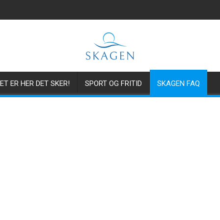
ET ER HER DET SKER!
SPORT OG FRITID
SKAGEN FAQ