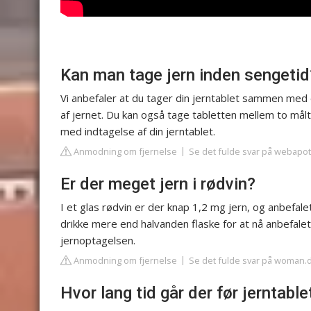
Kan man tage jern inden sengetid
Vi anbefaler at du tager din jerntablet sammen med 
af jernet. Du kan også tage tabletten mellem to målti
med indtagelse af din jerntablet.
Anmodning om fjernelse
Se det fulde svar på webapo
Er der meget jern i rødvin?
I et glas rødvin er der knap 1,2 mg jern, og anbefale
drikke mere end halvanden flaske for at nå anbefale
jernoptagelsen.
Anmodning om fjernelse
Se det fulde svar på woman.
Hvor lang tid går der før jerntable