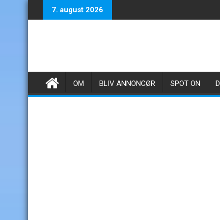
Skip
7. august 2026
to
content
OM
BLIV ANNONCØR
SPOT ON
D