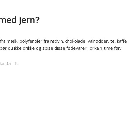
med jern?
fra mælk, polyfenoler fra rødvin, chokolade, valnødder, te, kaffe
r du ikke drikke og spise disse fødevarer i cirka 1 time før,
lland.rn.dk