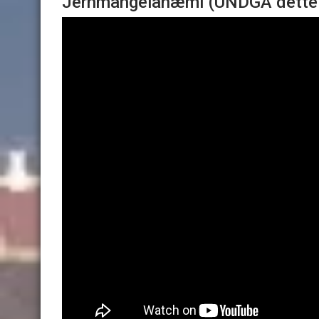
Jernmangelanæmi (UNDGÅ dette!