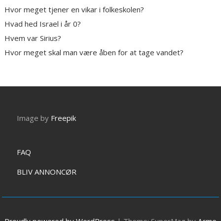
Hvor meget tjener en vikar i folkeskolen?
Hvad hed Israel i år 0?
Hvem var Sirius?
Hvor meget skal man være åben for at tage vandet?
Image by
Freepik
FAQ
BLIV ANNONCØR
Proudly powered by WordPress
|
Theme: SuperMag by
Acme