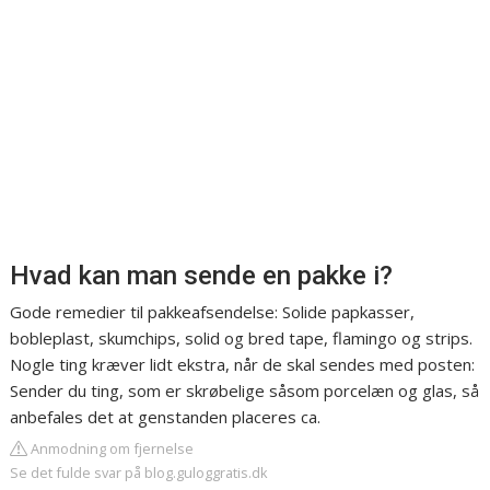
Hvad kan man sende en pakke i?
Gode remedier til pakkeafsendelse: Solide papkasser,
bobleplast, skumchips, solid og bred tape, flamingo og strips.
Nogle ting kræver lidt ekstra, når de skal sendes med posten:
Sender du ting, som er skrøbelige såsom porcelæn og glas, så
anbefales det at genstanden placeres ca.
Anmodning om fjernelse
Se det fulde svar på blog.guloggratis.dk