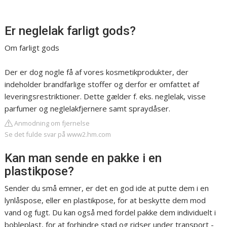
Er neglelak farligt gods?
Om farligt gods
Der er dog nogle få af vores kosmetikprodukter, der
indeholder brandfarlige stoffer og derfor er omfattet af
leveringsrestriktioner. Dette gælder f. eks. neglelak, visse
parfumer og neglelakfjernere samt spraydåser.
Anmodning om fjernelse
Se det fulde svar på www2.hm.com
Kan man sende en pakke i en
plastikpose?
Sender du små emner, er det en god ide at putte dem i en
lynlåspose, eller en plastikpose, for at beskytte dem mod
vand og fugt. Du kan også med fordel pakke dem individuelt i
bobleplast, for at forhindre stød og ridser under transport -