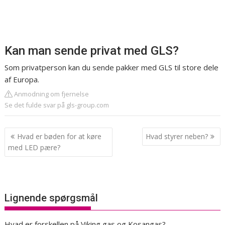
Kan man sende privat med GLS?
Som privatperson kan du sende pakker med GLS til store dele
af Europa.
Anmodning om fjernelse
Se det fulde svar på gls-group.com
Indlægsnavigation
Hvad er bøden for at køre
Hvad styrer neben?
med LED pære?
Lignende spørgsmål
Hvad er forskellen på Viking gas og Kosangas?