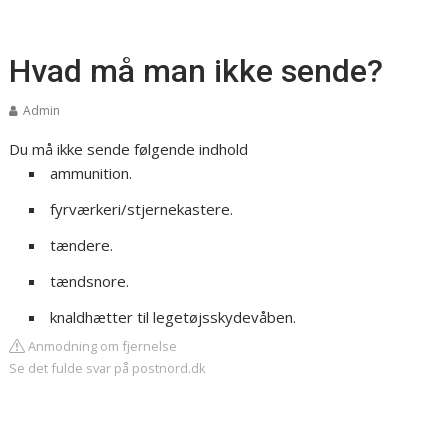
Hvad må man ikke sende?
Admin
Du må ikke sende følgende indhold
ammunition.
fyrværkeri/stjernekastere.
tændere.
tændsnore.
knaldhætter til legetøjsskydevåben.
Anmodning om fjernelse
Se det fulde svar på postnord.dk