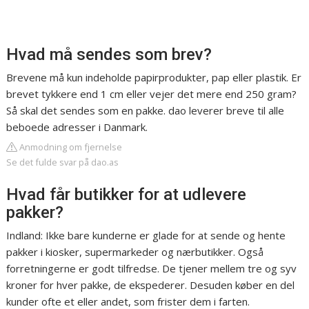
Hvad må sendes som brev?
Brevene må kun indeholde papirprodukter, pap eller plastik. Er
brevet tykkere end 1 cm eller vejer det mere end 250 gram?
Så skal det sendes som en pakke. dao leverer breve til alle
beboede adresser i Danmark.
Anmodning om fjernelse
Se det fulde svar på dao.as
Hvad får butikker for at udlevere
pakker?
Indland: Ikke bare kunderne er glade for at sende og hente
pakker i kiosker, supermarkeder og nærbutikker. Også
forretningerne er godt tilfredse. De tjener mellem tre og syv
kroner for hver pakke, de ekspederer. Desuden køber en del
kunder ofte et eller andet, som frister dem i farten.