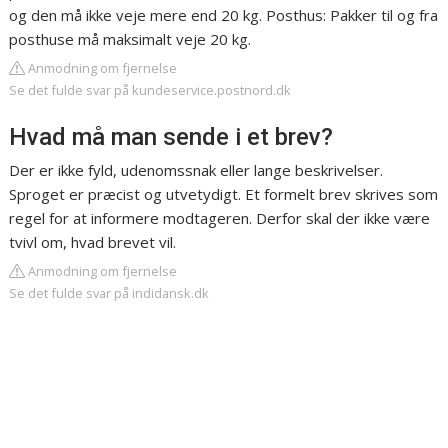
og den må ikke veje mere end 20 kg. Posthus: Pakker til og fra
posthuse må maksimalt veje 20 kg.
Anmodning om fjernelse
Se det fulde svar på kundeservice.postnord.dk
Hvad må man sende i et brev?
Der er ikke fyld, udenomssnak eller lange beskrivelser.
Sproget er præcist og utvetydigt. Et formelt brev skrives som
regel for at informere modtageren. Derfor skal der ikke være
tvivl om, hvad brevet vil.
Anmodning om fjernelse
Se det fulde svar på indidansk.dk