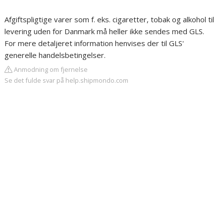
Afgiftspligtige varer som f. eks. cigaretter, tobak og alkohol til
levering uden for Danmark må heller ikke sendes med GLS.
For mere detaljeret information henvises der til GLS'
generelle handelsbetingelser.
Anmodning om fjernelse
Se det fulde svar på help.shipmondo.com