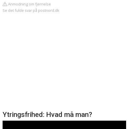
Anmodning om fjernelse
Se det fulde svar på postnord.dk
Ytringsfrihed: Hvad må man?