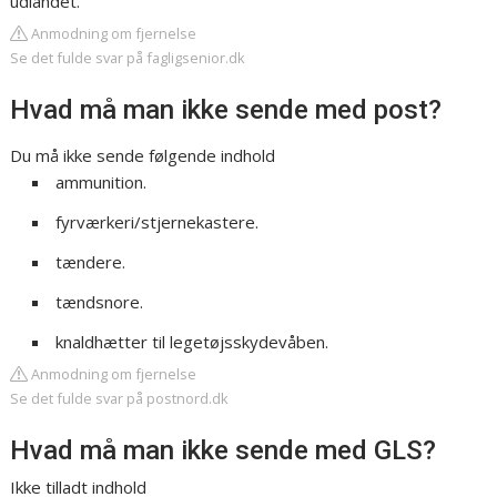
udlandet.
Anmodning om fjernelse
Se det fulde svar på fagligsenior.dk
Hvad må man ikke sende med post?
Du må ikke sende følgende indhold
ammunition.
fyrværkeri/stjernekastere.
tændere.
tændsnore.
knaldhætter til legetøjsskydevåben.
Anmodning om fjernelse
Se det fulde svar på postnord.dk
Hvad må man ikke sende med GLS?
Ikke tilladt indhold