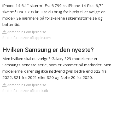
1
iPhone 14 6,1" skærm
Fra 6.799 kr. iPhone 14 Plus 6,7"
1
skærm
Fra 7.799 kr. Har du brug for hjælp til at vælge en
model? Se nærmere på forskellene i skærmstørrelse og
batteritid.
Anmodning om fjernelse
Se det fulde svar på apple.com
Hvilken Samsung er den nyeste?
Men hvilken skal du vælge? Galaxy S23 modellerne er
Samsungs seneste serie, som er kommet på markedet. Men
modellerne klarer sig ikke nødvendigvis bedre end S22 fra
2022, S21 fra 2021 eller S20 og Note 20 fra 2020.
Anmodning om fjernelse
Se det fulde svar på taenk.dk