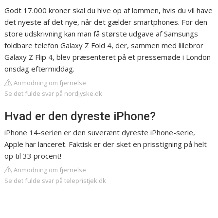
Godt 17.000 kroner skal du hive op af lommen, hvis du vil have
det nyeste af det nye, når det gælder smartphones. For den
store udskrivning kan man få største udgave af Samsungs
foldbare telefon Galaxy Z Fold 4, der, sammen med lillebror
Galaxy Z Flip 4, blev præsenteret på et pressemøde i London
onsdag eftermiddag.
Anmodning om fjernelse
Se det fulde svar på nordjyske.dk
Hvad er den dyreste iPhone?
iPhone 14-serien er den suverænt dyreste iPhone-serie,
Apple har lanceret. Faktisk er der sket en prisstigning på helt
op til 33 procent!
Anmodning om fjernelse
Se det fulde svar på telepristjek.dk