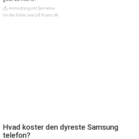
Anmodning om fjernelse
Se det fulde svar på finans.dk
Hvad koster den dyreste Samsung
telefon?