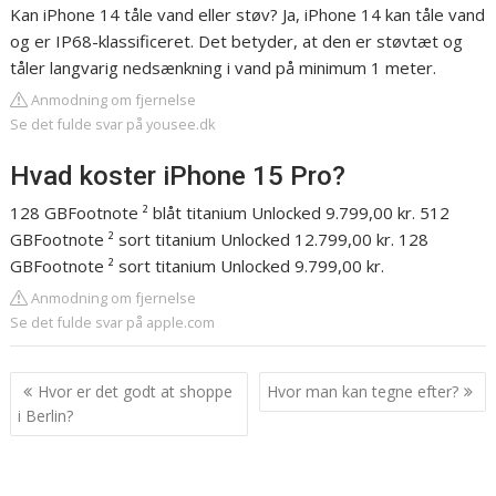
Kan iPhone 14 tåle vand eller støv? Ja, iPhone 14 kan tåle vand
og er IP68-klassificeret. Det betyder, at den er støvtæt og
tåler langvarig nedsænkning i vand på minimum 1 meter.
Anmodning om fjernelse
Se det fulde svar på yousee.dk
Hvad koster iPhone 15 Pro?
128 GBFootnote ² blåt titanium Unlocked 9.799,00 kr. 512
GBFootnote ² sort titanium Unlocked 12.799,00 kr. 128
GBFootnote ² sort titanium Unlocked 9.799,00 kr.
Anmodning om fjernelse
Se det fulde svar på apple.com
Indlægsnavigation
Hvor er det godt at shoppe
Hvor man kan tegne efter?
i Berlin?