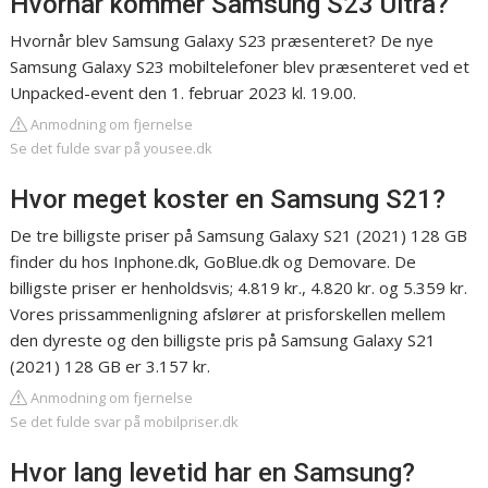
Hvornår kommer Samsung S23 Ultra?
Hvornår blev Samsung Galaxy S23 præsenteret? De nye
Samsung Galaxy S23 mobiltelefoner blev præsenteret ved et
Unpacked-event den 1. februar 2023 kl. 19.00.
Anmodning om fjernelse
Se det fulde svar på yousee.dk
Hvor meget koster en Samsung S21?
De tre billigste priser på Samsung Galaxy S21 (2021) 128 GB
finder du hos Inphone.dk, GoBlue.dk og Demovare. De
billigste priser er henholdsvis; 4.819 kr., 4.820 kr. og 5.359 kr.
Vores prissammenligning afslører at prisforskellen mellem
den dyreste og den billigste pris på Samsung Galaxy S21
(2021) 128 GB er 3.157 kr.
Anmodning om fjernelse
Se det fulde svar på mobilpriser.dk
Hvor lang levetid har en Samsung?