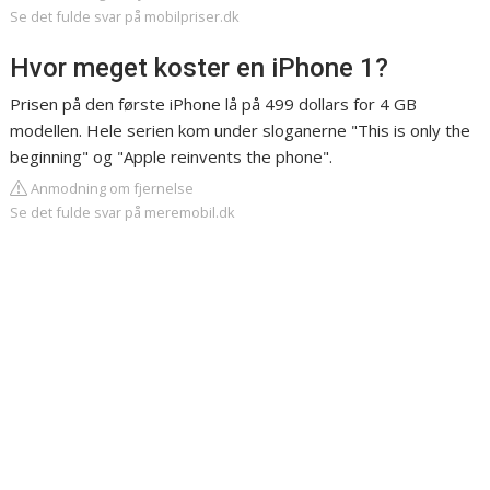
Se det fulde svar på mobilpriser.dk
Hvor meget koster en iPhone 1?
Prisen på den første iPhone lå på 499 dollars for 4 GB
modellen. Hele serien kom under sloganerne "This is only the
beginning" og "Apple reinvents the phone".
Anmodning om fjernelse
Se det fulde svar på meremobil.dk