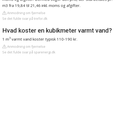
m3 fra 19,84 til 21,46 inkl. moms og afgifter.
Anmodning om fjernelse
Se det fulde svar på trefor.dk
Hvad koster en kubikmeter varmt vand?
3
1 m
varmt vand koster typisk 110-190 kr.
Anmodning om fjernelse
Se det fulde svar på sparenergi.dk