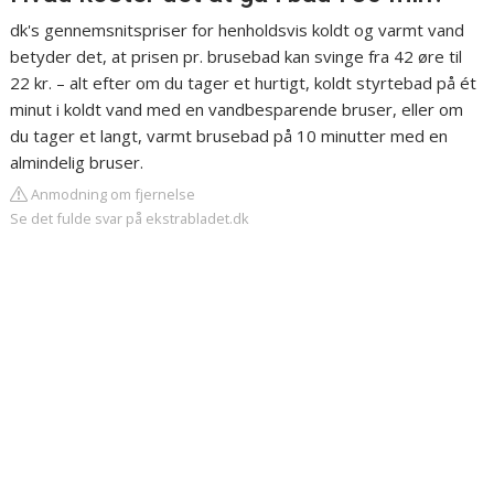
dk's gennemsnitspriser for henholdsvis koldt og varmt vand
betyder det, at prisen pr. brusebad kan svinge fra 42 øre til
22 kr. – alt efter om du tager et hurtigt, koldt styrtebad på ét
minut i koldt vand med en vandbesparende bruser, eller om
du tager et langt, varmt brusebad på 10 minutter med en
almindelig bruser.
Anmodning om fjernelse
Se det fulde svar på ekstrabladet.dk