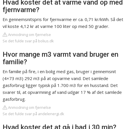
Hvad koster det at varme vand op med
fjernvarme?
En gennemsnitspris for fjernvarme er ca. 0,71 kr/kWh. Så det
vil koste 4,12 kr at varme 100 liter op med 50 grader.
Anmodning om fjernelse
Se det fulde svar på bolius.dk
Hvor mange m3 varmt vand bruger en
familie?
En familie på fire, i en bolig med gas, bruger i gennemsnit
(4×73 m3) 292 m3 på at opvarme vand. Det samlede
gasforbrug ligger typisk på 1.700 m3 for en husstand. Det
svarer til, at opvarmning af vand udgør 17 % af det samlede
gasforbrug.
Anmodning om fjernelse
Se det fulde svar på andelenergi.dk
Hvad koster det at gå i bad i 30 min?