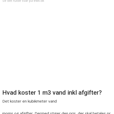
Se det fulde svar på ewii.dk
Hvad koster 1 m3 vand inkl afgifter?
Det koster en kubikmeter vand
moms og afgifter. Dermed stiger den pris, der skal betales pr.