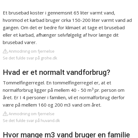
Et brusebad koster i gennemsnit 65 liter varmt vand,
hvorimod et karbad bruger cirka 150-200 liter varmt vand ad
gangen. Om det er bedre for klimaet at tage et brusebad
eller et karbad, afhænger selvfølgelig af hvor længe dit
brusebad varer.
Anmodning om fjernelse
Se det fulde svar på grohe.dk
Hvad er et normalt vandforbrug?
Tommelfingerregel. En tommelfingerregel er, at et
3
normalforbrug ligger på mellem 40 - 50 m
pr. person om
året. Er I 4 personer i familien, vil et normalforbrug derfor
være på mellem 160 og 200 m3 vand om året.
Anmodning om fjernelse
Se det fulde svar på huvand.dk
Hvor mange m3 vand bruger en familie