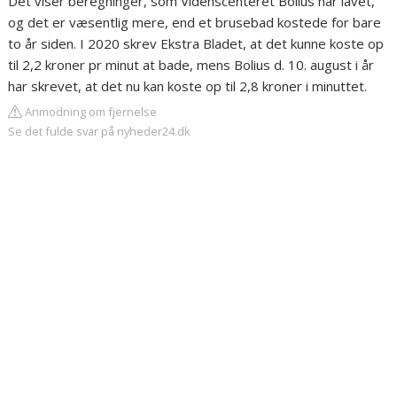
Det viser beregninger, som Videnscenteret Bolius har lavet,
og det er væsentlig mere, end et brusebad kostede for bare
to år siden. I 2020 skrev Ekstra Bladet, at det kunne koste op
til 2,2 kroner pr minut at bade, mens Bolius d. 10. august i år
har skrevet, at det nu kan koste op til 2,8 kroner i minuttet.
Anmodning om fjernelse
Se det fulde svar på nyheder24.dk