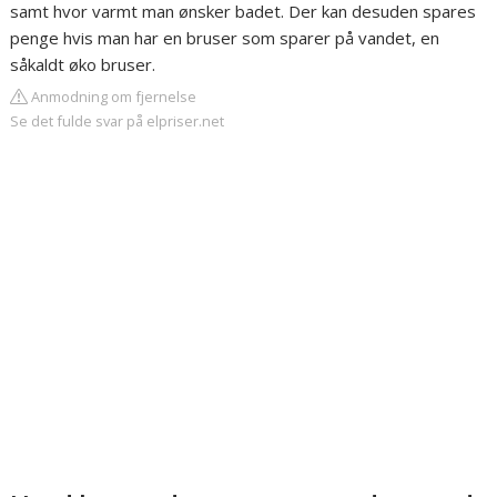
samt hvor varmt man ønsker badet. Der kan desuden spares
penge hvis man har en bruser som sparer på vandet, en
såkaldt øko bruser.
Anmodning om fjernelse
Se det fulde svar på elpriser.net