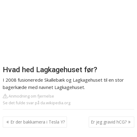
Hvad hed Lagkagehuset før?
I 2008 fusionerede Skallebæk og Lagkagehuset til en stor
bagerkæde med navnet Lagkagehuset.
Anmodning om fjernelse
Se det fulde svar på da.wikipedia.org
Indlægsnavigation
Er der bakkamera i Tesla Y?
Er jeg gravid hCG?