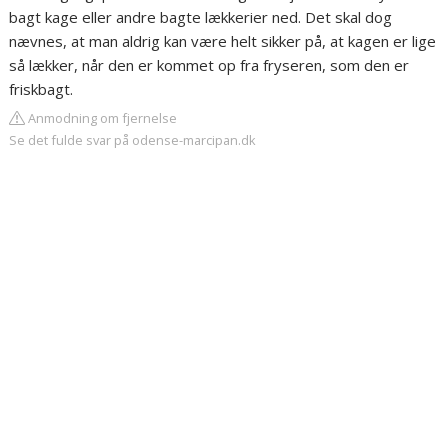
bagt kage eller andre bagte lækkerier ned. Det skal dog
nævnes, at man aldrig kan være helt sikker på, at kagen er lige
så lækker, når den er kommet op fra fryseren, som den er
friskbagt.
Anmodning om fjernelse
Se det fulde svar på odense-marcipan.dk