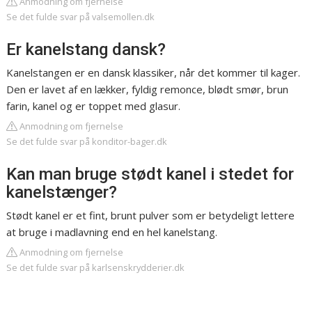
Anmodning om fjernelse
Se det fulde svar på valsemollen.dk
Er kanelstang dansk?
Kanelstangen er en dansk klassiker, når det kommer til kager.
Den er lavet af en lækker, fyldig remonce, blødt smør, brun
farin, kanel og er toppet med glasur.
Anmodning om fjernelse
Se det fulde svar på konditor-bager.dk
Kan man bruge stødt kanel i stedet for
kanelstænger?
Stødt kanel er et fint, brunt pulver som er betydeligt lettere
at bruge i madlavning end en hel kanelstang.
Anmodning om fjernelse
Se det fulde svar på karlsenskrydderier.dk