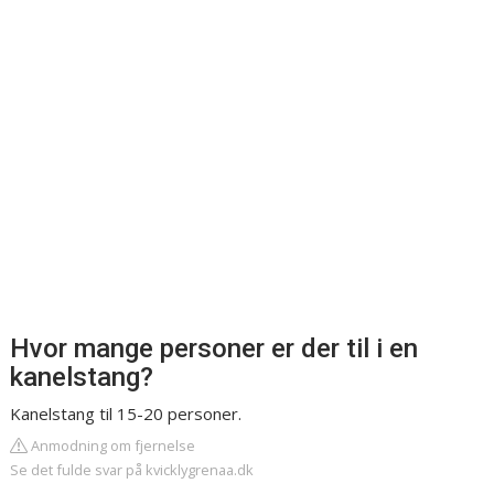
Hvor mange personer er der til i en
kanelstang?
Kanelstang til 15-20 personer.
Anmodning om fjernelse
Se det fulde svar på kvicklygrenaa.dk