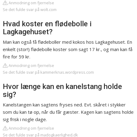
Anmodning om fjernelse
Se det fulde svar på wolt.com
Hvad koster en flødebolle i
Lagkagehuset?
Man kan også få flødeboller med kokos hos Lagkagehuset. En
enkelt (stor!) flødebolle koster som sagt 17 kr., og man kan få
fire for 59 kr.
Anmodning om fjernelse
Se det fulde svar på kammerknas.wordpress.com
Hvor længe kan en kanelstang holde
sig?
Kanelstangen kan sagtens fryses ned. Evt. skåret i stykker
som du kan tø op, når du får gæster. Kagen kan sagtens holde
sig frisk i nogle dage.
Anmodning om fjernelse
Se det fulde svar på madogkaerlighed.dk