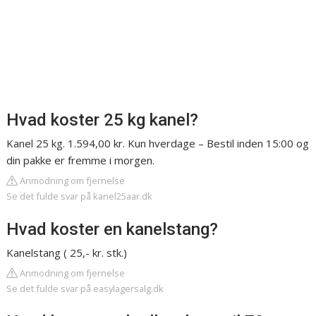
Hvad koster 25 kg kanel?
Kanel 25 kg. 1.594,00 kr. Kun hverdage – Bestil inden 15:00 og
din pakke er fremme i morgen.
Anmodning om fjernelse
Se det fulde svar på kanel25aar.dk
Hvad koster en kanelstang?
Kanelstang ( 25,- kr. stk.)
Anmodning om fjernelse
Se det fulde svar på easylagersalg.dk