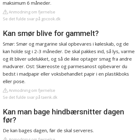
maksimum 6 måneder.
Anmodning om fjernelse
Se det fulde svar på gocook.dk
Kan smør blive for gammelt?
Smør: Smør og margarine skal opbevares i køleskab, og de
kan holde sig i 2-3 måneder. De skal pakkes ind, så lys, varme
og ilt bliver udelukket, og så de ikke optager smag fra andre
madvarer. Ost: Skæreoste og parmesanost opbevarer du
bedst i madpapir eller voksbehandlet papir i en plastikboks
eller pose.
Anmodning om fjernelse
Se det fulde svar på taenk.dk
Kan man bage hindbærsnitter dagen
før?
De kan bages dagen, før de skal serveres.
Anmodning om fjernelse