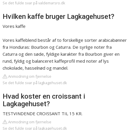
Se det fulde svar på valdemarsro.dk
Hvilken kaffe bruger Lagkagehuset?
Vores kaffe
Vores kaffeblend består af to forskellige sorter arabicabønner
fra Honduras: Bourbon og Caturra. De syrlige noter fra
Caturra og den søde, fyldige karakter fra Bourbon giver en
rund, fyldig og balanceret kaffeprofil med noter af lys
chokolade, hasselnød og mandel.
Anmodning om fjernelse
Se det fulde svar på lagkagehuset.dk
Hvad koster en croissant i
Lagkagehuset?
TESTVINDENDE CROISSANT TIL 15 KR.
Anmodning om fjernelse
Se det fulde svar på lagkagehuset.dk