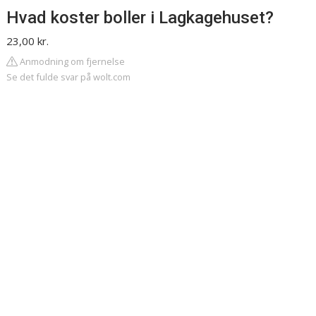
Hvad koster boller i Lagkagehuset?
23,00 kr.
Anmodning om fjernelse
Se det fulde svar på wolt.com