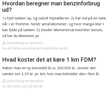
Hvordan beregner man benzinforbrug
ud?
1) Fyld tanken op, og nulstil triptælleren. 2) Kør ind på en tank,
når I er fremme. Notér antal kilometer, og hvor mange liter I
kan fylde på tanken. 3) Divider kilometertal med liter benzin,
så har du kilometer pr.
Anmodning om fjernelse
Se det fulde svar på groent-raad-ballerup.dk
Hvad koster det at køre 1 km FDM?
Køber man en ny benzinbil til ca. 200.000 kr., koster det
samlet set 3,55 kr. pr. km, hvis man beholder den i fem år.
Anmodning om fjernelse
Se det fulde svar på fdm.dk