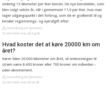
omkring 13 kilometer per liter benzin. De nye benzinbiler, som
blev solgt sidste år, når i gennemsnit 17,9 per liter, hvis man
tager udgangspunkt i det forbrug, som de er godkendt til og
betaler registrerings- og ejerafgift efter.
Anmodning om fjernelse
Se det fulde svar på ing.dk
Hvad koster det at køre 20000 km om
året?
Kører bilen 20.000 kilometer om året, vil omkostningen til
strøm være 8.400 kroner eller 700 kroner om måneden –
uden abonnement.
Anmodning om fjernelse
Se det fulde svar på ok.dk