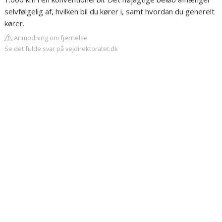
selvfølgelig af, hvilken bil du kører i, samt hvordan du generelt
kører.
Anmodning om fjernelse
Se det fulde svar på vejdirektoratet.dk