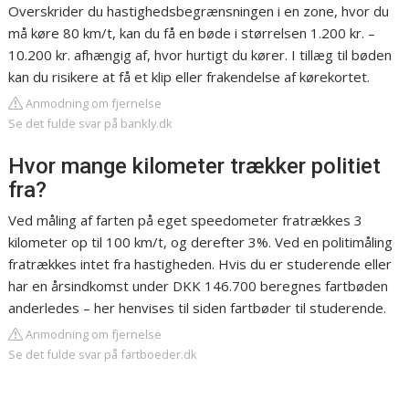
Overskrider du hastighedsbegrænsningen i en zone, hvor du
må køre 80 km/t, kan du få en bøde i størrelsen 1.200 kr. –
10.200 kr. afhængig af, hvor hurtigt du kører. I tillæg til bøden
kan du risikere at få et klip eller frakendelse af kørekortet.
Anmodning om fjernelse
Se det fulde svar på bankly.dk
Hvor mange kilometer trækker politiet
fra?
Ved måling af farten på eget speedometer fratrækkes 3
kilometer op til 100 km/t, og derefter 3%. Ved en politimåling
fratrækkes intet fra hastigheden. Hvis du er studerende eller
har en årsindkomst under DKK 146.700 beregnes fartbøden
anderledes – her henvises til siden fartbøder til studerende.
Anmodning om fjernelse
Se det fulde svar på fartboeder.dk