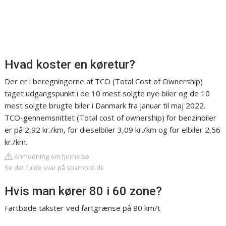
Hvad koster en køretur?
Der er i beregningerne af TCO (Total Cost of Ownership)
taget udgangspunkt i de 10 mest solgte nye biler og de 10
mest solgte brugte biler i Danmark fra januar til maj 2022.
TCO-gennemsnittet (Total cost of ownership) for benzinbiler
er på 2,92 kr./km, for dieselbiler 3,09 kr./km og for elbiler 2,56
kr./km.
Anmodning om fjernelse
Se det fulde svar på sparnord.dk
Hvis man kører 80 i 60 zone?
Fartbøde takster ved fartgrænse på 80 km/t