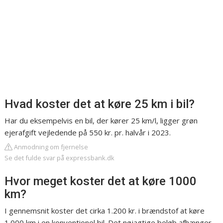
Hvad koster det at køre 25 km i bil?
Har du eksempelvis en bil, der kører 25 km/l, ligger grøn
ejerafgift vejledende på 550 kr. pr. halvår i 2023.
Anmodning om fjernelse
Se det fulde svar på expressbank.dk
Hvor meget koster det at køre 1000
km?
I gennemsnit koster det cirka 1.200 kr. i brændstof at køre
1.000 km i en konventionel bil. Det nøjagtige beløb afhænger