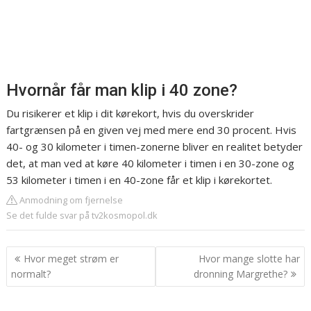
Hvornår får man klip i 40 zone?
Du risikerer et klip i dit kørekort, hvis du overskrider
fartgrænsen på en given vej med mere end 30 procent. Hvis
40- og 30 kilometer i timen-zonerne bliver en realitet betyder
det, at man ved at køre 40 kilometer i timen i en 30-zone og
53 kilometer i timen i en 40-zone får et klip i kørekortet.
Anmodning om fjernelse
Se det fulde svar på tv2kosmopol.dk
Indlægsnavigation
Hvor meget strøm er
Hvor mange slotte har
normalt?
dronning Margrethe?