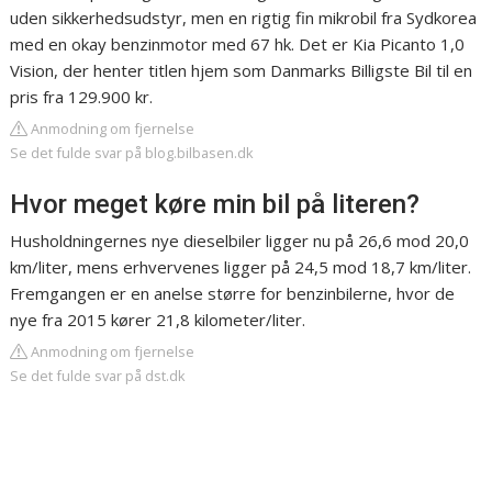
uden sikkerhedsudstyr, men en rigtig fin mikrobil fra Sydkorea
med en okay benzinmotor med 67 hk. Det er Kia Picanto 1,0
Vision, der henter titlen hjem som Danmarks Billigste Bil til en
pris fra 129.900 kr.
Anmodning om fjernelse
Se det fulde svar på blog.bilbasen.dk
Hvor meget køre min bil på literen?
Husholdningernes nye dieselbiler ligger nu på 26,6 mod 20,0
km/liter, mens erhvervenes ligger på 24,5 mod 18,7 km/liter.
Fremgangen er en anelse større for benzinbilerne, hvor de
nye fra 2015 kører 21,8 kilometer/liter.
Anmodning om fjernelse
Se det fulde svar på dst.dk