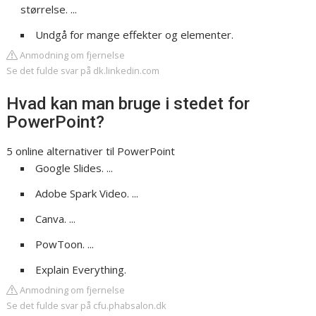
størrelse. ...
Undgå for mange effekter og elementer.
Anmodning om fjernelse
Se det fulde svar på dk.linkedin.com
Hvad kan man bruge i stedet for
PowerPoint?
5 online alternativer til PowerPoint
Google Slides. ...
Adobe Spark Video. ...
Canva. ...
PowToon. ...
Explain Everything.
Anmodning om fjernelse
Se det fulde svar på cfu.phabsalon.dk