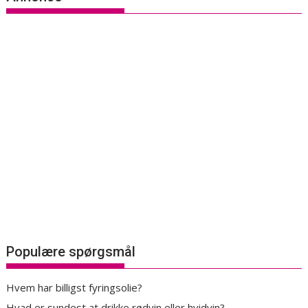
Populære spørgsmål
Hvem har billigst fyringsolie?
Hvad er sundest at drikke rødvin eller hvidvin?