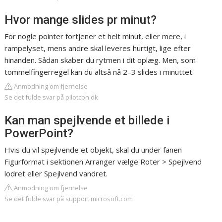
Hvor mange slides pr minut?
For nogle pointer fortjener et helt minut, eller mere, i
rampelyset, mens andre skal leveres hurtigt, lige efter
hinanden. Sådan skaber du rytmen i dit oplæg. Men, som
tommelfingerregel kan du altså nå 2–3 slides i minuttet.
Anmodning om fjernelse
Se det fulde svar på pilotcph.dk
Kan man spejlvende et billede i
PowerPoint?
Hvis du vil spejlvende et objekt, skal du under fanen
Figurformat i sektionen Arranger vælge Roter > Spejlvend
lodret eller Spejlvend vandret.
Anmodning om fjernelse
Se det fulde svar på support.microsoft.com