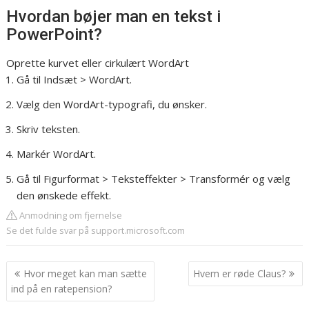
Hvordan bøjer man en tekst i
PowerPoint?
Oprette kurvet eller cirkulært WordArt
Gå til Indsæt > WordArt.
Vælg den WordArt-typografi, du ønsker.
Skriv teksten.
Markér WordArt.
Gå til Figurformat > Teksteffekter > Transformér og vælg
den ønskede effekt.
Anmodning om fjernelse
Se det fulde svar på support.microsoft.com
Indlægsnavigation
Hvor meget kan man sætte
Hvem er røde Claus?
ind på en ratepension?