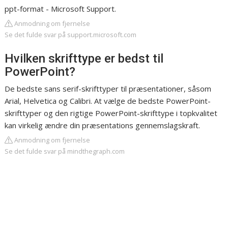
ppt-format - Microsoft Support.
Anmodning om fjernelse
Se det fulde svar på support.microsoft.com
Hvilken skrifttype er bedst til
PowerPoint?
De bedste sans serif-skrifttyper til præsentationer, såsom
Arial, Helvetica og Calibri. At vælge de bedste PowerPoint-
skrifttyper og den rigtige PowerPoint-skrifttype i topkvalitet
kan virkelig ændre din præsentations gennemslagskraft.
Anmodning om fjernelse
Se det fulde svar på mindthegraph.com