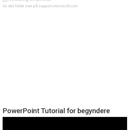
Se det fulde svar på support.microsoft.com
PowerPoint Tutorial for begyndere