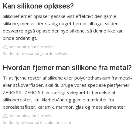
Kan silikone opløses?
Silikonefjerner opløser ganske vist effektivt den gamle
silikone, men er der stadig noget fjerner tilbage, vil den
desværre også opløse den nye silikone, så denne ikke kan
binde ordentligt.
Anmodning om fjernelse
Se det fulde svar på goerdetselv.dk
Hvordan fjerner man silikone fra metal?
Til at fjerne rester af silikone eller polyurethanskum fra metal-
eller ståloverflader, skal du bruge vores specielle pletfjerner
ZERO SIL. ZERO SIL er særligt velegnet til fjernelse af
silikonerester, lim, klæbebånd og gamle mærkater fra
porcelænsfliser, keramik, marmor, glas og metalelementer.
Anmodning om fjernelse
Se det fulde svar på filasolutions.com