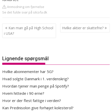
Anmodning om fjernelse
Se det fulde svar på silcofa.dk
Indlægsnavigation
Kan man gå på High School
Hvilke aktier er skattefrie?
i USA?
Lignende spørgsmål
Hvilke abonnementer har 5G?
Hvad solgte Danmark i 1. verdenskrig?
Hvordan tjener man penge på Spotify?
Hvem hittede i 90 erne?
Hvor er der flest fattige i verden?
Kan Prednisolon give forhøjet kolesterol?