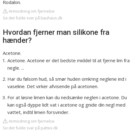
Rodalon.
Anmodning om fjernelse
Se det fulde svar på bauhaus.dk
Hvordan fjerner man silikone fra
hænder?
Acetone.
Acetone. Acetone er det bedste middel til at fjerne lim fra
negle. ...
Har du følsom hud, så smør huden omkring neglene ind i
vaseline. Det virker afvisende på acetonen.
For at løsne limen kan du nedsænke neglen i acetone. Du
kan også dyppe lidt vat i acetone og gnide din negl med
vattet, indtil limen forsvinder.
Anmodning om fjernelse
Se det fulde svar på pattex.dk