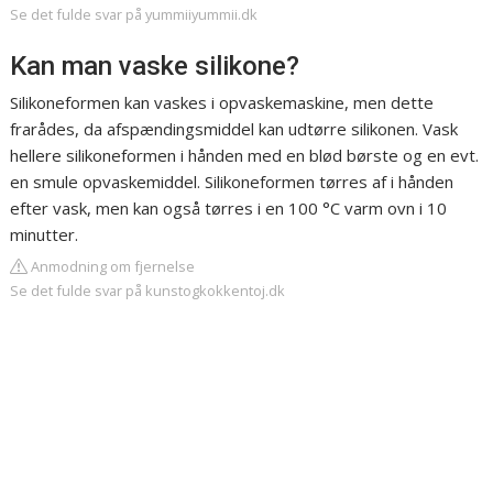
Se det fulde svar på yummiiyummii.dk
Kan man vaske silikone?
Silikoneformen kan vaskes i opvaskemaskine, men dette
frarådes, da afspændingsmiddel kan udtørre silikonen. Vask
hellere silikoneformen i hånden med en blød børste og en evt.
en smule opvaskemiddel. Silikoneformen tørres af i hånden
efter vask, men kan også tørres i en 100 °C varm ovn i 10
minutter.
Anmodning om fjernelse
Se det fulde svar på kunstogkokkentoj.dk