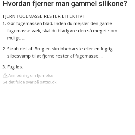
Hvordan fjerner man gammel silikone?
FJERN FUGEMASSE RESTER EFFEKTIVT
Gør fugemassen blød. Inden du mejsler den gamle
fugemasse væk, skal du blødgøre den så meget som
muligt. ...
Skrab det af. Brug en skrubbebørste eller en fugtig
slibesvamp til at fjerne rester af fugemasse. ...
Fug løs.
Anmodning om fjernelse
Se det fulde svar på pattex.dk