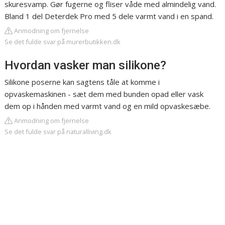
skuresvamp. Gør fugerne og fliser våde med almindelig vand.
Bland 1 del Deterdek Pro med 5 dele varmt vand i en spand.
Anmodning om fjernelse
Se det fulde svar på murerbutikken.dk
Hvordan vasker man silikone?
Silikone poserne kan sagtens tåle at komme i
opvaskemaskinen - sæt dem med bunden opad eller vask
dem op i hånden med varmt vand og en mild opvaskesæbe.
Anmodning om fjernelse
Se det fulde svar på naturalliving.dk