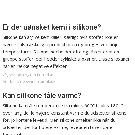
Er der uønsket kemi i silikone?
Silikone kan afgive kemikalier, særligt hvis stoffet ikke er
hærdet tilstrækkeligt i produktionen og bruges ved høje
temperaturer. Silikone indeholder ofte også rester af en
gruppe stoffer, der hedder cykliske siloxaner. Disse siloxaner
har en række negative effekter.
Anmodning om fjernelse
Se det fulde svar på taenk.dk
Kan silikone tåle varme?
Silikone kan tåle temperature fra minus 60°C til plus 180°C
over lang tid. Jo højere konstant varme du udsætter silikone
for, jo kortere levetid. Men silikone smelter ikke når du
udsætter det for højere varme, levetiden bliver bare
forkortet.