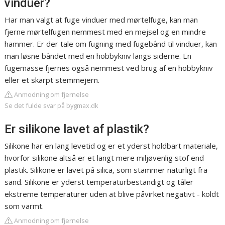
vinduer?
Har man valgt at fuge vinduer med mørtelfuge, kan man
fjerne mørtelfugen nemmest med en mejsel og en mindre
hammer. Er der tale om fugning med fugebånd til vinduer, kan
man løsne båndet med en hobbykniv langs siderne. En
fugemasse fjernes også nemmest ved brug af en hobbykniv
eller et skarpt stemmejern.
Anmodning om fjernelse
Se det fulde svar på bygmax.dk
Er silikone lavet af plastik?
Silikone har en lang levetid og er et yderst holdbart materiale,
hvorfor silikone altså er et langt mere miljøvenlig stof end
plastik. Silikone er lavet på silica, som stammer naturligt fra
sand. Silikone er yderst temperaturbestandigt og tåler
ekstreme temperaturer uden at blive påvirket negativt - koldt
som varmt.
Anmodning om fjernelse