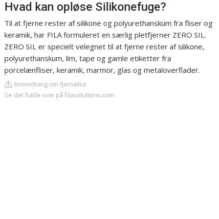
Hvad kan opløse Silikonefuge?
Til at fjerne rester af silikone og polyurethanskum fra fliser og
keramik, har FILA formuleret en særlig pletfjerner ZERO SIL.
ZERO SIL er specielt velegnet til at fjerne rester af silikone,
polyurethanskum, lim, tape og gamle etiketter fra
porcelænfliser, keramik, marmor, glas og metaloverflader.
Anmodning om fjernelse
Se det fulde svar på filasolutions.com