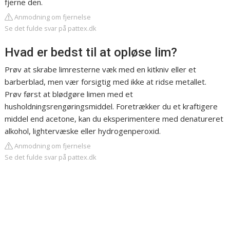
fjerne den.
Anmodning om fjernelse
Se det fulde svar på pattex.dk
Hvad er bedst til at opløse lim?
Prøv at skrabe limresterne væk med en kitkniv eller et
barberblad, men vær forsigtig med ikke at ridse metallet.
Prøv først at blødgøre limen med et
husholdningsrengøringsmiddel. Foretrækker du et kraftigere
middel end acetone, kan du eksperimentere med denatureret
alkohol, lightervæske eller hydrogenperoxid.
Anmodning om fjernelse
Se det fulde svar på pattex.dk