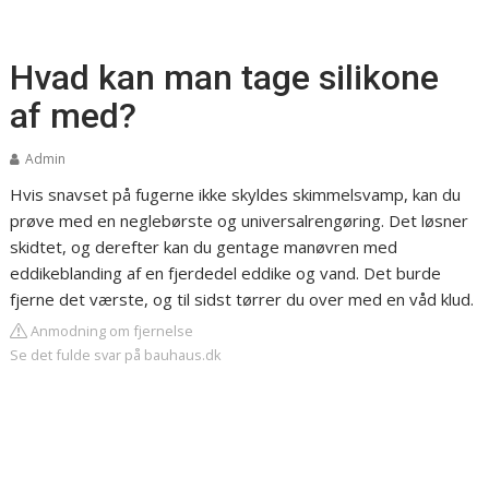
Hvad kan man tage silikone
af med?
Admin
Hvis snavset på fugerne ikke skyldes skimmelsvamp, kan du
prøve med en neglebørste og universalrengøring. Det løsner
skidtet, og derefter kan du gentage manøvren med
eddikeblanding af en fjerdedel eddike og vand. Det burde
fjerne det værste, og til sidst tørrer du over med en våd klud.
Anmodning om fjernelse
Se det fulde svar på bauhaus.dk