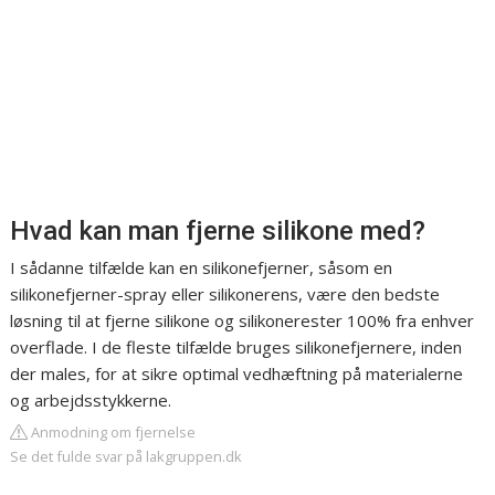
Hvad kan man fjerne silikone med?
I sådanne tilfælde kan en silikonefjerner, såsom en
silikonefjerner-spray eller silikonerens, være den bedste
løsning til at fjerne silikone og silikonerester 100% fra enhver
overflade. I de fleste tilfælde bruges silikonefjernere, inden
der males, for at sikre optimal vedhæftning på materialerne
og arbejdsstykkerne.
Anmodning om fjernelse
Se det fulde svar på lakgruppen.dk