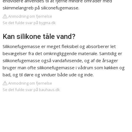
endvidere anvendes til at fjerne mindre områder med
skimmelangreb på siliconefugemasse.
Anmodning om fjernelse
Se det fulde svar på bygma.dk
Kan silikone tåle vand?
Silikonefugemasse er meget fleksibel og absorberer let
bevægelser fra det omkringliggende materiale. Samtidig er
silikonefugemasse også vandafvisende, og af de årsager
bruger man ofte silikonefugemasse i vådrum som køkken og
bad, og til døre og vinduer både ude og inde.
Anmodning om fjernelse
Se det fulde svar på bauhaus.dk