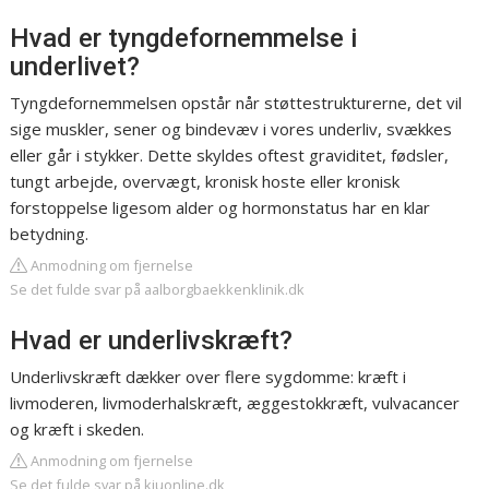
Hvad er tyngdefornemmelse i
underlivet?
Tyngdefornemmelsen opstår når støttestrukturerne, det vil
sige muskler, sener og bindevæv i vores underliv, svækkes
eller går i stykker. Dette skyldes oftest graviditet, fødsler,
tungt arbejde, overvægt, kronisk hoste eller kronisk
forstoppelse ligesom alder og hormonstatus har en klar
betydning.
Anmodning om fjernelse
Se det fulde svar på aalborgbaekkenklinik.dk
Hvad er underlivskræft?
Underlivskræft dækker over flere sygdomme: kræft i
livmoderen, livmoderhalskræft, æggestokkræft, vulvacancer
og kræft i skeden.
Anmodning om fjernelse
Se det fulde svar på kiuonline.dk