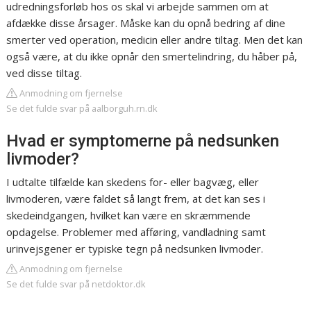
udredningsforløb hos os skal vi arbejde sammen om at
afdække disse årsager. Måske kan du opnå bedring af dine
smerter ved operation, medicin eller andre tiltag. Men det kan
også være, at du ikke opnår den smertelindring, du håber på,
ved disse tiltag.
Anmodning om fjernelse
Se det fulde svar på aalborguh.rn.dk
Hvad er symptomerne på nedsunken
livmoder?
I udtalte tilfælde kan skedens for- eller bagvæg, eller
livmoderen, være faldet så langt frem, at det kan ses i
skedeindgangen, hvilket kan være en skræmmende
opdagelse. Problemer med afføring, vandladning samt
urinvejsgener er typiske tegn på nedsunken livmoder.
Anmodning om fjernelse
Se det fulde svar på netdoktor.dk