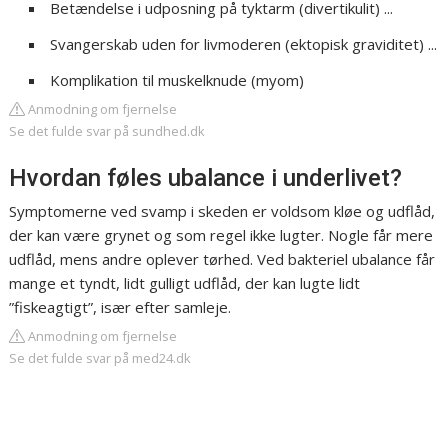
Betændelse i udposning på tyktarm (divertikulit) ...
Svangerskab uden for livmoderen (ektopisk graviditet) ...
Komplikation til muskelknude (myom)
Anmodning om fjernelse
Se det fulde svar på sundhed.dk
Hvordan føles ubalance i underlivet?
Symptomerne ved svamp i skeden er voldsom kløe og udflåd,
der kan være grynet og som regel ikke lugter. Nogle får mere
udflåd, mens andre oplever tørhed. Ved bakteriel ubalance får
mange et tyndt, lidt gulligt udflåd, der kan lugte lidt
”fiskeagtigt”, især efter samleje.
Anmodning om fjernelse
Se det fulde svar på med24.dk