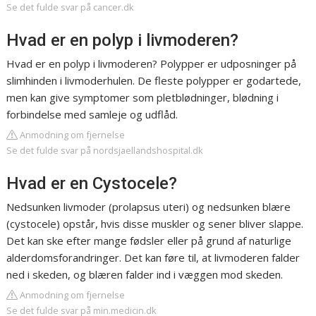
Se det fulde svar på cancer.dk
Hvad er en polyp i livmoderen?
Hvad er en polyp i livmoderen? Polypper er udposninger på
slimhinden i livmoderhulen. De fleste polypper er godartede,
men kan give symptomer som pletblødninger, blødning i
forbindelse med samleje og udflåd.
Anmodning om fjernelse
Se det fulde svar på nordsjaellandshospital.dk
Hvad er en Cystocele?
Nedsunken livmoder (prolapsus uteri) og nedsunken blære
(cystocele) opstår, hvis disse muskler og sener bliver slappe.
Det kan ske efter mange fødsler eller på grund af naturlige
alderdomsforandringer. Det kan føre til, at livmoderen falder
ned i skeden, og blæren falder ind i væggen mod skeden.
Anmodning om fjernelse
Se det fulde svar på min.medicin.dk