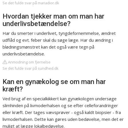
Se det fulde svar på mariadior.dk
Hvordan tjekker man om man har
underlivsbetændelse?
Har du smerter i underlivet, tyngdefornemmelse, ændret
udflåd og evt. feber skal du søge læge. Har du ændring i
blødningsmønstret kan det også være tegn på
underlivsbetændelse.
Anmodning om fjernelse
Se det fulde svar på sundhed.dk
Kan en gynækolog se om man har
kræft?
Ved brug af en specialkikkert kan gynækologen undersøge
slimhinden på livmoderhalsen og se efter celleforandringer
eller kræft. Der tages vævsprøver - også kaldt biopsier - fra
livmoderhalsen. Dette kan gøres uden bedøvelse, men det er
muligt at lægge lokalbedøvelse.