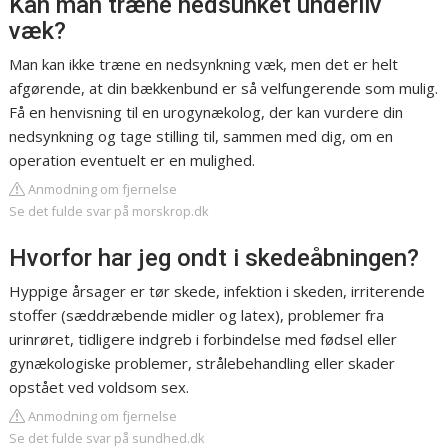
Kan man træne nedsunket underliv
væk?
Man kan ikke træne en nedsynkning væk, men det er helt
afgørende, at din bækkenbund er så velfungerende som mulig.
Få en henvisning til en urogynækolog, der kan vurdere din
nedsynkning og tage stilling til, sammen med dig, om en
operation eventuelt er en mulighed.
Anmodning om fjernelse
Se det fulde svar på morskrop.dk
Hvorfor har jeg ondt i skedeåbningen?
Hyppige årsager er tør skede, infektion i skeden, irriterende
stoffer (sæddræbende midler og latex), problemer fra
urinrøret, tidligere indgreb i forbindelse med fødsel eller
gynækologiske problemer, strålebehandling eller skader
opstået ved voldsom sex.
Anmodning om fjernelse
Se det fulde svar på sundhed.dk