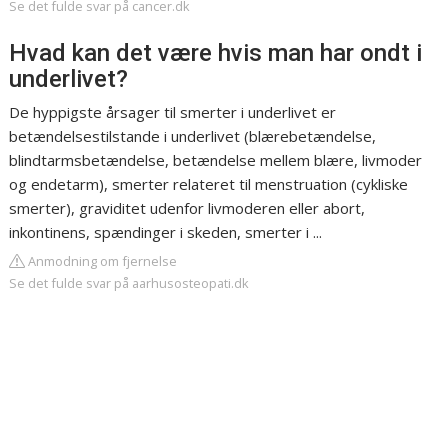
Se det fulde svar på cancer.dk
Hvad kan det være hvis man har ondt i
underlivet?
De hyppigste årsager til smerter i underlivet er
betændelsestilstande i underlivet (blærebetændelse,
blindtarmsbetændelse, betændelse mellem blære, livmoder
og endetarm), smerter relateret til menstruation (cykliske
smerter), graviditet udenfor livmoderen eller abort,
inkontinens, spændinger i skeden, smerter i ...
Anmodning om fjernelse
Se det fulde svar på aarhusosteopati.dk