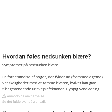
Hvordan føles nedsunken blære?
Symptomer på nedsunken blære
En fornemmelse af noget, der fylder ud (fremmedlegeme)
Vanskeligheder med at tømme blæren, hvilket kan give
tilbagevendende urinvejsinfektioner. Hyppig vandladning.
Anmodning om fjernelse
Se det fulde svar på aleris.dk