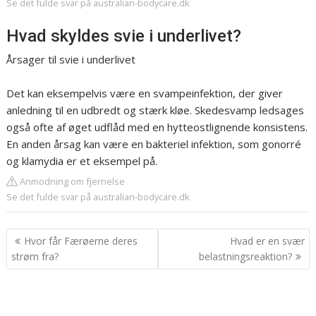
Se det fulde svar på australian-bodycare.dk
Hvad skyldes svie i underlivet?
Årsager til svie i underlivet
Det kan eksempelvis være en svampeinfektion, der giver
anledning til en udbredt og stærk kløe. Skedesvamp ledsages
også ofte af øget udflåd med en hytteostlignende konsistens.
En anden årsag kan være en bakteriel infektion, som gonorré
og klamydia er et eksempel på.
Anmodning om fjernelse
Se det fulde svar på australian-bodycare.dk
Indlægsnavigation
Hvor får Færøerne deres
Hvad er en svær
strøm fra?
belastningsreaktion?