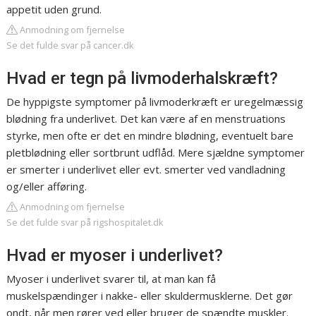
appetit uden grund.
Anmodning om fjernelse
Se det fulde svar på cancer.dk
Hvad er tegn på livmoderhalskræft?
De hyppigste symptomer på livmoderkræft er uregelmæssig
blødning fra underlivet. Det kan være af en menstruations
styrke, men ofte er det en​ mindre blødning, eventuelt bare
pletblødning eller sortbrunt udflåd. Mere sjældne symptomer
er smerter i underlivet eller evt. smerter ved vandladning
og/eller afføring.
Anmodning om fjernelse
Se det fulde svar på rigshospitalet.dk
Hvad er myoser i underlivet?
Myoser i underlivet svarer til, at man kan få
muskelspændinger i nakke- eller skuldermusklerne. Det gør
ondt, når men rører ved eller bruger de spændte muskler.