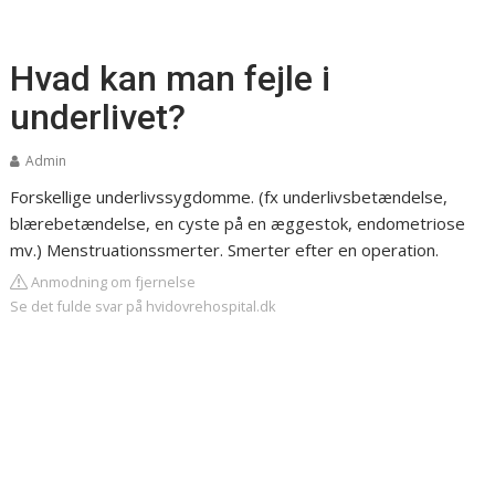
Hvad kan man fejle i
underlivet?
Admin
Forskellige underlivssygdomme. (fx underlivsbetændelse,
blærebetændelse, en cyste på en æggestok, endometriose
mv.) Menstruationssmerter. Smerter efter en operation.
Anmodning om fjernelse
Se det fulde svar på hvidovrehospital.dk