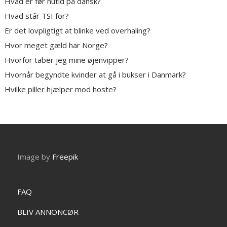
Hvad er før nutid på dansk?
Hvad står TSI for?
Er det lovpligtigt at blinke ved overhaling?
Hvor meget gæld har Norge?
Hvorfor taber jeg mine øjenvipper?
Hvornår begyndte kvinder at gå i bukser i Danmark?
Hvilke piller hjælper mod hoste?
Image by
Freepik
FAQ
BLIV ANNONCØR