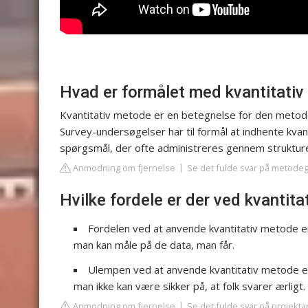
Hvad er formålet med kvantitati
Kvantitativ metode er en betegnelse for den metod
Survey-undersøgelser har til formål at indhente kv
spørgsmål, der ofte administreres gennem struktur
Anmodning om fjernelse
Se det fulde svar på metode
Hvilke fordele er der ved kvantit
Fordelen ved at anvende kvantitativ metode 
man kan måle på de data, man får.
Ulempen ved at anvende kvantitativ metode e
man ikke kan være sikker på, at folk svarer ærligt.
Anmodning om fjernelse
Se det fulde svar på projekta