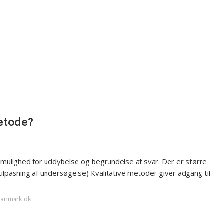
metode?
 mulighed for uddybelse og begrundelse af svar. Der er større
oc tilpasning af undersøgelse) Kvalitative metoder giver adgang til
edanmark.dk