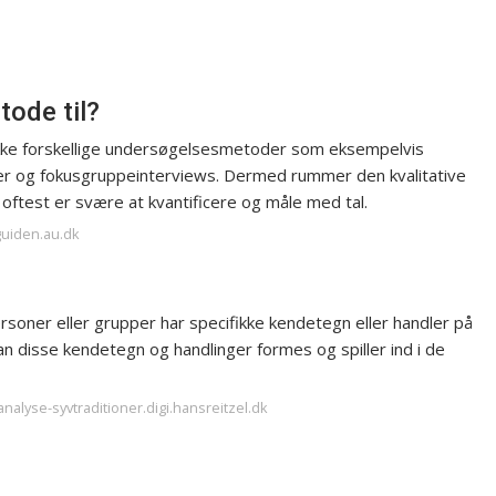
tode til?
ække forskellige undersøgelsesmetoder som eksempelvis
er og fokusgruppeinterviews. Dermed rummer den kvalitative
 oftest er svære at kvantificere og måle med tal.
guiden.au.dk
personer eller grupper har specifikke kendetegn eller handler på
disse kendetegn og handlinger formes og spiller ind i de
vanalyse-syvtraditioner.digi.hansreitzel.dk