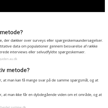
v metode?
e, der dækker over surveys eller spørgeskemaundersøgelser.
antitative data om populationer gennem besvarelse af række
erede interviews eller selvudfyldte spørgeskemaer.
guiden.au.dk
ativ metode?
er, at man kan få mange svar på de samme spørgsmål, og at
r, at man ikke får en dybdegående viden om et område, og at
rbejdet.systime.dk