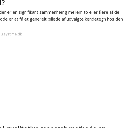
l?
 der er en signifikant sammenhæng mellem to eller flere af de
de er at få et generelt billede af udvalgte kendetegn hos den
nu.systime.dk