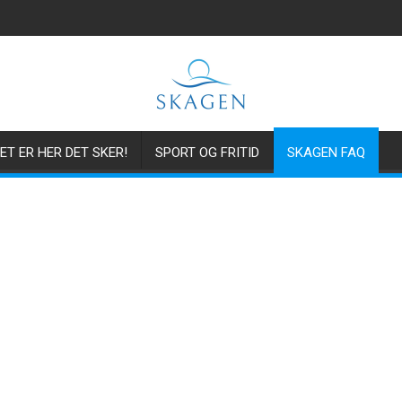
ET ER HER DET SKER!
SPORT OG FRITID
SKAGEN FAQ