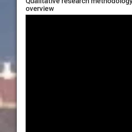
Qualitative research methodology
overview