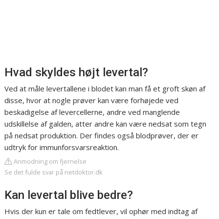
Hvad skyldes højt levertal?
Ved at måle levertallene i blodet kan man få et groft skøn af
disse, hvor at nogle prøver kan være forhøjede ved
beskadigelse af levercellerne, andre ved manglende
udskillelse af galden, atter andre kan være nedsat som tegn
på nedsat produktion. Der findes også blodprøver, der er
udtryk for immunforsvarsreaktion.
Anmodning om fjernelse
Se det fulde svar på netdoktor.dk
Kan levertal blive bedre?
Hvis der kun er tale om fedtlever, vil ophør med indtag af