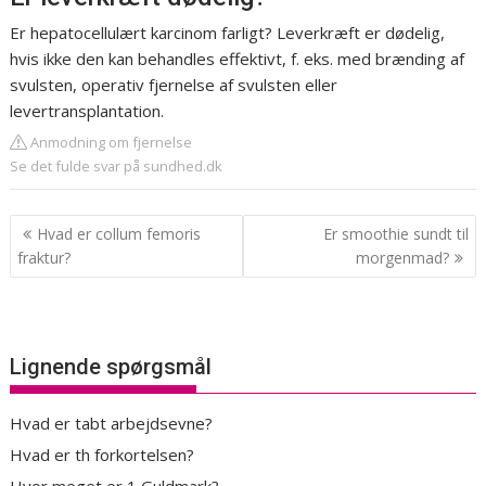
Er hepatocellulært karcinom farligt? Leverkræft er dødelig,
hvis ikke den kan behandles effektivt, f. eks. med brænding af
svulsten, operativ fjernelse af svulsten eller
levertransplantation.
Anmodning om fjernelse
Se det fulde svar på sundhed.dk
Indlægsnavigation
Hvad er collum femoris
Er smoothie sundt til
fraktur?
morgenmad?
Lignende spørgsmål
Hvad er tabt arbejdsevne?
Hvad er th forkortelsen?