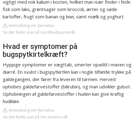
vigtigt med nok kalium i kosten, hvilket man især finder i fede
fisk som laks, grøntsager som broccoli, ærter og søde
kartofler, frugt som banan og kiwi, samt mælk og yoghurt.
Anmodning om fjernelse
Se det fulde svar på sundhedspanel.dk
Hvad er symptomer på
bugspytkirtelkræft?
Hyppige symptomer er vægttab, smerter opadtil i maven og
diarré. En svulst i bugspytkirtlen kan i nogle tilfælde trykke på
galdegangen, der fører fra leveren til tarmen. Herved
ophobes galdefarvestoffer (bilirubin), og man udvikler gulsot.
Ophobningen af galdefarvestoffer i huden kan give kraftig
hudkløe.
Anmodning om fjernelse
Se det fulde svar på min.medicin.dk