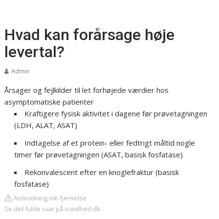
Hvad kan forårsage høje
levertal?
Admin
Årsager og fejlkilder til let forhøjede værdier hos
asymptomatiske patienter
Kraftigere fysisk aktivitet i dagene før prøvetagningen
(LDH, ALAT, ASAT)
Indtagelse af et protein- eller fedtrigt måltid nogle
timer før prøvetagningen (ASAT, basisk fosfatase)
Rekonvalescent efter en knoglefraktur (basisk
fosfatase)
Anmodning om fjernelse
Se det fulde svar på sundhed.dk