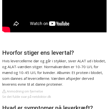
Hvorfor stiger ens levertal?
Hvis levercellerne dør og går i stykker, siver ALAT ud i blodet,
og ALAT-værdien stiger. Normalværdien er 10-70 U/L for
mænd og 10-45 U/L for kvinder. Albumin: Et protein i blodet,
som dannes af levercellerne. Værdien afspejler derved
leverens evne til at danne proteiner.
Anmodning om fjernelse
Se det fulde svar på netdoktor.dk
Hvad er symptomer på leverkræft?