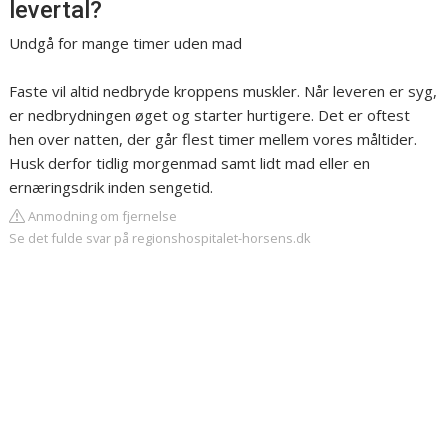
levertal?
Undgå for mange timer uden mad
Faste vil altid nedbryde kroppens muskler. Når leveren er syg,
er nedbrydningen øget og starter hurtigere. Det er oftest
hen over natten, der går flest timer mellem vores måltider.
Husk derfor tidlig morgenmad samt lidt mad eller en
ernæringsdrik inden sengetid.
Anmodning om fjernelse
Se det fulde svar på regionshospitalet-horsens.dk