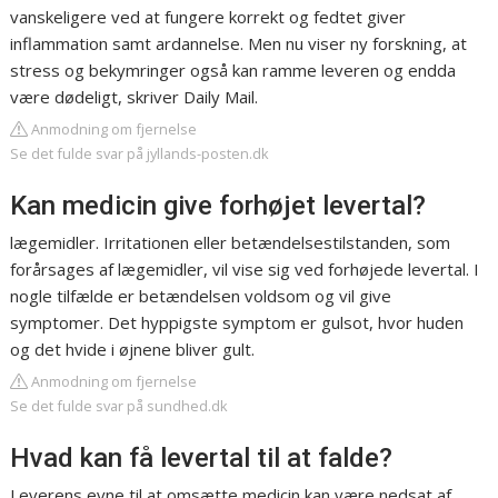
vanskeligere ved at fungere korrekt og fedtet giver
inflammation samt ardannelse. Men nu viser ny forskning, at
stress og bekymringer også kan ramme leveren og endda
være dødeligt, skriver Daily Mail.
Anmodning om fjernelse
Se det fulde svar på jyllands-posten.dk
Kan medicin give forhøjet levertal?
lægemidler. Irritationen eller betændelsestilstanden, som
forårsages af lægemidler, vil vise sig ved forhøjede levertal. I
nogle tilfælde er betændelsen voldsom og vil give
symptomer. Det hyppigste symptom er gulsot, hvor huden
og det hvide i øjnene bliver gult.
Anmodning om fjernelse
Se det fulde svar på sundhed.dk
Hvad kan få levertal til at falde?
Leverens evne til at omsætte medicin kan være nedsat af