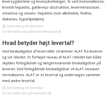
leversygdomme og leverpåvirkninger, fx ved mononukleose,
kronisk hepatitis, galdevejs-obstruktion, levermetastaser,
steatose og steato- hepatitis (non-alkoholisk, fedme,
diabetes, hyperlipidæmi).
Anmodning om fjernelse
Se det fulde svar på hvidovrehospital.dk
Hvad betyder højt levertal?
Ved beskadigelse af leverceller strømmer ALAT fra leveren
og ud i blodet. Et forhøjet niveau af ALAT i blodet kan både
skyldes forbigående og længerevarende beskadigelser på
leveren. Ved forbigående beskadigelser vil ALAT niveauet
normaliseres. ALAT er et levertal og undersøges sammen
med andre levertal.
Anmodning om fjernelse
Se det fulde svar på netdoktor.dk