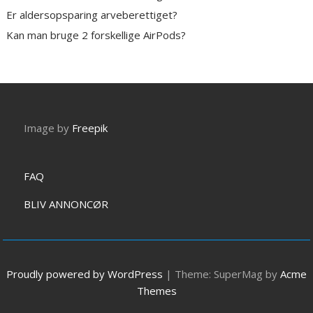
Er aldersopsparing arveberettiget?
Kan man bruge 2 forskellige AirPods?
Image by
Freepik
FAQ
BLIV ANNONCØR
Proudly powered by WordPress
|
Theme: SuperMag by
Acme
Themes