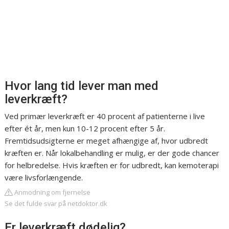
Hvor lang tid lever man med
leverkræft?
Ved primær leverkræft er 40 procent af patienterne i live
efter ét år, men kun 10-12 procent efter 5 år.
Fremtidsudsigterne er meget afhængige af, hvor udbredt
kræften er. Når lokalbehandling er mulig, er der gode chancer
for helbredelse. Hvis kræften er for udbredt, kan kemoterapi
være livsforlængende.
Anmodning om fjernelse
Se det fulde svar på netdoktor.dk
Er leverkræft dødelig?