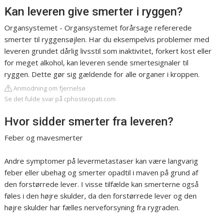
Kan leveren give smerter i ryggen?
Organsystemet - Organsystemet forårsage refererede
smerter til ryggensøjlen. Har du eksempelvis problemer med
leveren grundet dårlig livsstil som inaktivitet, forkert kost eller
for meget alkohol, kan leveren sende smertesignaler til
ryggen. Dette gør sig gældende for alle organer i kroppen.
Anmodning om fjernelse
Se det fulde svar på cphosteopati.com
Hvor sidder smerter fra leveren?
Feber og mavesmerter
Andre symptomer på levermetastaser kan være langvarig
feber eller ubehag og smerter opadtil i maven på grund af
den forstørrede lever. I visse tilfælde kan smerterne også
føles i den højre skulder, da den forstørrede lever og den
højre skulder har fælles nerveforsyning fra rygraden.