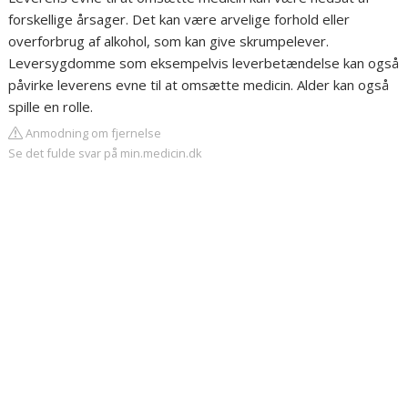
forskellige årsager. Det kan være arvelige forhold eller
overforbrug af alkohol, som kan give skrumpelever.
Leversygdomme som eksempelvis leverbetændelse kan også
påvirke leverens evne til at omsætte medicin. Alder kan også
spille en rolle.
Anmodning om fjernelse
Se det fulde svar på min.medicin.dk