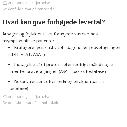
Anmodning om fjernelse
Se det fulde svar på cancer.dk
Hvad kan give forhøjede levertal?
Årsager og fejlkilder til let forhøjede værdier hos
asymptomatiske patienter
Kraftigere fysisk aktivitet i dagene før prøvetagningen
(LDH, ALAT, ASAT)
Indtagelse af et protein- eller fedtrigt måltid nogle
timer før prøvetagningen (ASAT, basisk fosfatase)
Rekonvalescent efter en knoglefraktur (basisk
fosfatase)
Anmodning om fjernelse
Se det fulde svar på sundhed.dk