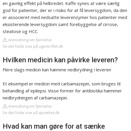
en gavnlig effekt på helbredet. Kaffe synes at være særlig
god for patienter, der er i risiko for at få leversygdom, da den
er associeret med nedsatte leverenzymer hos patienter med
eksisterende leversygdom samt forebyggelse af cirrose,
steatose og HCC.
Anmodning om fjernelse
Se det fulde svar på ugeskriftet.dk
Hvilken medicin kan påvirke leveren?
Flere slags medicin kan hæmme nedbrydning i leveren
Et eksempel er medicin med carbamazepin, som bruges til
behandling af epilepsi. Visse former for antibiotika hæmmer
nedbrydningen af carbamazepin.
Anmodning om fjernelse
Se det fulde svar på apoteket.dk
Hvad kan man gøre for at sænke