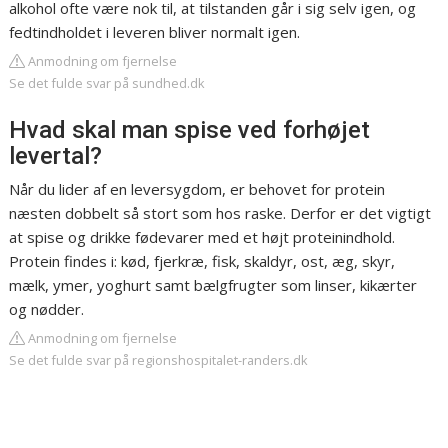
alkohol ofte være nok til, at tilstanden går i sig selv igen, og
fedtindholdet i leveren bliver normalt igen.
Anmodning om fjernelse
Se det fulde svar på sundhed.dk
Hvad skal man spise ved forhøjet
levertal?
Når du lider af en leversygdom, er behovet for protein
næsten dobbelt så stort som hos raske. Derfor er det vigtigt
at spise og drikke fødevarer med et højt proteinindhold.
Protein findes i: kød, fjerkræ, fisk, skaldyr, ost, æg, skyr,
mælk, ymer, yoghurt samt bælgfrugter som linser, kikærter
og nødder.
Anmodning om fjernelse
Se det fulde svar på regionshospitalet-randers.dk