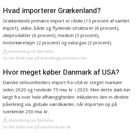
Hvad importerer Grækenland?
Grækenlands primære import er råolie (15 procent af samlet
import), skibe, både og flydende strukturer (6 procent),
olieprodukter (6 procent), medicin (5 procent),
motorkøretøjer (2 procent) og naturgas (2 procent).
Anmodning om fjernelse
Se det fulde svar på da.tradingeconomics.com
Hvor meget køber Danmark af USA?
Danske virksomheders import fra USA er steget markant
siden 2020 og rundede 75 mia. kr. i 2023. Men dette dæk-ker
langt fra over hele afhængigheden. Inkluderes den in-direkte
påvirkning via. globale værdikæder, når importen op på
svimlende 230 mia. kr.
Anmodning om fjernelse
Se det fulde svar på danskindustri.dk