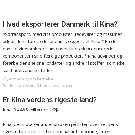
Hvad eksporterer Danmark til Kina?
*Søtransport, medicinalprodukter, fødevarer og maskiner
udgør den største del af dansk eksport til Kina. * En del
danske virksomheder anvender kinesisk producerede
komponenter i sine færdige produkter. * Kina udvinder og
forarbejder sjældne jordarter og andre råstoffer, som ikke
kan findes andre steder.
Anmodning om fjernelse
Se det fulde svar på fodevarewatch.dk
Er Kina verdens rigeste land?
Kina: 84.485 milliarder US$
Kina, der indtager andenpladsen på listen over verdens
rigeste lande målt efter national nettoformue, er en