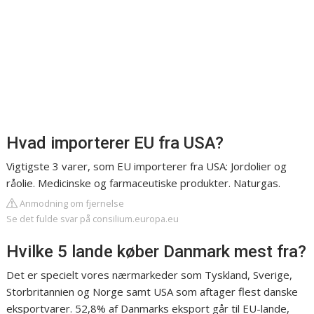
Hvad importerer EU fra USA?
Vigtigste 3 varer, som EU importerer fra USA: Jordolier og
råolie. Medicinske og farmaceutiske produkter. Naturgas.
Anmodning om fjernelse
Se det fulde svar på consilium.europa.eu
Hvilke 5 lande køber Danmark mest fra?
Det er specielt vores nærmarkeder som Tyskland, Sverige,
Storbritannien og Norge samt USA som aftager flest danske
eksportvarer. 52,8% af Danmarks eksport går til EU-lande,