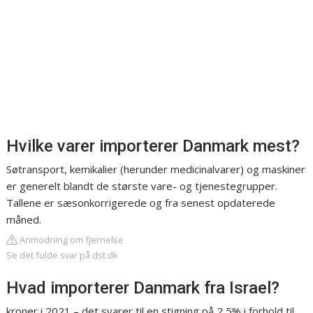
Hvilke varer importerer Danmark mest?
Søtransport, kemikalier (herunder medicinalvarer) og maskiner
er generelt blandt de største vare- og tjenestegrupper.
Tallene er sæsonkorrigerede og fra senest opdaterede
måned.
Anmodning om fjernelse
Se det fulde svar på dst.dk
Hvad importerer Danmark fra Israel?
kroner i 2021 – det svarer til en stigning på 2,5% i forhold til