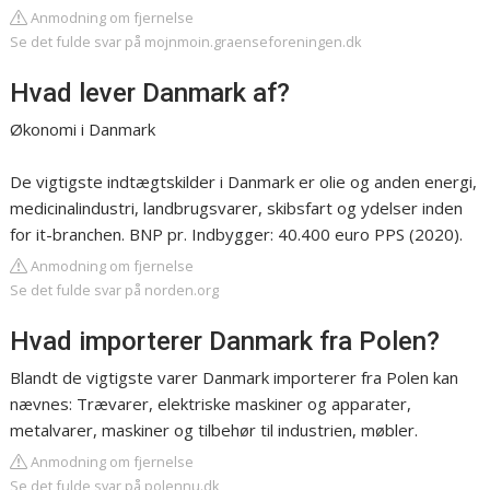
Anmodning om fjernelse
Se det fulde svar på mojnmoin.graenseforeningen.dk
Hvad lever Danmark af?
Økonomi i Danmark
De vigtigste indtægtskilder i Danmark er olie og anden energi,
medicinalindustri, landbrugsvarer, skibsfart og ydelser inden
for it-branchen. BNP pr. Indbygger: 40.400 euro PPS (2020).
Anmodning om fjernelse
Se det fulde svar på norden.org
Hvad importerer Danmark fra Polen?
Blandt de vigtigste varer Danmark importerer fra Polen kan
nævnes: Trævarer, elektriske maskiner og apparater,
metalvarer, maskiner og tilbehør til industrien, møbler.
Anmodning om fjernelse
Se det fulde svar på polennu.dk