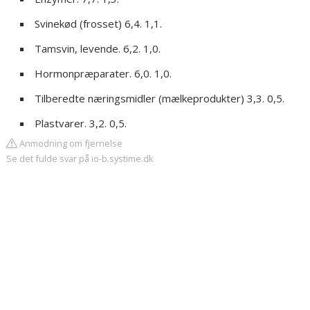
Svinekød (frosset) 6,4. 1,1.
Tamsvin, levende. 6,2. 1,0.
Hormonpræparater. 6,0. 1,0.
Tilberedte næringsmidler (mælkeprodukter) 3,3. 0,5.
Plastvarer. 3,2. 0,5.
Anmodning om fjernelse
Se det fulde svar på io-b.systime.dk