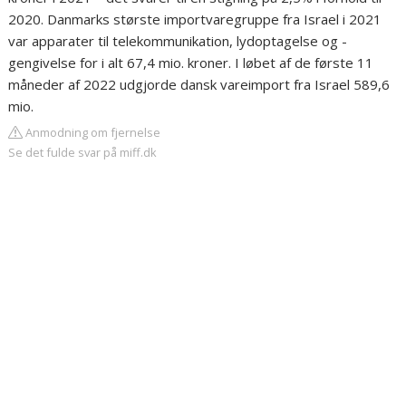
2020. Danmarks største importvaregruppe fra Israel i 2021
var apparater til telekommunikation, lydoptagelse og -
gengivelse for i alt 67,4 mio. kroner. I løbet af de første 11
måneder af 2022 udgjorde dansk vareimport fra Israel 589,6
mio.
Anmodning om fjernelse
Se det fulde svar på miff.dk