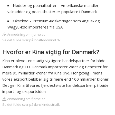
Nødder og peanutbutter – Amerikanske mandler,
valnødder og peanutbutter er populære i Danmark.
Oksekød – Premium-udskæringer som Angus- og
Wagyu-kød importeres fra USA.
Anmodning om fjernelse
Se det fulde svar på localfoodmind.dk
Hvorfor er Kina vigtig for Danmark?
Kina er blevet en stadig vigtigere handelspartner for både
Danmark og EU. Danmark importerer varer og tjenester for
mere 95 milliarder kroner fra Kina (inkl. Hongkong), mens
vores eksport beløber sig til mere end 100 milliarder kroner.
Det gør Kina til vores fjerdestørste handelspartner på både
import- og eksportsiden.
Anmodning om fjernelse
Se det fulde svar på danskindustri.dk