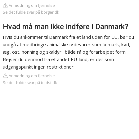
Anmodning om fjernelse
Se det fulde svar på borger.dk
Hvad må man ikke indføre i Danmark?
Hvis du ankommer til Danmark fra et land uden for EU, bør du
undgå at medbringe animalske fødevarer som fx mælk, kød,
æg, ost, honning og skaldyr i både rå og forarbejdet form.
Rejser du derimod fra et andet EU-land, er der som
udgangspunkt ingen restriktioner.
Anmodning om fjernelse
Se det fulde svar på toldst.dk