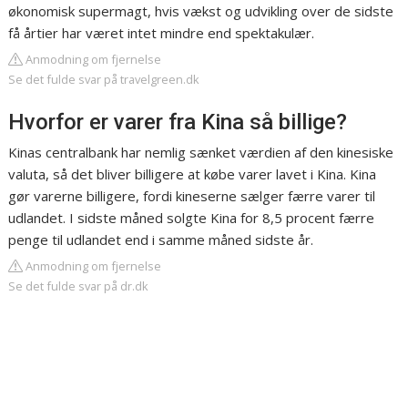
økonomisk supermagt, hvis vækst og udvikling over de sidste
få årtier har været intet mindre end spektakulær.
Anmodning om fjernelse
Se det fulde svar på travelgreen.dk
Hvorfor er varer fra Kina så billige?
Kinas centralbank har nemlig sænket værdien af den kinesiske
valuta, så det bliver billigere at købe varer lavet i Kina. Kina
gør varerne billigere, fordi kineserne sælger færre varer til
udlandet. I sidste måned solgte Kina for 8,5 procent færre
penge til udlandet end i samme måned sidste år.
Anmodning om fjernelse
Se det fulde svar på dr.dk