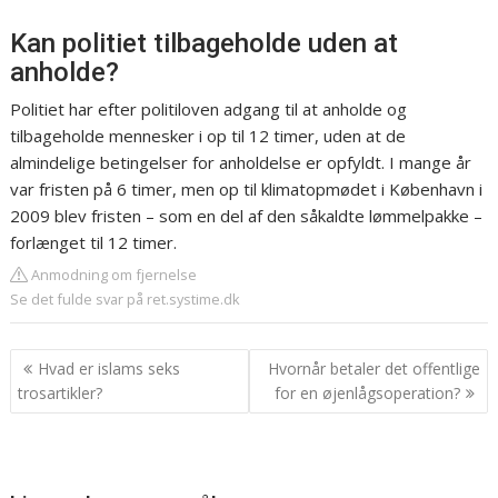
Kan politiet tilbageholde uden at
anholde?
Politiet har efter politiloven adgang til at anholde og
tilbageholde mennesker i op til 12 timer, uden at de
almindelige betingelser for anholdelse er opfyldt. I mange år
var fristen på 6 timer, men op til klimatopmødet i København i
2009 blev fristen – som en del af den såkaldte lømmelpakke –
forlænget til 12 timer.
Anmodning om fjernelse
Se det fulde svar på ret.systime.dk
Indlægsnavigation
Hvad er islams seks
Hvornår betaler det offentlige
trosartikler?
for en øjenlågsoperation?