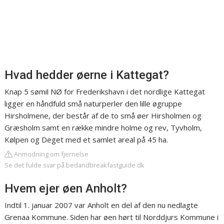
Hvad hedder øerne i Kattegat?
Knap 5 sømil NØ for Frederikshavn i det nordlige Kattegat
ligger en håndfuld små naturperler den lille øgruppe
Hirsholmene, der består af de to små øer Hirsholmen og
Græsholm samt en række mindre holme og rev, Tyvholm,
Kølpen og Deget med et samlet areal på 45 ha.
Anmodning om fjernelse
Se det fulde svar på bedandbreakfastguide.dk
Hvem ejer øen Anholt?
Indtil 1. januar 2007 var Anholt en del af den nu nedlagte
Grenaa Kommune. Siden har øen hørt til Norddjurs Kommune i