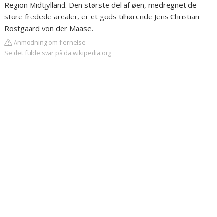
Region Midtjylland. Den største del af øen, medregnet de
store fredede arealer, er et gods tilhørende Jens Christian
Rostgaard von der Maase.
Anmodning om fjernelse
Se det fulde svar på da.wikipedia.org