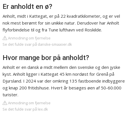
Er anholdt en ø?
Anholt, midt i Kattegat, er på 22 kvadratkilometer, og er vel
nok mest berømt for sin unikke natur. Derudover har Anholt
flyforbindelse til og fra Tune lufthavn ved Roskilde.
Anmodning om fjernelse
Se det fulde svar på danske-smaaoer.dk
Hvor mange bor på anholdt?
Anholt er en dansk ø midt mellem den svenske og den jyske
kyst. Anholt ligger i Kattegat 45 km nordøst for Grenå på
Djursland. I 2024 var der omkring 135 fastboende indbyggere
og knap 200 fritidshuse. Hvert år besøges øen af 50-60.000
turister.
Anmodning om fjernelse
Se det fulde svar på lex.dk