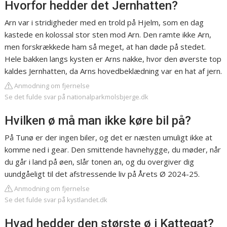
Hvorfor hedder det Jernhatten?
Arn var i stridigheder med en trold på Hjelm, som en dag
kastede en kolossal stor sten mod Arn. Den ramte ikke Arn,
men forskrækkede ham så meget, at han døde på stedet.
Hele bakken langs kysten er Arns nakke, hvor den øverste top
kaldes Jernhatten, da Arns hovedbeklædning var en hat af jern.
Anmodning om fjernelse
Se det fulde svar på nationalparkmolsbjerge.dk
Hvilken ø må man ikke køre bil på?
På Tunø er der ingen biler, og det er næsten umuligt ikke at
komme ned i gear. Den smittende havnehygge, du møder, når
du går i land på øen, slår tonen an, og du overgiver dig
uundgåeligt til det afstressende liv på Årets Ø 2024-25.
Anmodning om fjernelse
Se det fulde svar på kystlandet.dk
Hvad hedder den største ø i Kattegat?