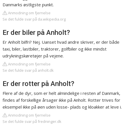
Danmarks østligste punkt.
Anmodning om fjernelse
Se det fulde svar på da.wikipedia.org
Er der biler på Anholt?
Er Anholt bilfri? Nej. Uanset hvad andre skriver, er der både
taxi, biler, lastbiler, traktorer, golfbiler og ikke mindst
udrykningskøretøjer på vejene.
Anmodning om fjernelse
Se det fulde svar på anholt.dk
Er der rotter på Anholt?
Flere af de dyr, som er helt almindelige i resten af Danmark,
findes af forskellige årsager ikke på Anholt. Rotter trives for
eksempel ikke på øen uden losse- plads og kloakker at leve i.
Anmodning om fjernelse
Se det fulde svar på fredninger.dk