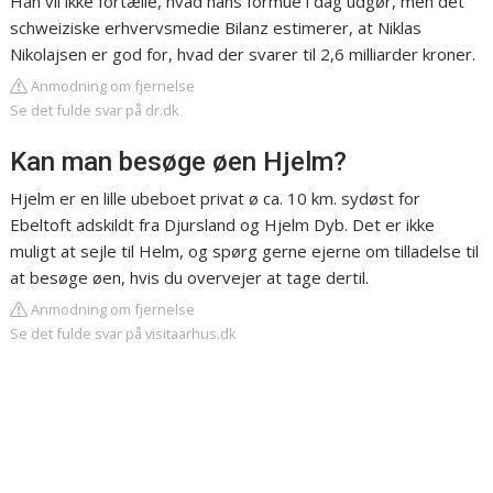
Han vil ikke fortælle, hvad hans formue i dag udgør, men det
schweiziske erhvervsmedie Bilanz estimerer, at Niklas
Nikolajsen er god for, hvad der svarer til 2,6 milliarder kroner.
Anmodning om fjernelse
Se det fulde svar på dr.dk
Kan man besøge øen Hjelm?
Hjelm er en lille ubeboet privat ø ca. 10 km. sydøst for
Ebeltoft adskildt fra Djursland og Hjelm Dyb. Det er ikke
muligt at sejle til Helm, og spørg gerne ejerne om tilladelse til
at besøge øen, hvis du overvejer at tage dertil.
Anmodning om fjernelse
Se det fulde svar på visitaarhus.dk