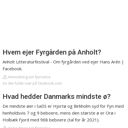
Hvem ejer Fyrgården på Anholt?
Anholt Litteraturfestival - Om fyrgården ved ejer Hans Arén |
Facebook.
Anmodning om fjernelse
Se det fulde svar på facebook.com
Hvad hedder Danmarks mindste ø?
De mindste øer i SaDS er Hjortø og Birkholm syd for Fyn med
henholdsvis 7 og 9 beboere, mens den største ø er Orø i
Holbæk Fjord med 968 beboere (tal for år 2021).