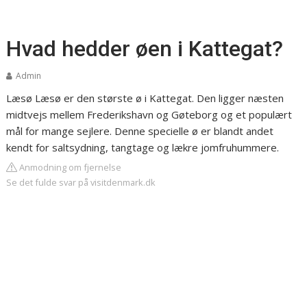
Hvad hedder øen i Kattegat?
Admin
Læsø Læsø er den største ø i Kattegat. Den ligger næsten
midtvejs mellem Frederikshavn og Gøteborg og et populært
mål for mange sejlere. Denne specielle ø er blandt andet
kendt for saltsydning, tangtage og lækre jomfruhummere.
Anmodning om fjernelse
Se det fulde svar på visitdenmark.dk