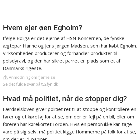
Hvem ejer øen Egholm?
Ifølge Boliga er det ejerne af HSN-Koncernen, de fynske
ægtepar Hanne og Jens Jørgen Madsen, som har købt Egholm.
Virksomheden producerer og forhandler produkter til
pelsdyravl, og den har sikret parret en plads som et af
Danmarks rigeste.
Anmodning om fjernelse
Se det fulde svar på tv2fyn.dk
Hvad må politiet, når de stopper dig?
Færdselsloven giver politiet ret til at stoppe og kontrollere en
fører og et køretøj for at se, om der er fejl på en bil, eller om
føreren har kørekortet i orden. Hvis en person ikke kan tage
vare på sig selv, må politiet kigge i lommerne på folk for at se,
om der er id-papirer.