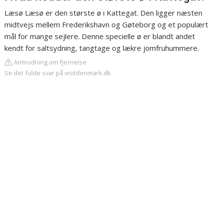
Læsø Læsø er den største ø i Kattegat. Den ligger næsten
midtvejs mellem Frederikshavn og Gøteborg og et populært
mål for mange sejlere. Denne specielle ø er blandt andet
kendt for saltsydning, tangtage og lækre jomfruhummere.
Anmodning om fjernelse
Se det fulde svar på visitdenmark.dk