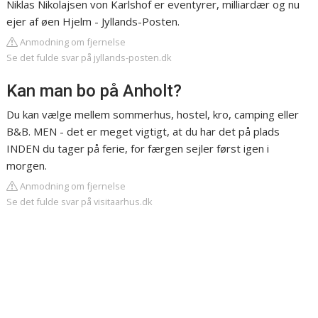
Niklas Nikolajsen von Karlshof er eventyrer, milliardær og nu
ejer af øen Hjelm - Jyllands-Posten.
Anmodning om fjernelse
Se det fulde svar på jyllands-posten.dk
Kan man bo på Anholt?
Du kan vælge mellem sommerhus, hostel, kro, camping eller
B&B. MEN - det er meget vigtigt, at du har det på plads
INDEN du tager på ferie, for færgen sejler først igen i
morgen.
Anmodning om fjernelse
Se det fulde svar på visitaarhus.dk