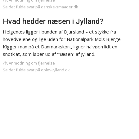
Anmodning om fjernelse
Se det fulde svar på danske-smaaoer.dk
Hvad hedder næsen i Jylland?
Helgenæs ligger i bunden af Djursland – et stykke fra
hovedvejene og lige uden for Nationalpark Mols Bjerge.
Kigger man på et Danmarkskort, ligner halvøen lidt en
snotklat, som løber ud af “næsen” af Jylland.
Anmodning om fjernelse
Se det fulde svar på oplev-jylland.dk