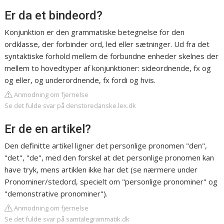
Er da et bindeord?
Konjunktion er den grammatiske betegnelse for den
ordklasse, der forbinder ord, led eller sætninger. Ud fra det
syntaktiske forhold mellem de forbundne enheder skelnes der
mellem to hovedtyper af konjunktioner: sideordnende, fx og
og eller, og underordnende, fx fordi og hvis.
Anmodning om fjernelse
Se det fulde svar på denstoredanske.lex.dk
Er de en artikel?
Den definitte artikel ligner det personlige pronomen "den",
"det", "de", med den forskel at det personlige pronomen kan
have tryk, mens artiklen ikke har det (se nærmere under
Pronominer/stedord, specielt om "personlige pronominer" og
"demonstrative pronominer").
Anmodning om fjernelse
Se det fulde svar på samtalegrammatik.dk