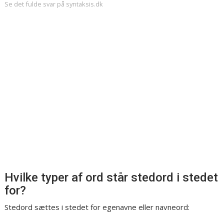
Se det fulde svar på syntaksis.dk
Hvilke typer af ord står stedord i stedet
for?
Stedord sættes i stedet for egenavne eller navneord: