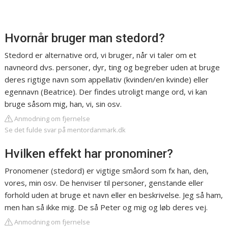
Hvornår bruger man stedord?
Stedord er alternative ord, vi bruger, når vi taler om et
navneord dvs. personer, dyr, ting og begreber uden at bruge
deres rigtige navn som appellativ (kvinden/en kvinde) eller
egennavn (Beatrice). Der findes utroligt mange ord, vi kan
bruge såsom mig, han, vi, sin osv.
Anmodning om fjernelse
Se det fulde svar på mentordanmark.dk
Hvilken effekt har pronominer?
Pronomener (stedord) er vigtige småord som fx han, den,
vores, min osv. De henviser til personer, genstande eller
forhold uden at bruge et navn eller en beskrivelse. Jeg så ham,
men han så ikke mig. De så Peter og mig og løb deres vej.
Anmodning om fjernelse