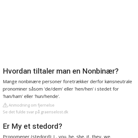
Hvordan tiltaler man en Nonbinær?
Mange nonbinære personer foretrækker derfor kønsneutrale
pronominer såsom 'de/dem' eller 'hen/hen' i stedet for
'han/ham' eller 'hun/hende'.
Anmodning om fjernelse
Se det fulde svar på graenselost.dk
Er My et stedord?
Pronomener (stedord): I , you, he, she, it, they, we.