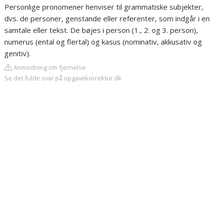
Personlige pronomener henviser til grammatiske subjekter,
dvs. de personer, genstande eller referenter, som indgår i en
samtale eller tekst. De bøjes i person (1., 2. og 3. person),
numerus (ental og flertal) og kasus (nominativ, akkusativ og
genitiv).
Anmodning om fjernelse
Se det fulde svar på opgavekorrektur.dk