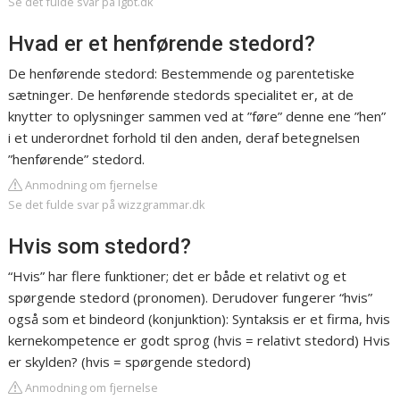
Se det fulde svar på lgbt.dk
Hvad er et henførende stedord?
De henførende stedord: Bestemmende og parentetiske
sætninger. De henførende stedords specialitet er, at de
knytter to oplysninger sammen ved at ”føre” denne ene ”hen”
i et underordnet forhold til den anden, deraf betegnelsen
”henførende” stedord.
Anmodning om fjernelse
Se det fulde svar på wizzgrammar.dk
Hvis som stedord?
“Hvis” har flere funktioner; det er både et relativt og et
spørgende stedord (pronomen). Derudover fungerer “hvis”
også som et bindeord (konjunktion): Syntaksis er et firma, hvis
kernekompetence er godt sprog (hvis = relativt stedord) Hvis
er skylden? (hvis = spørgende stedord)
Anmodning om fjernelse