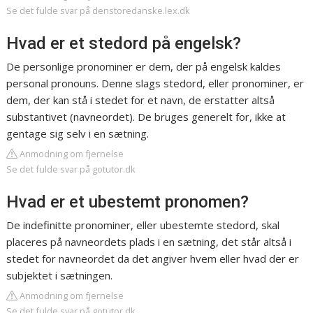
Se det fulde svar på denstoredanske.lex.dk
Hvad er et stedord på engelsk?
De personlige pronominer er dem, der på engelsk kaldes
personal pronouns. Denne slags stedord, eller pronominer, er
dem, der kan stå i stedet for et navn, de erstatter altså
substantivet (navneordet). De bruges generelt for, ikke at
gentage sig selv i en sætning.
Anmodning om fjernelse
Se det fulde svar på gotutor.dk
Hvad er et ubestemt pronomen?
De indefinitte pronominer, eller ubestemte stedord, skal
placeres på navneordets plads i en sætning, det står altså i
stedet for navneordet da det angiver hvem eller hvad der er
subjektet i sætningen.
Anmodning om fjernelse
Se det fulde svar på gotutor.dk