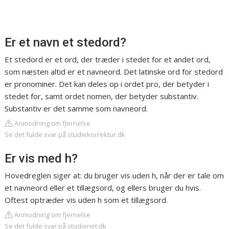
Er et navn et stedord?
Et stedord er et ord, der træder i stedet for et andet ord,
som næsten altid er et navneord. Det latinske ord for stedord
er pronominer. Det kan deles op i ordet pro, der betyder i
stedet for, samt ordet nomen, der betyder substantiv.
Substantiv er det samme som navneord.
Anmodning om fjernelse
Se det fulde svar på studiekorrektur.dk
Er vis med h?
Hovedreglen siger at: du bruger vis uden h, når der er tale om
et navneord eller et tillægsord, og ellers bruger du hvis.
Oftest optræder vis uden h som et tillægsord.
Anmodning om fjernelse
Se det fulde svar på studienet.dk