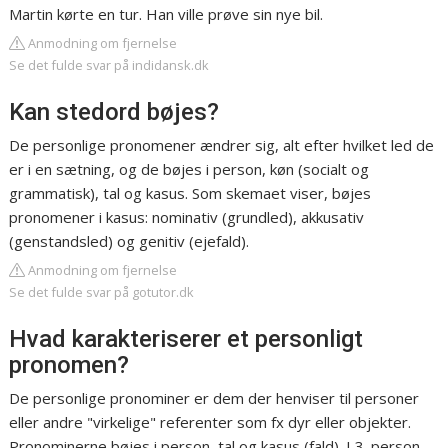
Martin kørte en tur. Han ville prøve sin nye bil.
Anmodning om fjernelse
Se det fulde svar på indidansk.dk
Kan stedord bøjes?
De personlige pronomener ændrer sig, alt efter hvilket led de
er i en sætning, og de bøjes i person, køn (socialt og
grammatisk), tal og kasus. Som skemaet viser, bøjes
pronomener i kasus: nominativ (grundled), akkusativ
(genstandsled) og genitiv (ejefald).
Anmodning om fjernelse
Se det fulde svar på gotutor.dk
Hvad karakteriserer et personligt
pronomen?
De personlige pronominer er dem der henviser til personer
eller andre "virkelige" referenter som fx dyr eller objekter.
Pronominerne bøjes i person, tal og kasus (fald). I 3. person