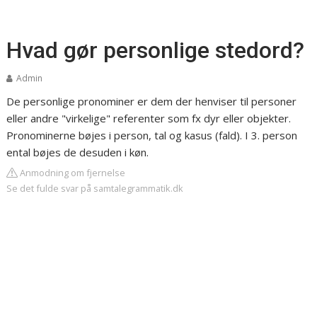
Hvad gør personlige stedord?
Admin
De personlige pronominer er dem der henviser til personer
eller andre "virkelige" referenter som fx dyr eller objekter.
Pronominerne bøjes i person, tal og kasus (fald). I 3. person
ental bøjes de desuden i køn.
Anmodning om fjernelse
Se det fulde svar på samtalegrammatik.dk