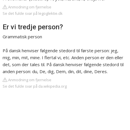
Anmodning om fjernelse
Se det fulde svar på legoglektie.dk
Er vi tredje person?
Grammatisk person
På dansk henviser følgende stedord til første person: jeg,
mig, min, mit, mine. I flertal vi, etc. Anden person er den eller
det, som der tales til. På dansk henviser følgende stedord til
anden person: du, De, dig, Dem, din, dit, dine, Deres.
Anmodning om fjernelse
Se det fulde svar på da.wikipedia.org