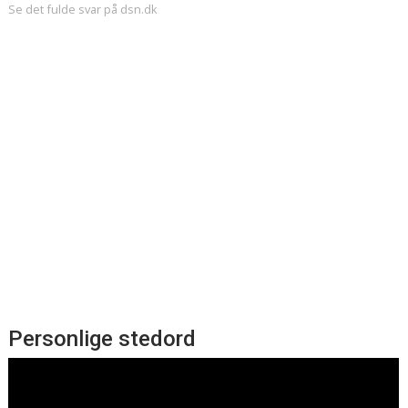
Se det fulde svar på dsn.dk
Personlige stedord