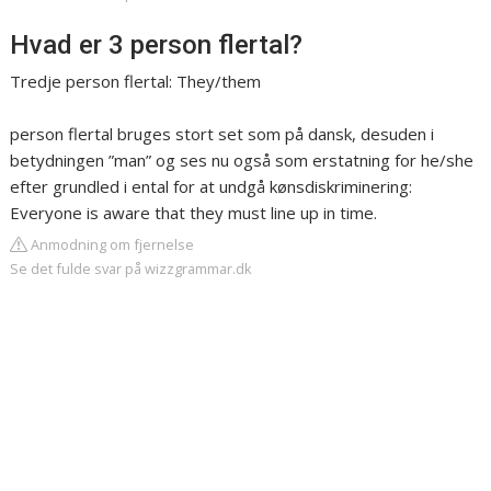
Hvad er 3 person flertal?
Tredje person flertal: They/them
person flertal bruges stort set som på dansk, desuden i
betydningen ”man” og ses nu også som erstatning for he/she
efter grundled i ental for at undgå kønsdiskriminering:
Everyone is aware that they must line up in time.
Anmodning om fjernelse
Se det fulde svar på wizzgrammar.dk