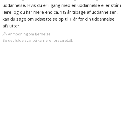
uddannelse. Hvis du er i gang med en uddannelse eller står i
lære, og du har mere end ca. 1½ år tilbage af uddannelsen,
kan du søge om udsættelse op til 1 år før din uddannelse
afslutter.
Anmodning om fjernelse
Se det fulde svar på karriere.forsvaret.dk