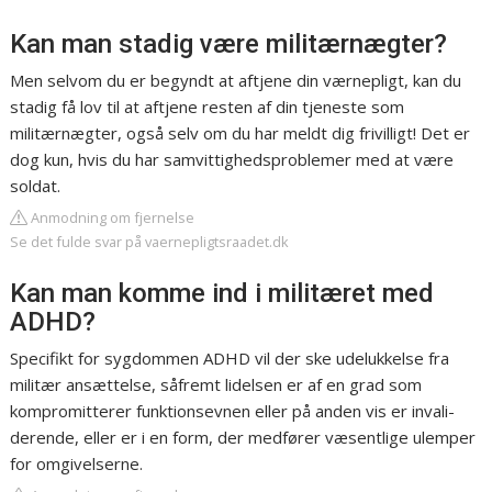
Kan man stadig være militærnægter?
Men selvom du er begyndt at aftjene din værnepligt, kan du
stadig få lov til at aftjene resten af din tjeneste som
militærnægter, også selv om du har meldt dig frivilligt! Det er
dog kun, hvis du har samvittighedsproblemer med at være
soldat.
Anmodning om fjernelse
Se det fulde svar på vaernepligtsraadet.dk
Kan man komme ind i militæret med
ADHD?
Specifikt for sygdommen ADHD vil der ske udelukkelse fra
militær ansættelse, såfremt lidelsen er af en grad som
kompromitterer funktionsevnen eller på anden vis er invali-
derende, eller er i en form, der medfører væsentlige ulemper
for omgivelserne.