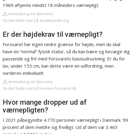
1969 aftjente mindst 18 måneders værnepligt.
Anmodning om fjernelse
Se det fulde svar på da.wikipedia.org
Er der højdekrav til værnepligt?
Forsvaret har ingen nedre grænse for højde, men du skal
have en ”normal” fysisk statur, så du kan bære og bevæge dig
passende og frit med Forsvarets basisudrustning. Er du for
lav, under 155 cm, kan dette være en udfordring, men
vurderes individuelt.
Anmodning om fjernelse
Se det fulde svar på karriere.forsvaret.dk
Hvor mange dropper ud af
værnepligten?
I 2021 påbegyndte 4.770 personer værnepligt i Danmark. 99
procent af dem meldte sig frivilligt. Ud af dem var 3.463