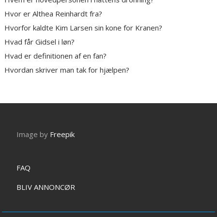
Hvor er Althea Reinhardt fra?
Hvorfor kaldte Kim Larsen sin kone for Kranen?
Hvad får Gidsel i løn?
Hvad er definitionen af en fan?
Hvordan skriver man tak for hjælpen?
Image by
Freepik
FAQ
BLIV ANNONCØR