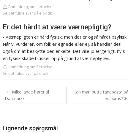
Anmodning om fjernelse
Se det fulde svar på elov.dk
Er det hårdt at være værnepligtig?
- Værnepligten er hård fysisk, men det er også hårdt psykisk.
Når vi vurderer, om folk er egnede eller ej, så handler det
også om at beskytte den enkelte. Det ville jo ærgerligt, hvis
en fysisk skade blusser op på grund af værnepligten.
Anmodning om fjernelse
Se det fulde svar på dr.dk
Indlægsnavigation
Hvilke lande hører til
Kan man putte tandpasta på
Danmark?
en bums?
Lignende spørgsmål