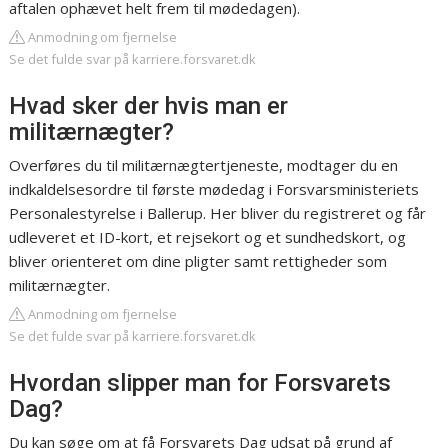
aftalen ophævet helt frem til mødedagen).
Anmodning om fjernelse
Se det fulde svar på karriere.forsvaret.dk
Hvad sker der hvis man er
militærnægter?
Overføres du til militærnægtertjeneste, modtager du en
indkaldelsesordre til første mødedag i Forsvarsministeriets
Personalestyrelse i Ballerup. Her bliver du registreret og får
udleveret et ID-kort, et rejsekort og et sundhedskort, og
bliver orienteret om dine pligter samt rettigheder som
militærnægter.
Anmodning om fjernelse
Se det fulde svar på karriere.forsvaret.dk
Hvordan slipper man for Forsvarets
Dag?
Du kan søge om at få Forsvarets Dag udsat på grund af