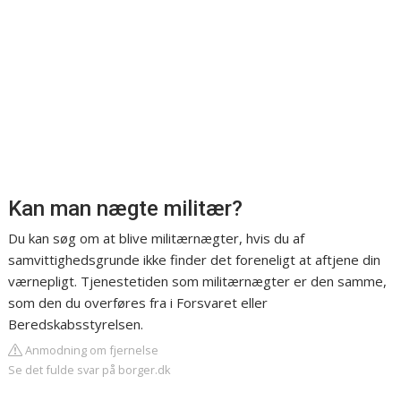
Kan man nægte militær?
Du kan søg om at blive militærnægter, hvis du af
samvittighedsgrunde ikke finder det foreneligt at aftjene din
værnepligt. Tjenestetiden som militærnægter er den samme,
som den du overføres fra i Forsvaret eller
Beredskabsstyrelsen.
Anmodning om fjernelse
Se det fulde svar på borger.dk