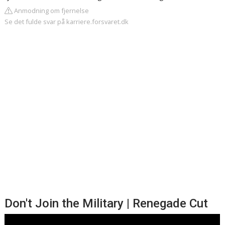
Anmodning om fjernelse
Se det fulde svar på karriere.forsvaret.dk
Don't Join the Military | Renegade Cut