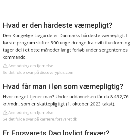
Hvad er den hårdeste værnepligt?
Den Kongelige Livgarde er Danmarks hårdeste værnepligt. I
første program skifter 300 unge drenge fra civil til uniform og
tager del i et otte måneder langt forløb under sergenternes
kommando.
Anmodning om fjernelse
Se det fulde svar på discoveryplus.com
Hvad får man i løn som værnepligtig?
Hvor meget tjener man? Under uddannelsen får du 8.492,76
kr./mdr., som er skattepligtigt (1. oktober 2023 takst).
Anmodning om fjernelse
Se det fulde svar på karriere.forsvaret.dk
Er Forsvarets Dag lovligt fravær?