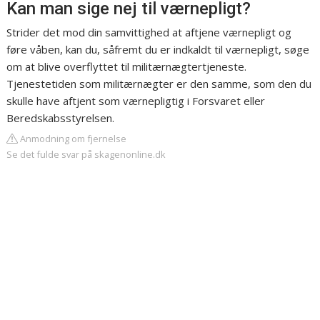
Kan man sige nej til værnepligt?
Strider det mod din samvittighed at aftjene værnepligt og
føre våben, kan du, såfremt du er indkaldt til værnepligt, søge
om at blive overflyttet til militærnægtertjeneste.
Tjenestetiden som militærnægter er den samme, som den du
skulle have aftjent som værnepligtig i Forsvaret eller
Beredskabsstyrelsen.
Anmodning om fjernelse
Se det fulde svar på skagenonline.dk