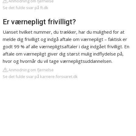
Anmodning om fjernelse
Se det fulde svar på ft.dk
Er værnepligt frivilligt?
Uanset hvilket nummer, du trækker, har du mulighed for at
melde dig frivilligt og indgå aftale om værnepligt – faktisk er
godt 99 % af alle værnepligtsaftaler i dag indgået frivilligt. En
aftale om værnepligt giver dig størst mulig indflydelse på,
hvor og hvornår du vil tage værnepligtsuddannelsen.
Anmodning om fjernelse
Se det fulde svar på karriere.forsvaret.dk