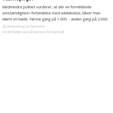
Medmindre politiet vurderer, at der en formildende
omstændighed i forbindelse med udeblivelse, bliver man
idømt en bøde. Første gang på 1.000. - anden gang på 2.000.
Anmodning om fjernelse
Se det fulde svar på karriere.forsvaret.dk