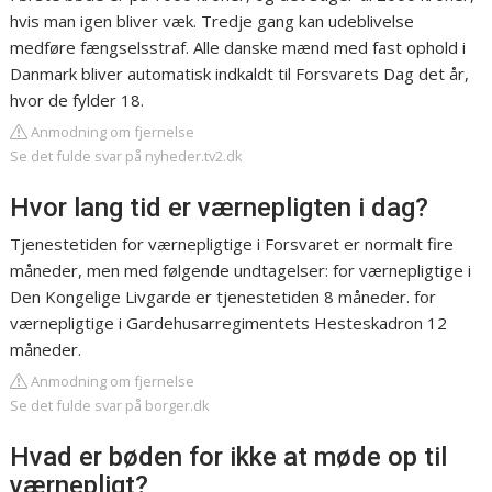
hvis man igen bliver væk. Tredje gang kan udeblivelse
medføre fængselsstraf. Alle danske mænd med fast ophold i
Danmark bliver automatisk indkaldt til Forsvarets Dag det år,
hvor de fylder 18.
Anmodning om fjernelse
Se det fulde svar på nyheder.tv2.dk
Hvor lang tid er værnepligten i dag?
Tjenestetiden for værnepligtige i Forsvaret er normalt fire
måneder, men med følgende undtagelser: for værnepligtige i
Den Kongelige Livgarde er tjenestetiden 8 måneder. for
værnepligtige i Gardehusarregimentets Hesteskadron 12
måneder.
Anmodning om fjernelse
Se det fulde svar på borger.dk
Hvad er bøden for ikke at møde op til
værnepligt?