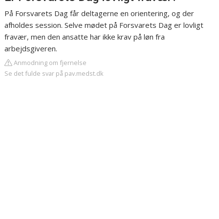
På Forsvarets Dag får deltagerne en orientering, og der
afholdes session. Selve mødet på Forsvarets Dag er lovligt
fravær, men den ansatte har ikke krav på løn fra
arbejdsgiveren.
Anmodning om fjernelse
Se det fulde svar på pav.medst.dk