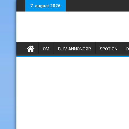
Skip
7. august 2026
to
content
OM
BLIV ANNONCØR
SPOT ON
D