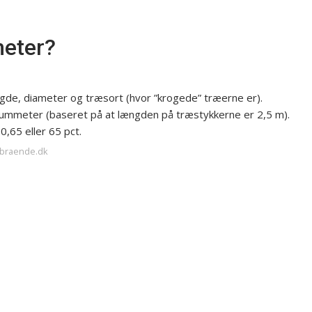
meter?
de, diameter og træsort (hvor ”krogede” træerne er).
rummeter (baseret på at længden på træstykkerne er 2,5 m).
0,65 eller 65 pct.
ebraende.dk