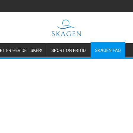
ET ER HER DET SKER!
SPORT OG FRITID
SKAGEN FAQ