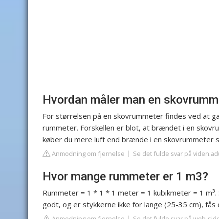
Hvordan måler man en skovrumm
For størrelsen på en skovrummeter findes ved at ga
rummeter. Forskellen er blot, at brændet i en skovr
køber du mere luft end brænde i en skovrummeter 
Anmodning om fjernelse
Se det fulde svar på viden.a
Hvor mange rummeter er 1 m3?
Rummeter = 1 * 1 * 1 meter = 1 kubikmeter = 1 m³. 
godt, og er stykkerne ikke for lange (25-35 cm), fås
Anmodning om fjernelse
Se det fulde svar på web-sid