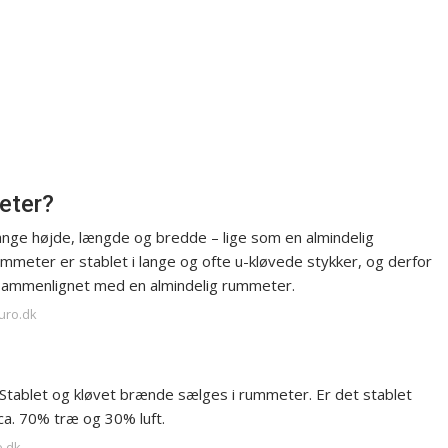
eter?
nge højde, længde og bredde – lige som en almindelig
ummeter er stablet i lange og ofte u-kløvede stykker, og derfor
sammenlignet med en almindelig rummeter.
duro.dk
Stablet og kløvet brænde sælges i rummeter. Er det stablet
 ca. 70% træ og 30% luft.
e.dk