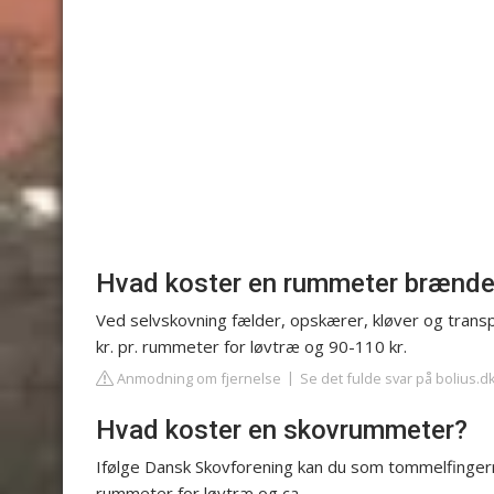
Hvad koster en rummeter brænde
Ved selvskovning fælder, opskærer, kløver og trans
kr. pr. rummeter for løvtræ og 90-110 kr.
Anmodning om fjernelse
Se det fulde svar på bolius.d
Hvad koster en skovrummeter?
Ifølge Dansk Skovforening kan du som tommelfingerre
rummeter for løvtræ og ca.