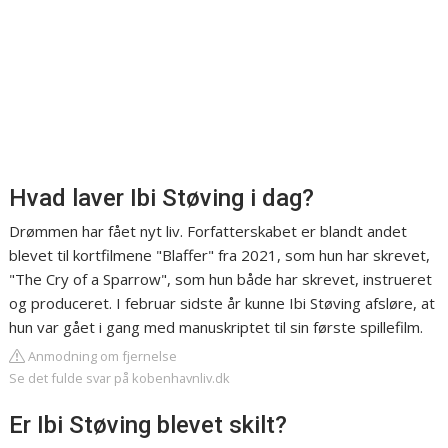
Hvad laver Ibi Støving i dag?
Drømmen har fået nyt liv. Forfatterskabet er blandt andet
blevet til kortfilmene "Blaffer" fra 2021, som hun har skrevet,
"The Cry of a Sparrow", som hun både har skrevet, instrueret
og produceret. I februar sidste år kunne Ibi Støving afsløre, at
hun var gået i gang med manuskriptet til sin første spillefilm.
Anmodning om fjernelse
Se det fulde svar på kobenhavnliv.dk
Er Ibi Støving blevet skilt?