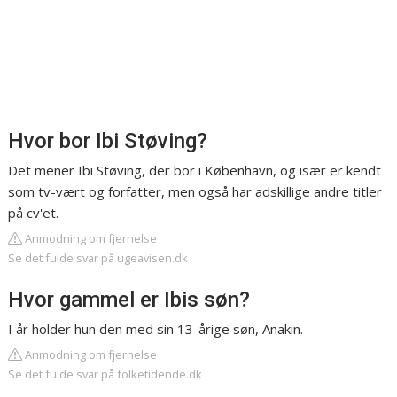
Hvor bor Ibi Støving?
Det mener Ibi Støving, der bor i København, og især er kendt
som tv-vært og forfatter, men også har adskillige andre titler
på cv'et.
Anmodning om fjernelse
Se det fulde svar på ugeavisen.dk
Hvor gammel er Ibis søn?
I år holder hun den med sin 13-årige søn, Anakin.
Anmodning om fjernelse
Se det fulde svar på folketidende.dk