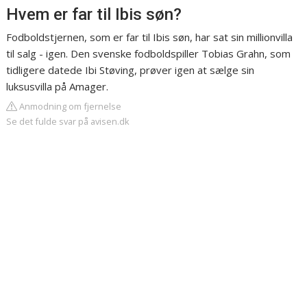
Hvem er far til Ibis søn?
Fodboldstjernen, som er far til Ibis søn, har sat sin millionvilla
til salg - igen. Den svenske fodboldspiller Tobias Grahn, som
tidligere datede Ibi Støving, prøver igen at sælge sin
luksusvilla på Amager.
Anmodning om fjernelse
Se det fulde svar på avisen.dk