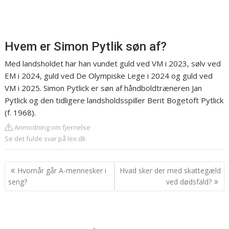
Hvem er Simon Pytlik søn af?
Med landsholdet har han vundet guld ved VM i 2023, sølv ved
EM i 2024, guld ved De Olympiske Lege i 2024 og guld ved
VM i 2025. Simon Pytlick er søn af håndboldtræneren Jan
Pytlick og den tidligere landsholdsspiller Berit Bogetoft Pytlick
(f. 1968).
Anmodning om fjernelse
Se det fulde svar på lex.dk
Indlægsnavigation
Hvornår går A-mennesker i
Hvad sker der med skattegæld
seng?
ved dødsfald?