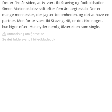
Det er fire år siden, at tv-vært Ibi Støving og fodboldspiller
Simon Makienok blev skilt efter fem års ægteskab. Der er
mange mennesker, der jagter tosomheden, og det at have en
partner. Men for tv-vært Ibi Støving, 48, er det ikke noget,
hun higer efter. Hun nyder nemlig tilværelsen som single.
Anmodning om fjernelse
Se det fulde svar på billedbladet.dk