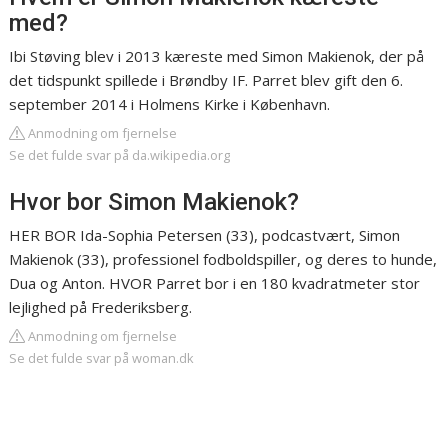
med?
Ibi Støving blev i 2013 kæreste med Simon Makienok, der på
det tidspunkt spillede i Brøndby IF. Parret blev gift den 6.
september 2014 i Holmens Kirke i København.
Anmodning om fjernelse
Se det fulde svar på da.wikipedia.org
Hvor bor Simon Makienok?
HER BOR Ida-Sophia Petersen (33), podcastvært, Simon
Makienok (33), professionel fodboldspiller, og deres to hunde,
Dua og Anton. HVOR Parret bor i en 180 kvadratmeter stor
lejlighed på Frederiksberg.
Anmodning om fjernelse
Se det fulde svar på woman.dk