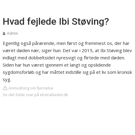
Hvad fejlede Ibi Støving?
Admin
Egentlig også pårørende, men først og fremmest os, der har
været døden nær, siger hun. Det var i 2015, at Ibi Støving blev
indlagt med dobbeltsidet nyresvigt og flirtede med døden.
Siden har hun været igennem et langt og opslidende
sygdomsforløb og har måttet indstille sig på et liv som kronisk
syg.
Anmodning om fjernelse
Se det fulde svar på ekstrabladet.dk