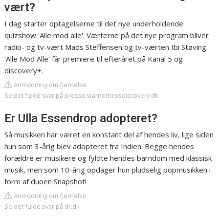
vært?
I dag starter optagelserne til det nye underholdende
quizshow 'Alle mod alle'. Værterne på det nye program bliver
radio- og tv-vært Mads Steffensen og tv-værten Ibi Støving.
'Alle Mod Alle' får premiere til efteråret på Kanal 5 og
discovery+.
Anmodning om fjernelse
Se det fulde svar på presse.warnerbrosdiscovery.dk
Er Ulla Essendrop adopteret?
Så musikken har været en konstant del af hendes liv, lige siden
hun som 3-årig blev adopteret fra Indien. Begge hendes
forældre er musikere og fyldte hendes barndom med klassisk
musik, men som 10-årig opdager hun pludselig popmusikken i
form af duoen Snapshot!
Anmodning om fjernelse
Se det fulde svar på dr.dk