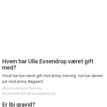
Hvem har Ulla Essendrop været gift
med?
Privat har hun været gift med Jimmy Støvring. Hun har dannet
par med Jimmy Bøjgaard.
Anmodning om fjernelse
Se det fulde svar på da.wikipedia.org
Er Ibi gravid?