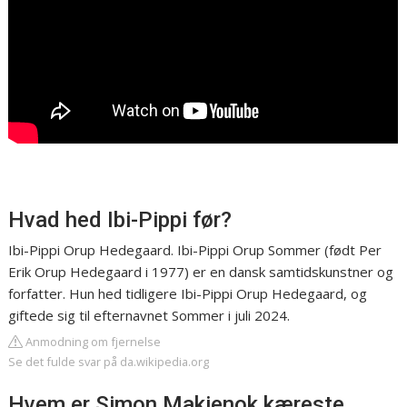
Hvad hed Ibi-Pippi før?
Ibi-Pippi Orup Hedegaard. Ibi-Pippi Orup Sommer (født Per
Erik Orup Hedegaard i 1977) er en dansk samtidskunstner og
forfatter. Hun hed tidligere Ibi-Pippi Orup Hedegaard, og
giftede sig til efternavnet Sommer i juli 2024.
Anmodning om fjernelse
Se det fulde svar på da.wikipedia.org
Hvem er Simon Makienok kæreste