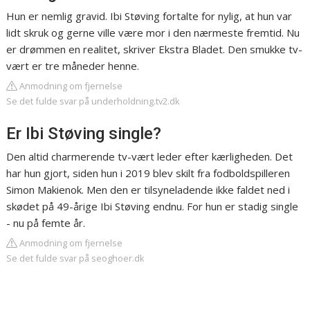
Hun er nemlig gravid. Ibi Støving fortalte for nylig, at hun var
lidt skruk og gerne ville være mor i den nærmeste fremtid. Nu
er drømmen en realitet, skriver Ekstra Bladet. Den smukke tv-
vært er tre måneder henne.
Anmodning om fjernelse
Se det fulde svar på underholdning.tv2.dk
Er Ibi Støving single?
Den altid charmerende tv-vært leder efter kærligheden. Det
har hun gjort, siden hun i 2019 blev skilt fra fodboldspilleren
Simon Makienok. Men den er tilsyneladende ikke faldet ned i
skødet på 49-årige Ibi Støving endnu. For hun er stadig single
- nu på femte år.
Anmodning om fjernelse
Se det fulde svar på seoghoer.dk