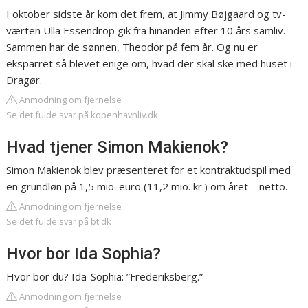
I oktober sidste år kom det frem, at Jimmy Bøjgaard og tv-
værten Ulla Essendrop gik fra hinanden efter 10 års samliv.
Sammen har de sønnen, Theodor på fem år. Og nu er
eksparret så blevet enige om, hvad der skal ske med huset i
Dragør.
Anmodning om fjernelse
Se det fulde svar på kobenhavnliv.dk
Hvad tjener Simon Makienok?
Simon Makienok blev præsenteret for et kontraktudspil med
en grundløn på 1,5 mio. euro (11,2 mio. kr.) om året – netto.
Anmodning om fjernelse
Se det fulde svar på bt.dk
Hvor bor Ida Sophia?
Hvor bor du? Ida-Sophia: ”Frederiksberg.”
Anmodning om fjernelse