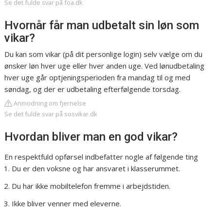
Se det fulde svar på foa.dk
Hvornår får man udbetalt sin løn som
vikar?
Du kan som vikar (på dit personlige login) selv vælge om du
ønsker løn hver uge eller hver anden uge. Ved lønudbetaling
hver uge går optjeningsperioden fra mandag til og med
søndag, og der er udbetaling efterfølgende torsdag.
Anmodning om fjernelse
Se det fulde svar på sosvikar.dk
Hvordan bliver man en god vikar?
En respektfuld opførsel indbefatter nogle af følgende ting
Du er den voksne og har ansvaret i klasserummet.
Du har ikke mobiltelefon fremme i arbejdstiden.
Ikke bliver venner med eleverne.