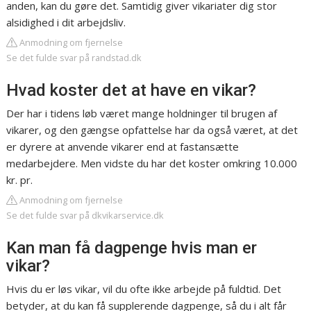
anden, kan du gøre det. Samtidig giver vikariater dig stor
alsidighed i dit arbejdsliv.
Anmodning om fjernelse
Se det fulde svar på randstad.dk
Hvad koster det at have en vikar?
Der har i tidens løb været mange holdninger til brugen af
vikarer, og den gængse opfattelse har da også været, at det
er dyrere at anvende vikarer end at fastansætte
medarbejdere. Men vidste du har det koster omkring 10.000
kr. pr.
Anmodning om fjernelse
Se det fulde svar på dkvikarservice.dk
Kan man få dagpenge hvis man er
vikar?
Hvis du er løs vikar, vil du ofte ikke arbejde på fuldtid. Det
betyder, at du kan få supplerende dagpenge, så du i alt får