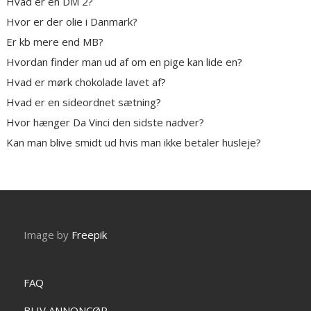
Hvad er en DM 2?
Hvor er der olie i Danmark?
Er kb mere end MB?
Hvordan finder man ud af om en pige kan lide en?
Hvad er mørk chokolade lavet af?
Hvad er en sideordnet sætning?
Hvor hænger Da Vinci den sidste nadver?
Kan man blive smidt ud hvis man ikke betaler husleje?
Image by
Freepik
FAQ
BLIV ANNONCØR