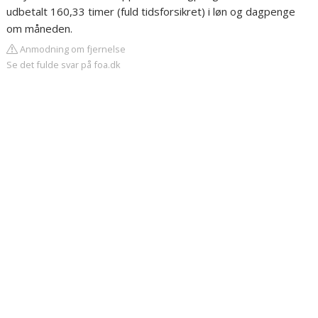
udbetalt 160,33 timer (fuld tidsforsikret) i løn og dagpenge
om måneden.
Anmodning om fjernelse
Se det fulde svar på foa.dk