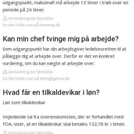
udgangspunkt, maksimalt må arbejde 13 timer i træk over en
periode på 24 timer.
Anmodning om fjernelse
Se det fulde svar på timemap.dk
Kan min chef tvinge mig på arbejde?
Som udgangspunkt har din arbejdsgiver ledelsesretten til at
pålægge dig at arbejde over. Derfor er det en konkret
vurdering, om du kan nægte at arbejde over.
Anmodning om fjernelse
Se det fulde svar på detfagligehus.dk
Hvad får en tilkaldevikar i løn?
Løn som tilkaldevikar
Vejledende tal fra overenskomsten, der er forhandlet med
FOA, viser, at en tilkaldevikar skal betales 132,78 kr. i timen.
Anmodning om fjernelse