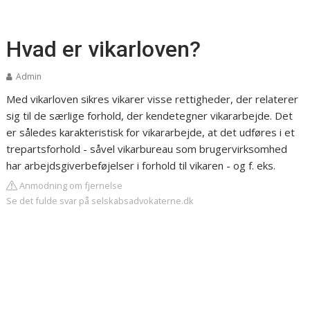
Hvad er vikarloven?
Admin
Med vikarloven sikres vikarer visse rettigheder, der relaterer
sig til de særlige forhold, der kendetegner vikararbejde. Det
er således karakteristisk for vikararbejde, at det udføres i et
trepartsforhold - såvel vikarbureau som brugervirksomhed
har arbejdsgiverbeføjelser i forhold til vikaren - og f. eks.
Anmodning om fjernelse
Se det fulde svar på selskabsadvokaterne.dk