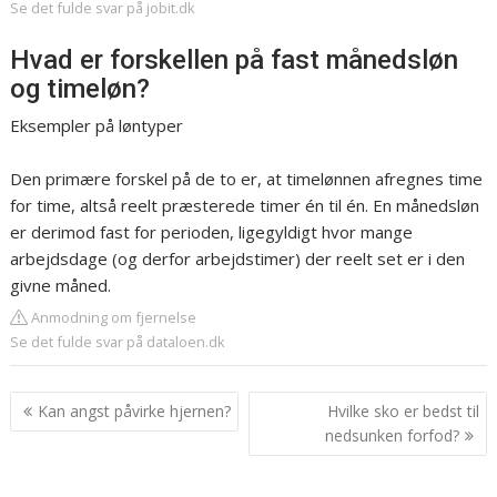
Se det fulde svar på jobit.dk
Hvad er forskellen på fast månedsløn
og timeløn?
Eksempler på løntyper
Den primære forskel på de to er, at timelønnen afregnes time
for time, altså reelt præsterede timer én til én. En månedsløn
er derimod fast for perioden, ligegyldigt hvor mange
arbejdsdage (og derfor arbejdstimer) der reelt set er i den
givne måned.
Anmodning om fjernelse
Se det fulde svar på dataloen.dk
Indlægsnavigation
Kan angst påvirke hjernen?
Hvilke sko er bedst til
nedsunken forfod?