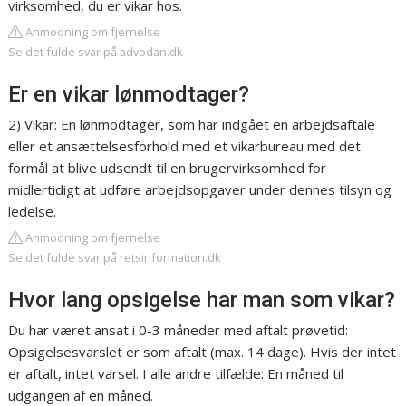
virksomhed, du er vikar hos.
Anmodning om fjernelse
Se det fulde svar på advodan.dk
Er en vikar lønmodtager?
2) Vikar: En lønmodtager, som har indgået en arbejdsaftale
eller et ansættelsesforhold med et vikarbureau med det
formål at blive udsendt til en brugervirksomhed for
midlertidigt at udføre arbejdsopgaver under dennes tilsyn og
ledelse.
Anmodning om fjernelse
Se det fulde svar på retsinformation.dk
Hvor lang opsigelse har man som vikar?
Du har været ansat i 0-3 måneder med aftalt prøvetid:
Opsigelsesvarslet er som aftalt (max. 14 dage). Hvis der intet
er aftalt, intet varsel. I alle andre tilfælde: En måned til
udgangen af en måned.