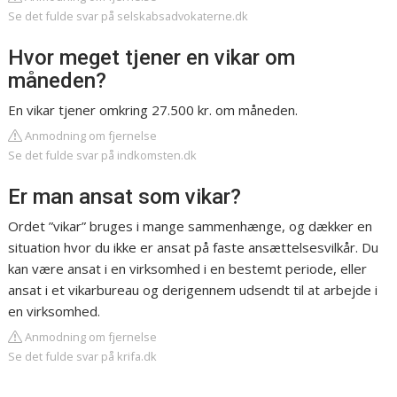
Se det fulde svar på selskabsadvokaterne.dk
Hvor meget tjener en vikar om
måneden?
En vikar tjener omkring 27.500 kr. om måneden.
Anmodning om fjernelse
Se det fulde svar på indkomsten.dk
Er man ansat som vikar?
Ordet ”vikar” bruges i mange sammenhænge, og dækker en
situation hvor du ikke er ansat på faste ansættelsesvilkår. Du
kan være ansat i en virksomhed i en bestemt periode, eller
ansat i et vikarbureau og derigennem udsendt til at arbejde i
en virksomhed.
Anmodning om fjernelse
Se det fulde svar på krifa.dk