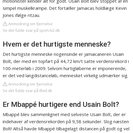
motionister kender alt for godt. Usain Bolt blev stoppet af en
simpel muskelkrampe. Det fortæller Jamaicas holdlæge Kevin
Jones ifølge ritzau.
Anmodning om fjernelse
Se det fulde svar på sport.tv2.dk
Hvem er det hurtigste menneske?
Det hurtigste menneske nogensinde er jamaicaneren Usain
Bolt, der med en topfart på 44,72 km/t satte verdensrekord i
100-meterløb i 2009. Selvom hurtigløberne er imponerende,
er det ved langdistanceløb, mennesket virkelig udmærker sig.
Anmodning om fjernelse
Se det fulde svar på illvid.dk
Er Mbappé hurtigere end Usain Bolt?
Mbappé blev sammenlignet med selveste Usain Bolt, der er
indehaver af verdensrekorden på 9,58 sekunder. Slog næsten
Bolt! Altså havde Mbappé tilbagelagt distancen på godt og vel