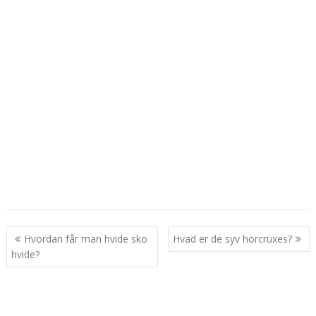
Indlægsnavigation
Hvordan får man hvide sko
Hvad er de syv horcruxes?
hvide?