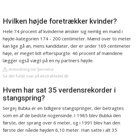
Hvilken højde foretrækker kvinder?
Hele 74 procent af kvinderne ønsker sig nemlig en mand i
højde-kategorien 174 - 200 centimeter. Mænd over to meter
kan lige gå an, mens kandidater, der er under 169 centimeter
høje, er meget lidt efterspurgte. 46 procent af mændene
lægger også vægt på en ny partners højde.
Anmodning om fjernelse
Se det fulde svar på ekstrabladet.dk
Hvem har sat 35 verdensrekorder i
stangspring?
Sergej Bubka er en tidligere stangspringer, der betragtes
som en af de bedste nogensinde. I 1985 blev Bubka den
første, der sprang over 6 meter, og i 1991 blev han den
første der nåede højden 6,10 meter. Han satte i alt 35