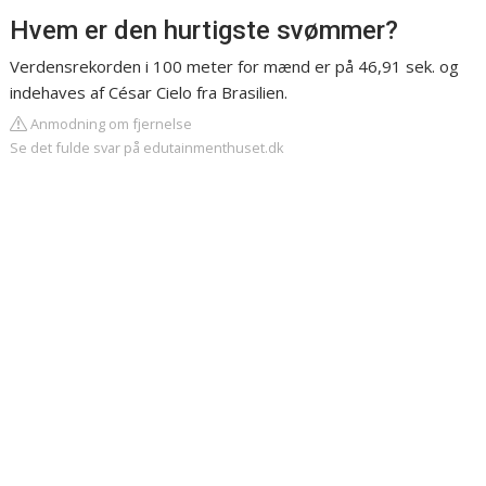
Hvem er den hurtigste svømmer?
Verdensrekorden i 100 meter for mænd er på 46,91 sek. og
indehaves af César Cielo fra Brasilien.
Anmodning om fjernelse
Se det fulde svar på edutainmenthuset.dk