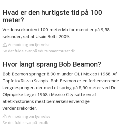
Hvad er den hurtigste tid på 100
meter?
Verdensrekorden i 100-meterløb for mænd er på 9,58
sekunder, sat af Usain Bolt i 2009.
Anmodning om fjernelse
Se det fulde svar på edutainmenthuset.dk
Hvor langt sprang Bob Beamon?
Bob Beamon springer 8,90 m under OL i Mexico i 1968. Af
Topfoto/Ritzau Scanpix. Bob Beamon er en forhenværende
længdespringer, der med et spring på 8,90 meter ved De
Olympiske Lege i 1968 i Mexico City satte en af
atletikhistoriens mest bemærkelsesværdige
verdensrekorder.
Anmodning om fjernelse
Se det fulde svar på lex.dk