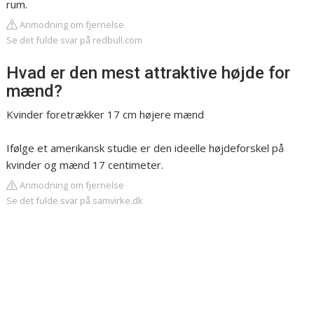
rum.
Anmodning om fjernelse
Se det fulde svar på redbull.com
Hvad er den mest attraktive højde for
mænd?
Kvinder foretrækker 17 cm højere mænd
Ifølge et amerikansk studie er den ideelle højdeforskel på
kvinder og mænd 17 centimeter.
Anmodning om fjernelse
Se det fulde svar på samvirke.dk