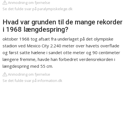
Anmodning om fjernelse
Se det fulde svar på paralympiskelege.dk
Hvad var grunden til de mange rekorder
i 1968 længdespring?
oktober 1968 tog afsæt fra underlaget på det olympiske
stadion ved Mexico City 2.240 meter over havets overflade
og først satte hælene i sandet otte meter og 90 centimeter
længere fremme, havde han forbedret verdensrekorden i
længdespring med 55 cm.
Anmodning om fjernelse
Se det fulde svar på information.dk