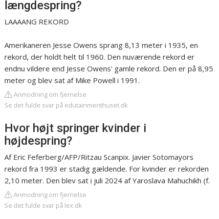
længdespring?
LAAAANG REKORD
Amerikaneren Jesse Owens sprang 8,13 meter i 1935, en
rekord, der holdt helt til 1960. Den nuværende rekord er
endnu vildere end Jesse Owens' gamle rekord. Den er på 8,95
meter og blev sat af Mike Powell i 1991.
Anmodning om fjernelse
Se det fulde svar på edutainmenthuset.dk
Hvor højt springer kvinder i
højdespring?
Af Eric Feferberg/AFP/Ritzau Scanpix. Javier Sotomayors
rekord fra 1993 er stadig gældende. For kvinder er rekorden
2,10 meter. Den blev sat i juli 2024 af Yaroslava Mahuchikh (f.
Anmodning om fjernelse
Se det fulde svar på lex.dk