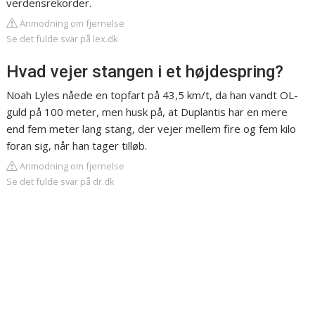
verdensrekorder.
Anmodning om fjernelse
Se det fulde svar på lex.dk
Hvad vejer stangen i et højdespring?
Noah Lyles nåede en topfart på 43,5 km/t, da han vandt OL-
guld på 100 meter, men husk på, at Duplantis har en mere
end fem meter lang stang, der vejer mellem fire og fem kilo
foran sig, når han tager tilløb.
Anmodning om fjernelse
Se det fulde svar på dr.dk