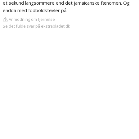
et sekund langsommere end det jamaicanske fænomen. Og
endda med fodboldstøvler på.
Anmodning om fjernelse
Se det fulde svar på ekstrabladet.dk