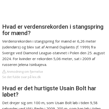
Hvad er verdensrekorden i stangspring
for mænd?
Verdensrekorden i stangspring for mænd er 6,26 meter
(udendørs) og blev sat af Armand Duplantis (f. 1999) fra
Sverige ved Diamond League-stævnet i Polen den 25. august
2024. For kvinder er rekorden 5,06 meter, sat i 2009 af
russeren Jelena Isinbajeva.
Anmodning om fjernelse
Se det fulde svar på lex.dk
Hvad er det hurtigste Usain Bolt har
løbet?
Det drejer sig om: 100 m, som Usain Bolt løb i tiden 9,58
sekunder ved VM i Berlin i 2009. 200 m, som han løb i tiden