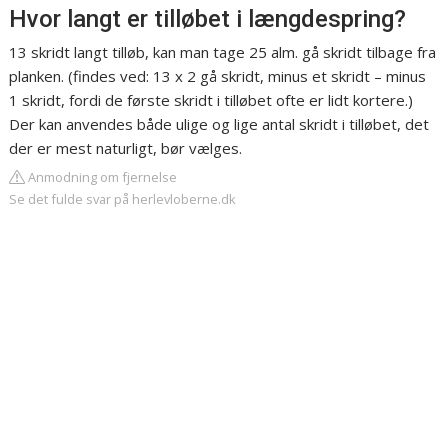
Hvor langt er tilløbet i længdespring?
13 skridt langt tilløb, kan man tage 25 alm. gå skridt tilbage fra
planken. (findes ved: 13 x 2 gå skridt, minus et skridt – minus
1 skridt, fordi de første skridt i tilløbet ofte er lidt kortere.)
Der kan anvendes både ulige og lige antal skridt i tilløbet, det
der er mest naturligt, bør vælges.
Anmodning om fjernelse
Se det fulde svar på herlevloberne.dk