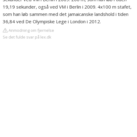
19,19 sekunder, også ved VM i Berlin i 2009. 4x100 m stafet,
som han løb sammen med det jamaicanske landshold i tiden
36,84 ved De Olympiske Lege i London i 2012.
Anmodning om fjernelse
Se det fulde svar på lex.dk