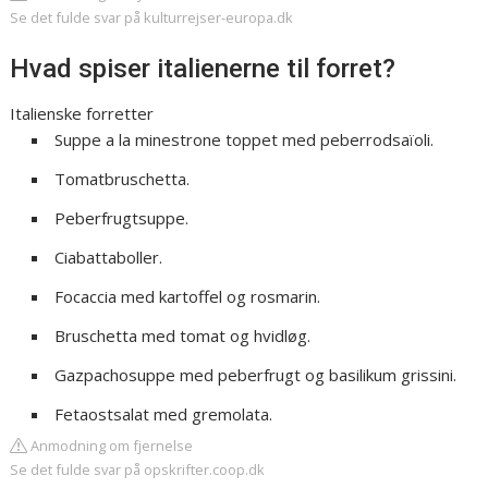
Se det fulde svar på kulturrejser-europa.dk
Hvad spiser italienerne til forret?
Italienske forretter
Suppe a la minestrone toppet med peberrodsaïoli.
Tomatbruschetta.
Peberfrugtsuppe.
Ciabattaboller.
Focaccia med kartoffel og rosmarin.
Bruschetta med tomat og hvidløg.
Gazpachosuppe med peberfrugt og basilikum grissini.
Fetaostsalat med gremolata.
Anmodning om fjernelse
Se det fulde svar på opskrifter.coop.dk