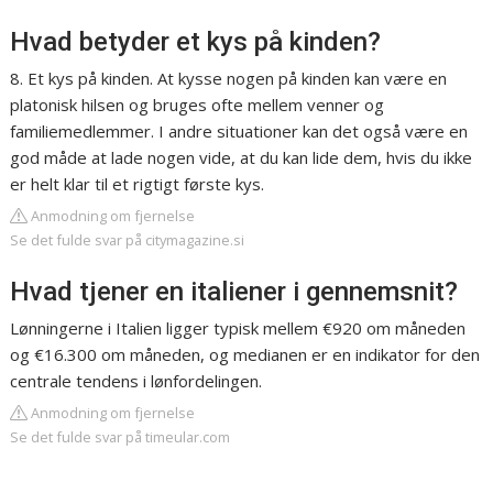
Hvad betyder et kys på kinden?
8. Et kys på kinden. At kysse nogen på kinden kan være en
platonisk hilsen og bruges ofte mellem venner og
familiemedlemmer. I andre situationer kan det også være en
god måde at lade nogen vide, at du kan lide dem, hvis du ikke
er helt klar til et rigtigt første kys.
Anmodning om fjernelse
Se det fulde svar på citymagazine.si
Hvad tjener en italiener i gennemsnit?
Lønningerne i Italien ligger typisk mellem €920 om måneden
og €16.300 om måneden, og medianen er en indikator for den
centrale tendens i lønfordelingen.
Anmodning om fjernelse
Se det fulde svar på timeular.com