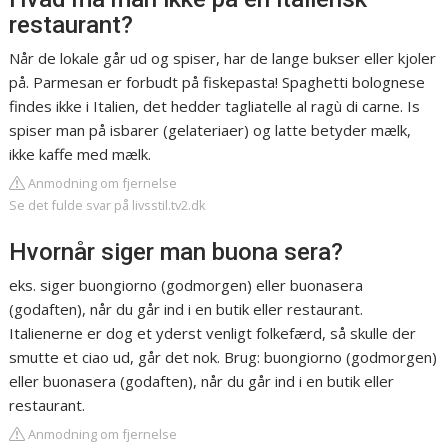
restaurant?
Når de lokale går ud og spiser, har de lange bukser eller kjoler
på. Parmesan er forbudt på fiskepasta! Spaghetti bolognese
findes ikke i Italien, det hedder tagliatelle al ragù di carne. Is
spiser man på isbarer (gelateriaer) og latte betyder mælk,
ikke kaffe med mælk.
Anmodning om fjernelse
Se det fulde svar på livsstil.tv2.dk
Hvornår siger man buona sera?
eks. siger buongiorno (godmorgen) eller buonasera
(godaften), når du går ind i en butik eller restaurant.
Italienerne er dog et yderst venligt folkefærd, så skulle der
smutte et ciao ud, går det nok. Brug: buongiorno (godmorgen)
eller buonasera (godaften), når du går ind i en butik eller
restaurant.
Anmodning om fjernelse