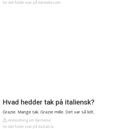
Se det fulde svar på danitalia.com
Hvad hedder tak på italiensk?
Grazie. Mange tak. Grazie mille. Det var så lidt.
Anmodning om fjernelse
Se det fulde svar på da.bab.la