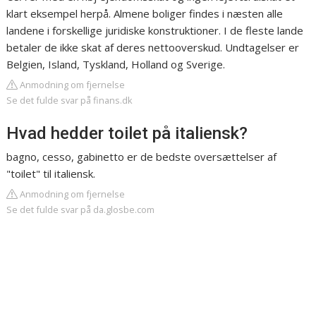
klart eksempel herpå. Almene boliger findes i næsten alle
landene i forskellige juridiske konstruktioner. I de fleste lande
betaler de ikke skat af deres nettooverskud. Undtagelser er
Belgien, Island, Tyskland, Holland og Sverige.
Anmodning om fjernelse
Se det fulde svar på finans.dk
Hvad hedder toilet på italiensk?
bagno, cesso, gabinetto er de bedste oversættelser af
"toilet" til italiensk.
Anmodning om fjernelse
Se det fulde svar på da.glosbe.com