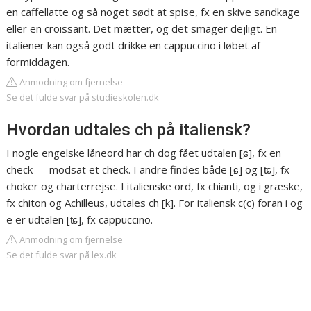
en caffellatte og så noget sødt at spise, fx en skive sandkage
eller en croissant. Det mætter, og det smager dejligt. En
italiener kan også godt drikke en cappuccino i løbet af
formiddagen.
Anmodning om fjernelse
Se det fulde svar på studieskolen.dk
Hvordan udtales ch på italiensk?
I nogle engelske låneord har ch dog fået udtalen [ɕ], fx en
check — modsat et check. I andre findes både [ɕ] og [ʨ], fx
choker og charterrejse. I italienske ord, fx chianti, og i græske,
fx chiton og Achilleus, udtales ch [k]. For italiensk c(c) foran i og
e er udtalen [ʨ], fx cappuccino.
Anmodning om fjernelse
Se det fulde svar på lex.dk