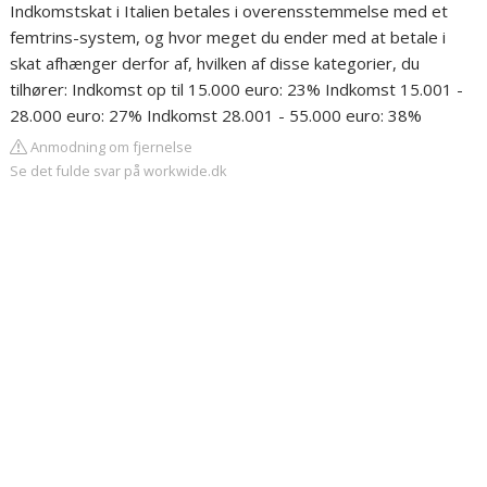
Indkomstskat i Italien betales i overensstemmelse med et
femtrins-system, og hvor meget du ender med at betale i
skat afhænger derfor af, hvilken af disse kategorier, du
tilhører: Indkomst op til 15.000 euro: 23% Indkomst 15.001 -
28.000 euro: 27% Indkomst 28.001 - 55.000 euro: 38%
Anmodning om fjernelse
Se det fulde svar på workwide.dk