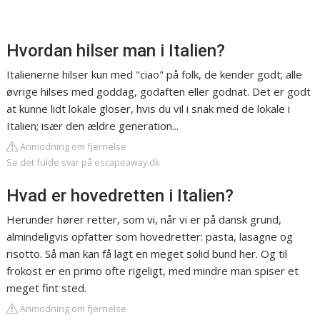
Hvordan hilser man i Italien?
Italienerne hilser kun med "ciao" på folk, de kender godt; alle
øvrige hilses med goddag, godaften eller godnat. Det er godt
at kunne lidt lokale gloser, hvis du vil i snak med de lokale i
Italien; især den ældre generation...
Anmodning om fjernelse
Se det fulde svar på escapeaway.dk
Hvad er hovedretten i Italien?
Herunder hører retter, som vi, når vi er på dansk grund,
almindeligvis opfatter som hovedretter: pasta, lasagne og
risotto. Så man kan få lagt en meget solid bund her. Og til
frokost er en primo ofte rigeligt, med mindre man spiser et
meget fint sted.
Anmodning om fjernelse