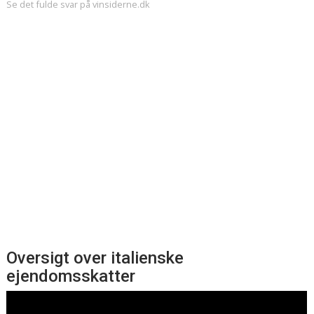
Se det fulde svar på vinsiderne.dk
Oversigt over italienske
ejendomsskatter