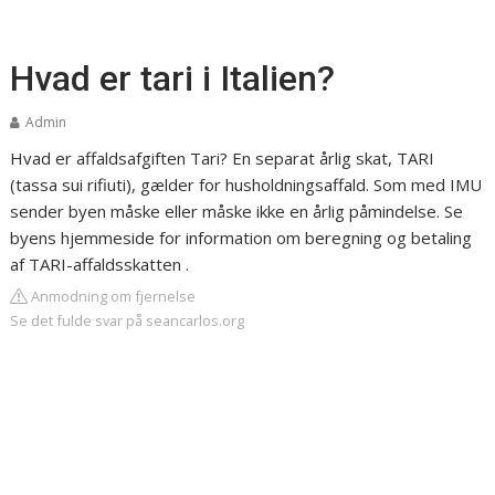
Hvad er tari i Italien?
Admin
Hvad er affaldsafgiften Tari? En separat årlig skat, TARI
(tassa sui rifiuti), gælder for husholdningsaffald. Som med IMU
sender byen måske eller måske ikke en årlig påmindelse. Se
byens hjemmeside for information om beregning og betaling
af TARI-affaldsskatten .
Anmodning om fjernelse
Se det fulde svar på seancarlos.org