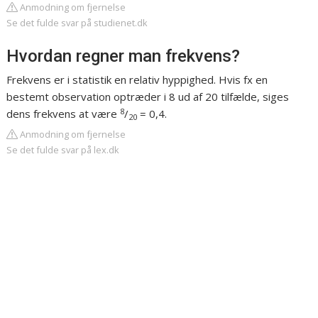
Anmodning om fjernelse
Se det fulde svar på studienet.dk
Hvordan regner man frekvens?
Frekvens er i statistik en relativ hyppighed. Hvis fx en
bestemt observation optræder i 8 ud af 20 tilfælde, siges
8
dens frekvens at være
/
= 0,4.
20
Anmodning om fjernelse
Se det fulde svar på lex.dk