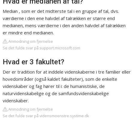
Hvad er medianen af tal?
Median , som er det midterste tal i en gruppe af tal, dvs.
værdierne i den ene halvdel af talrækken er større end
medianen, mens værdierne i den anden halvdel af talrækken
er mindre end medianen.
Anmodning om fjernelse
Se det fulde svar på support.microsoft.com
Hvad er 3 fakultet?
Der er tradition for at inddele videnskaberne i tre familier eller
hovedområder (også kaldet fakulteter), som de enkelte
videnskaber og fag hører til i: de humanistiske, de
naturvidenskabelige og de samfundsvidenskabelige
videnskaber.
Anmodning om fjernelse
Se det fulde svar på vidensmoenstre.systime.dk