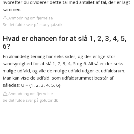
hvorefter du dividerer dette tal med antallet af tal, der er lagt
sammen.
Anmodning om fjernelse
Se det fulde svar på studyquiz.dk
Hvad er chancen for at slå 1, 2, 3, 4, 5,
6?
En almindelig terning har seks sider, og der er lige stor
sandsynlighed for at slå 1, 2, 3, 4, 5 og 6. Altså er der seks
mulige udfald, og alle de mulige udfald udgør et udfaldsrum.
Man kan vise de udfald, som udfaldsrummet består af,
således: U = {1, 2, 3, 4, 5, 6}
Anmodning om fjernelse
Se det fulde svar på gotutor.dk