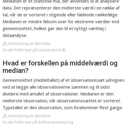
Medianen er et statistisk mål, der anvendes til at analysere
data. Det repræsenterer den midterste værdi i en række af
tal, når de er sorteret i stigende eller faldende rækkefølge.
Medianen er mindre følsom over for ekstreme værdier end
gennemsnittet, hvilket gør den til et nyttigt værktøj i
dataanalyse.
Anmodning om fjernelse
Se det fulde svar på soupanatural.dk
Hvad er forskellen på middelværdi og
median?
Gennemsnittet (middeltallet) af et observationssæt udregnes
ved at lægge alle observationerne sammen og til sidst
dividere med antallet af observationer. Medianen er den
midterste observation, når observationssættet er sorteret.
Typetallet er den observation, som forekommer flest gange.
Anmodning om fjernelse
Se det fulde svar på da.khanacademy.org