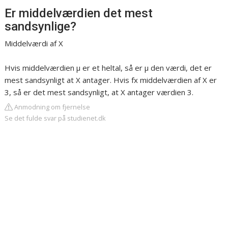
Er middelværdien det mest
sandsynlige?
Middelværdi af X
Hvis middelværdien μ er et heltal, så er μ den værdi, det er
mest sandsynligt at X antager. Hvis fx middelværdien af X er
3, så er det mest sandsynligt, at X antager værdien 3.
Anmodning om fjernelse
Se det fulde svar på studienet.dk