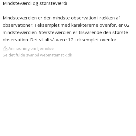
Mindsteværdi og størsteværdi
Mindsteværdien er den mindste observation i rækken af
observationer. I eksemplet med karaktererne ovenfor, er 02
mindsteværdien. Størsteværdien er tilsvarende den største
observation. Det vil altså være 12 i eksemplet ovenfor.
Anmodning om fjernelse
Se det fulde svar på webmatematik.dk