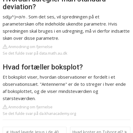
deviation?
sd(μ^)=σ/n . Som det ses, vil spredningen på et
parameterskøn ofte indeholde ukendte parametre. Hvis
spredningen skal bruges i en udregning, må vi derfor indsætte
skøn over disse parametre.
Anmodning om fjernelse
Se det fulde svar på data.math.au.dk
Hvad fortæller boksplot?
Et boksplot viser, hvordan observationer er fordelt i et
observationssæt. "Antennerne" er de to streger i hver ende
af boksplottet, og de viser mindsteværdien og
størsteværdien.
Anmodning om fjernelse
Se det fulde svar på da.khanacademy.org
Indlægsnavigation
Hvad lavede Jesus i de 40
Hvad koster en Tuborg øl?