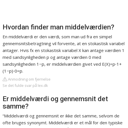
Hvordan finder man middelværdien?
En middelværdi er den værdi, som man ud fra en simpel
gennemsnitsbetragtning vil forvente, at en stokastisk variabel
antager. Hvis fx en stokastisk variabel X kan antage værdien 1
med sandsynligheden p og antage værdien 0 med
sandsynligheden 1−p, er middelværdien givet ved E(X)=p⋅1+
(1−p)⋅0=p.
Anmodning om fjernelse
Se det fulde svar på lex.dk
Er middelværdi og gennemsnit det
samme?
“Middelværdi og gennemsnit er ikke det samme, selvom de
ofte bruges synonymt. Middelværdi er et mål for den typiske