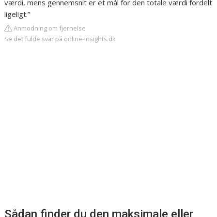
værdi, mens gennemsnit er et mål for den totale værdi fordelt
ligeligt.”
Anmodning om fjernelse
Se det fulde svar på online-insights.dk
Sådan finder du den maksimale eller