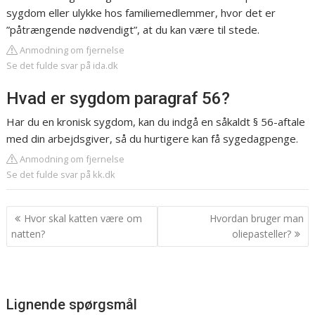
sygdom eller ulykke hos familiemedlemmer, hvor det er
”påtrængende nødvendigt”, at du kan være til stede.
Anmodning om fjernelse
Se det fulde svar på ida.dk
Hvad er sygdom paragraf 56?
Har du en kronisk sygdom, kan du indgå en såkaldt § 56-aftale
med din arbejdsgiver, så du hurtigere kan få sygedagpenge.
Anmodning om fjernelse
Se det fulde svar på kk.dk
Indlægsnavigation
Hvor skal katten være om
Hvordan bruger man
natten?
oliepasteller?
Lignende spørgsmål