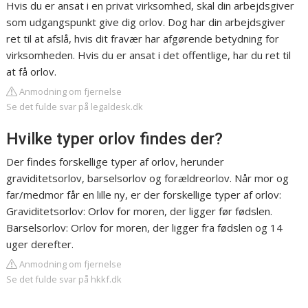
Hvis du er ansat i en privat virksomhed, skal din arbejdsgiver
som udgangspunkt give dig orlov. Dog har din arbejdsgiver
ret til at afslå, hvis dit fravær har afgørende betydning for
virksomheden. Hvis du er ansat i det offentlige, har du ret til
at få orlov.
Anmodning om fjernelse
Se det fulde svar på legaldesk.dk
Hvilke typer orlov findes der?
Der findes forskellige typer af orlov, herunder
graviditetsorlov, barselsorlov og forældreorlov. Når mor og
far/medmor får en lille ny, er der forskellige typer af orlov:
Graviditetsorlov: Orlov for moren, der ligger før fødslen.
Barselsorlov: Orlov for moren, der ligger fra fødslen og 14
uger derefter.
Anmodning om fjernelse
Se det fulde svar på hkkf.dk