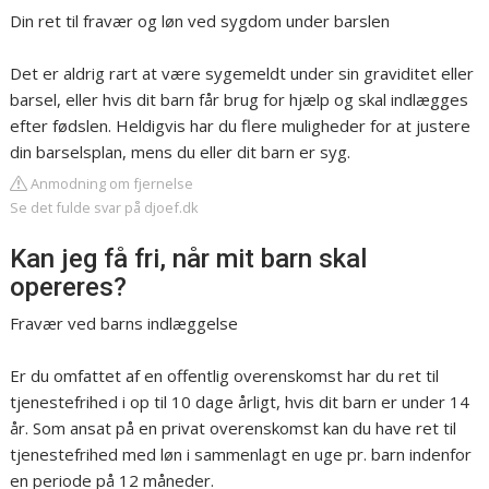
Din ret til fravær og løn ved sygdom under barslen
Det er aldrig rart at være sygemeldt under sin graviditet eller
barsel, eller hvis dit barn får brug for hjælp og skal indlægges
efter fødslen. Heldigvis har du flere muligheder for at justere
din barselsplan, mens du eller dit barn er syg.
Anmodning om fjernelse
Se det fulde svar på djoef.dk
Kan jeg få fri, når mit barn skal
opereres?
Fravær ved barns indlæggelse
Er du omfattet af en offentlig overenskomst har du ret til
tjenestefrihed i op til 10 dage årligt, hvis dit barn er under 14
år. Som ansat på en privat overenskomst kan du have ret til
tjenestefrihed med løn i sammenlagt en uge pr. barn indenfor
en periode på 12 måneder.