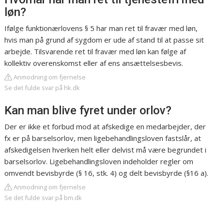
løn?
Ifølge funktionærlovens § 5 har man ret til fravær med løn,
hvis man på grund af sygdom er ude af stand til at passe sit
arbejde. Tilsvarende ret til fravær med løn kan følge af
kollektiv overenskomst eller af ens ansættelsesbevis.
Anmodning om fjernelse
Se det fulde svar på hk.dk
Kan man blive fyret under orlov?
Der er ikke et forbud mod at afskedige en medarbejder, der
fx er på barselsorlov, men ligebehandlingsloven fastslår, at
afskedigelsen hverken helt eller delvist må være begrundet i
barselsorlov. Ligebehandlingsloven indeholder regler om
omvendt bevisbyrde (§ 16, stk. 4) og delt bevisbyrde (§16 a).
Anmodning om fjernelse
Se det fulde svar på bm.dk