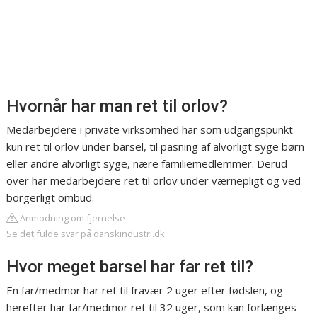
Hvornår har man ret til orlov?
Medarbejdere i private virksomhed har som udgangspunkt
kun ret til orlov under barsel, til pasning af alvorligt syge børn
eller andre alvorligt syge, nære familiemedlemmer. Derud
over har medarbejdere ret til orlov under værnepligt og ved
borgerligt ombud.
Anmodning om fjernelse
Se det fulde svar på danskindustri.dk
Hvor meget barsel har far ret til?
En far/medmor har ret til fravær 2 uger efter fødslen, og
herefter har far/medmor ret til 32 uger, som kan forlænges