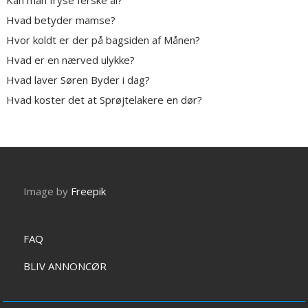
Kan man fryse ferske ål?
Hvad betyder mamse?
Hvor koldt er der på bagsiden af Månen?
Hvad er en nærved ulykke?
Hvad laver Søren Byder i dag?
Hvad koster det at Sprøjtelakere en dør?
Image by
Freepik
FAQ
BLIV ANNONCØR