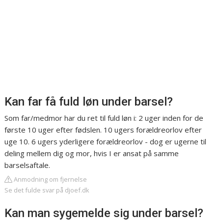
Kan far få fuld løn under barsel?
Som far/medmor har du ret til fuld løn i: 2 uger inden for de
første 10 uger efter fødslen. 10 ugers forældreorlov efter
uge 10. 6 ugers yderligere forældreorlov - dog er ugerne til
deling mellem dig og mor, hvis I er ansat på samme
barselsaftale.
Anmodning om fjernelse
Se det fulde svar på djoef.dk
Kan man sygemelde sig under barsel?