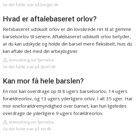
Se det fulde svar på borger.dk
Hvad er aftalebaseret orlov?
Retsbaseret udskudt orlov er din lovsikrede ret til at gemme
barselsorlov til senere. Aftalebaseret udskudt orlov betyder,
at du kan udskyde og holde din barsel mere fleksibelt, hvis du
kan aftale det med din arbejdsgiver.
Anmodning om fjernelse
Se det fulde svar på djoef.dk
Kan mor få hele barslen?
En mor kan overdrage op til 8 ugers barselsorlov, 14 ugers
forældreorlov, og 13 ugers yderligere orlov. I alt 35 uger. Har
mor eneforældremyndighed over barnet, kan hun ligeledes
overdrage de yderligere 9 ugers forældreorlov.
Anmodning om fjernelse
Se det fulde svar på ast.dk