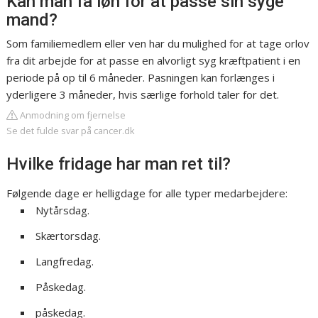
Kan man få løn for at passe sin syge
mand?
Som familiemedlem eller ven har du mulighed for at tage orlov
fra dit arbejde for at passe en alvorligt syg kræftpatient i en
periode på op til 6 måneder. Pasningen kan forlænges i
yderligere 3 måneder, hvis særlige forhold taler for det.
Anmodning om fjernelse
Se det fulde svar på cancer.dk
Hvilke fridage har man ret til?
Følgende dage er helligdage for alle typer medarbejdere:
Nytårsdag.
Skærtorsdag.
Langfredag.
Påskedag.
påskedag.