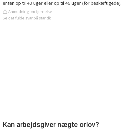
enten op til 40 uger eller op til 46 uger (for beskæftigede).
Anmodning om fjernelse
Se det fulde svar på star.dk
Kan arbejdsgiver nægte orlov?