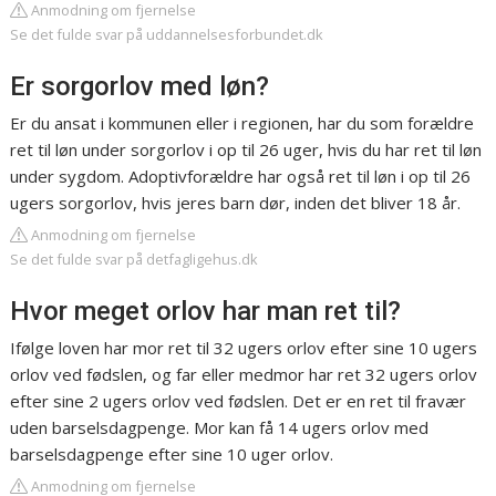
Anmodning om fjernelse
Se det fulde svar på uddannelsesforbundet.dk
Er sorgorlov med løn?
Er du ansat i kommunen eller i regionen, har du som forældre
ret til løn under sorgorlov i op til 26 uger, hvis du har ret til løn
under sygdom. Adoptivforældre har også ret til løn i op til 26
ugers sorgorlov, hvis jeres barn dør, inden det bliver 18 år.
Anmodning om fjernelse
Se det fulde svar på detfagligehus.dk
Hvor meget orlov har man ret til?
Ifølge loven har mor ret til 32 ugers orlov efter sine 10 ugers
orlov ved fødslen, og far eller medmor har ret 32 ugers orlov
efter sine 2 ugers orlov ved fødslen. Det er en ret til fravær
uden barselsdagpenge. Mor kan få 14 ugers orlov med
barselsdagpenge efter sine 10 uger orlov.
Anmodning om fjernelse