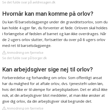
Se det fulde svar på aeldresagen.dk
Hvornår kan man komme på orlov?
Du kan få barselsdagpenge under din graviditetsorlov, som du
kan holde 4 uger før, du forventer at føde. Orloven skal holdes
i forlængelse af fødslen af barnet og kan ikke overdrages. Når
de 2 ugers orlov slutter, fortsætter du over på 8 ugers orlov
med ret til barselsdagpenge.
Anmodning om fjernelse
Se det fulde svar på borger.dk
Kan arbejdsgiver sige nej til orlov?
Forberedelse og forhandling om orlov. Som offentligt ansat
har du mulighed for at aftale orlov, dvs. tjenestefri uden løn,
hvis det ikke er til ulempe for arbejdspladsen. Det er altså ikke
nok, at din arbejdsgiver blot meddeler, at man ikke ønsker at
give dig orlov, da din arbejdsgiver skal begrunde det.
Anmodning om fjernelse