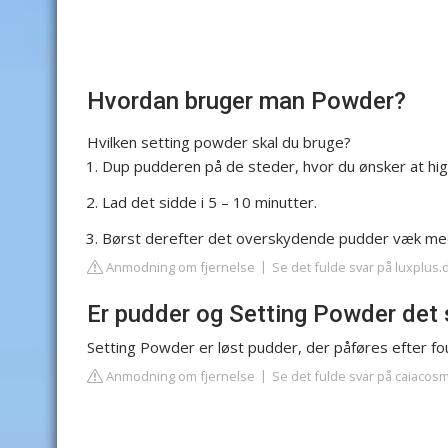
Hvordan bruger man Powder?
Hvilken setting powder skal du bruge?
Dup pudderen på de steder, hvor du ønsker at high
Lad det sidde i 5 – 10 minutter.
Børst derefter det overskydende pudder væk med
Anmodning om fjernelse
Se det fulde svar på luxplus.
Er pudder og Setting Powder de
Setting Powder er løst pudder, der påføres efter fo
Anmodning om fjernelse
Se det fulde svar på caiacosm