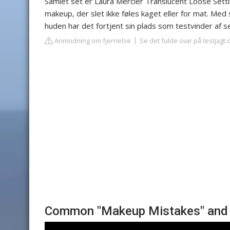
Samlet set er Laura Mercier Translucent Loose Settin
makeup, der slet ikke føles kaget eller for mat. Med
huden har det fortjent sin plads som testvinder af s
Anmodning om fjernelse
Se det fulde svar på testjagt.
Common "Makeup Mistakes" and 