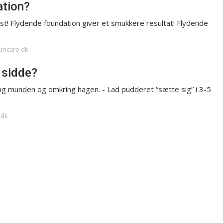
ation?
st! Flydende foundation giver et smukkere resultat! Flydende
kincare.dk
 sidde?
ng munden og omkring hagen. - Lad pudderet “sætte sig” i 3-5
.dk