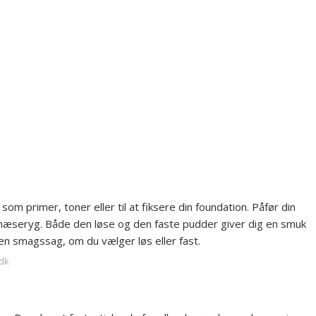
om primer, toner eller til at fiksere din foundation. Påfør din
 næseryg. Både den løse og den faste pudder giver dig en smuk
en smagssag, om du vælger løs eller fast.
.dk