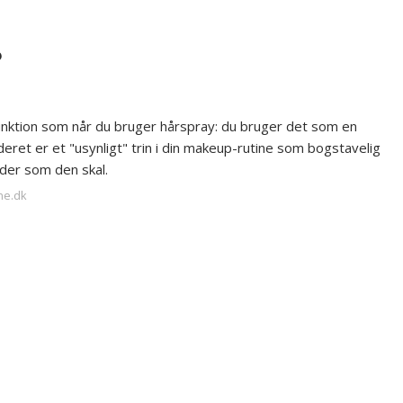
?
unktion som når du bruger hårspray: du bruger det som en
dderet er et "usynligt" trin i din makeup-rutine som bogstavelig
der som den skal.
ne.dk