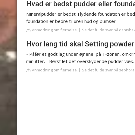
Hvad er bedst pudder eller found
Mineralpudder er bedst! Flydende foundation er bed
foundation er bedre til uren hud og bumser!
Anmodning om fjernelse
Se det fulde svar på danishs
Hvor lang tid skal Setting powder
- Påfør et godt lag under øjnene, på T-zonen, omkri
minutter. - Børst let det overskydende pudder væk.
Anmodning om fjernelse
Se det fulde svar på sephora