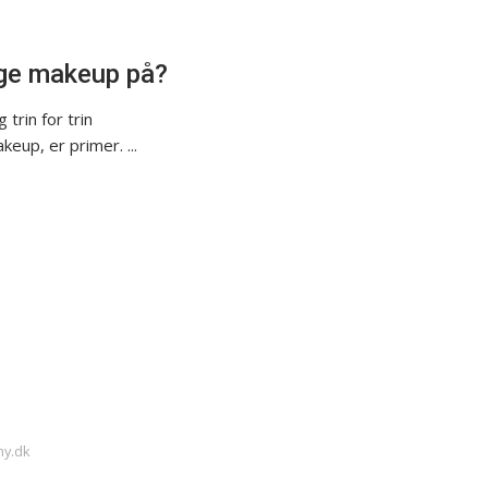
gge makeup på?
trin for trin
eup, er primer. ...
my.dk