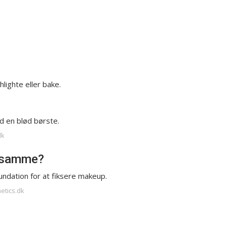
lighte eller bake.
 en blød børste.
dk
t samme?
undation for at fiksere makeup.
etics.dk