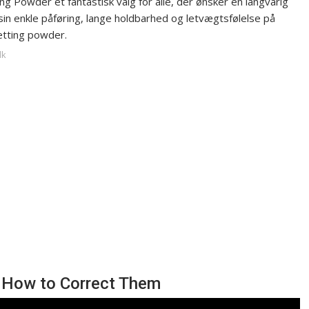
g Powder et fantastisk valg for alle, der ønsker en langvarig
 sin enkle påføring, lange holdbarhed og letvægtsfølelse på
etting powder.
dk
How to Correct Them