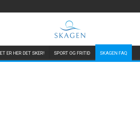
ET ER HER DET SKER!
SPORT OG FRITID
SKAGEN FAQ