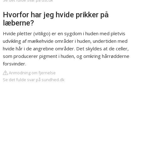
Se det fulde svar på dst.dk
Hvorfor har jeg hvide prikker på
læberne?
Hvide pletter (vitiligo) er en sygdom i huden med pletvis
udvikling af mælkehvide områder i huden, undertiden med
hvide hår i de angrebne områder. Det skyldes at de celler,
som producerer pigment i huden, og omkring hårrødderne
forsvinder.
Anmodning om fjernelse
Se det fulde svar på sundhed.dk