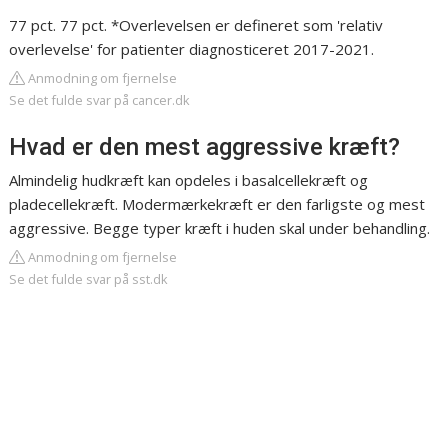
77 pct. 77 pct. *Overlevelsen er defineret som 'relativ
overlevelse' for patienter diagnosticeret 2017-2021.
Anmodning om fjernelse
Se det fulde svar på cancer.dk
Hvad er den mest aggressive kræft?
Almindelig hudkræft kan opdeles i basalcellekræft og
pladecellekræft. Modermærkekræft er den farligste og mest
aggressive. Begge typer kræft i huden skal under behandling.
Anmodning om fjernelse
Se det fulde svar på sst.dk