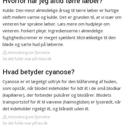
Hvorfor har jeg altid tørre læber?
Kulde: Den mest almindelige årsag til tørre læber er hurtige
skift mellem varme og kulde. Det er grunden til, at vi især om
vinteren har sprukne læber. Læs mere om hudpleje om
vinteren. Forkert pleje: Ingredienserne i almindelige
fugtighedscremer er meget sjældent tilstrækkelige til den
bløde og sarte hud på læberne.
Anmodning om fjernelse
Se det fulde svar på nivea.dk
Hvad betyder cyanose?
Cyanose er et lægeligt udtryk for den blåfarvning af huden,
som opstår, når blodet indeholder for lidt ilt i de små blodkar
(kapillærer), der forbinder pulsårer og blodårer. Blodets
transportstof for ilt til vævene (hæmoglobin) er lyserødt, når
det indeholder rigeligt ilt, og blårødt uden ilt.
Anmodning om fjernelse
Se det fulde svar på lex.dk