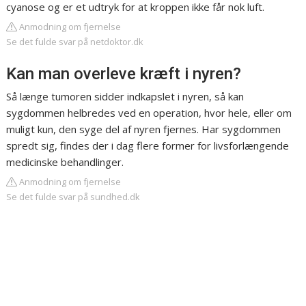
cyanose og er et udtryk for at kroppen ikke får nok luft.
Anmodning om fjernelse
Se det fulde svar på netdoktor.dk
Kan man overleve kræft i nyren?
Så længe tumoren sidder indkapslet i nyren, så kan
sygdommen helbredes ved en operation, hvor hele, eller om
muligt kun, den syge del af nyren fjernes. Har sygdommen
spredt sig, findes der i dag flere former for livsforlængende
medicinske behandlinger.
Anmodning om fjernelse
Se det fulde svar på sundhed.dk