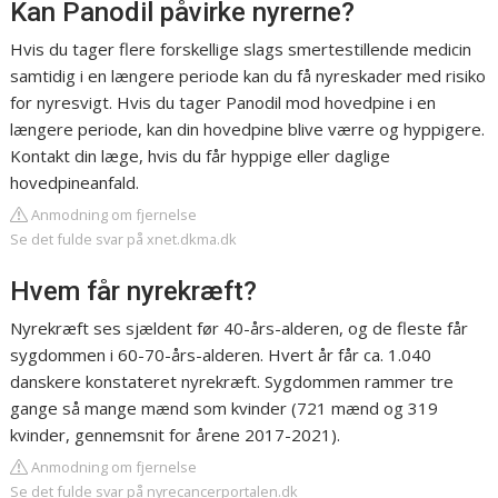
Kan Panodil påvirke nyrerne?
Hvis du tager flere forskellige slags smertestillende medicin
samtidig i en længere periode kan du få nyreskader med risiko
for nyresvigt. Hvis du tager Panodil mod hovedpine i en
længere periode, kan din hovedpine blive værre og hyppigere.
Kontakt din læge, hvis du får hyppige eller daglige
hovedpineanfald.
Anmodning om fjernelse
Se det fulde svar på xnet.dkma.dk
Hvem får nyrekræft?
Nyrekræft ses sjældent før 40-års-alderen, og de fleste får
sygdommen i 60-70-års-alderen. Hvert år får ca. 1.040
danskere konstateret nyrekræft. Sygdommen rammer tre
gange så mange mænd som kvinder (721 mænd og 319
kvinder, gennemsnit for årene 2017-2021).
Anmodning om fjernelse
Se det fulde svar på nyrecancerportalen.dk