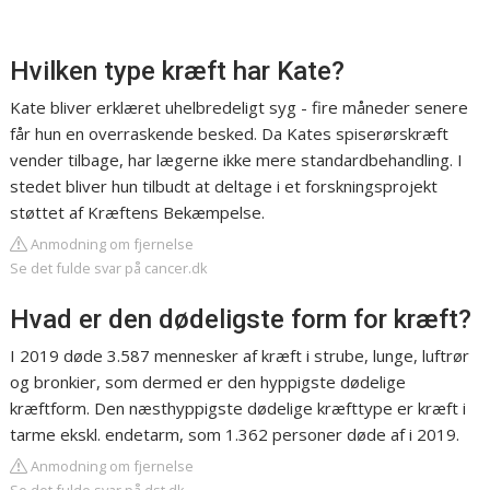
Hvilken type kræft har Kate?
Kate bliver erklæret uhelbredeligt syg - fire måneder senere
får hun en overraskende besked. Da Kates spiserørskræft
vender tilbage, har lægerne ikke mere standardbehandling. I
stedet bliver hun tilbudt at deltage i et forskningsprojekt
støttet af Kræftens Bekæmpelse.
Anmodning om fjernelse
Se det fulde svar på cancer.dk
Hvad er den dødeligste form for kræft?
I 2019 døde 3.587 mennesker af kræft i strube, lunge, luftrør
og bronkier, som dermed er den hyppigste dødelige
kræftform. Den næsthyppigste dødelige kræfttype er kræft i
tarme ekskl. endetarm, som 1.362 personer døde af i 2019.
Anmodning om fjernelse