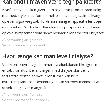
Kan ondt i maven være tegn på kræft?
Kræft i mavesækken giver som regel symptomer som tidlig
mæthed, trykkende fornemmelse i maven og kvalme. Mange
oplever også vægttab, fordi man mangler appetit eller døjer
med kvalme. Sidder kræftknuden tæt på spiserøret, vil man
opleve symptomer som synkebesvær eller smerter i brystet.
Anmodning om fjernelse
Se det fulde svar på cancer.dk
Hvor længe kan man leve i dialyse?
Ved kronisk nyresvigt kommer nyrefunktionen ikke igen, men
er tabt for altid. Behandlingen med dialyse skal derfor
fortsætte resten af livet, eller til man kan blive
nyretransplanteret. Behandlingen kan således komme til at
strække sig over mange år.
Anmodning om fjernelse
Se det fulde svar på sundhed.dk