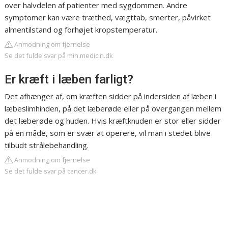
over halvdelen af patienter med sygdommen. Andre
symptomer kan være træthed, vægttab, smerter, påvirket
almentilstand og forhøjet kropstemperatur.
Anmodning om fjernelse
Se det fulde svar på min.medicin.dk
Er kræft i læben farligt?
Det afhænger af, om kræften sidder på indersiden af læben i
læbeslimhinden, på det læberøde eller på overgangen mellem
det læberøde og huden. Hvis kræftknuden er stor eller sidder
på en måde, som er svær at operere, vil man i stedet blive
tilbudt strålebehandling.
Anmodning om fjernelse
Se det fulde svar på cancer.dk