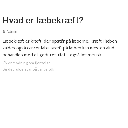
Hvad er læbekræft?
Admin
Læbekræft er kræft, der opstår på læberne. Kræft i læben
kaldes også cancer labii. Kræft på læben kan næsten altid
behandles med et godt resultat – også kosmetisk.
Anmodning om fjernelse
Se det fulde svar på cancer.dk