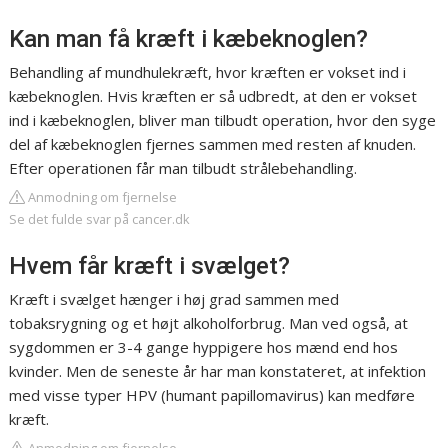
Kan man få kræft i kæbeknoglen?
Behandling af mundhulekræft, hvor kræften er vokset ind i
kæbeknoglen. Hvis kræften er så udbredt, at den er vokset
ind i kæbeknoglen, bliver man tilbudt operation, hvor den syge
del af kæbeknoglen fjernes sammen med resten af knuden.
Efter operationen får man tilbudt strålebehandling.
Anmodning om fjernelse
Se det fulde svar på cancer.dk
Hvem får kræft i svælget?
Kræft i svælget hænger i høj grad sammen med
tobaksrygning og et højt alkoholforbrug. Man ved også, at
sygdommen er 3-4 gange hyppigere hos mænd end hos
kvinder. Men de seneste år har man konstateret, at infektion
med visse typer HPV (humant papillomavirus) kan medføre
kræft.