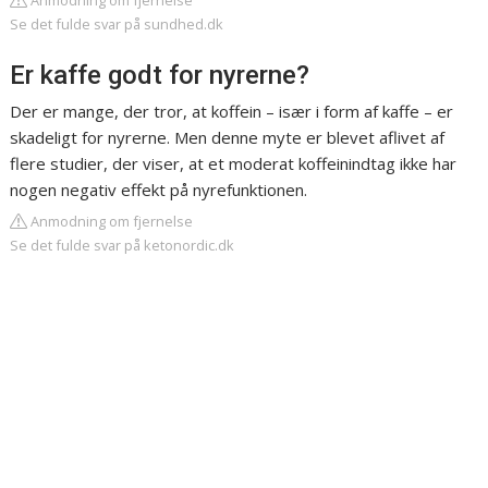
Anmodning om fjernelse
Se det fulde svar på sundhed.dk
Er kaffe godt for nyrerne?
Der er mange, der tror, at koffein – især i form af kaffe – er
skadeligt for nyrerne. Men denne myte er blevet aflivet af
flere studier, der viser, at et moderat koffeinindtag ikke har
nogen negativ effekt på nyrefunktionen.
Anmodning om fjernelse
Se det fulde svar på ketonordic.dk