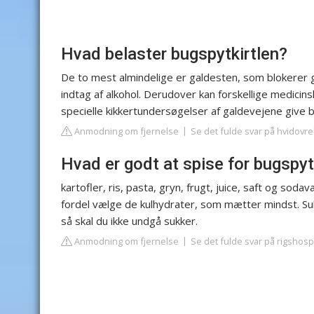
Hvad belaster bugspytkirtlen?
De to mest almindelige er galdesten, som blokerer g
indtag af alkohol. Derudover kan forskellige medici
specielle kikkertundersøgelser af galdevejene give 
Anmodning om fjernelse
Se det fulde svar på hvidovre
Hvad er godt at spise for bugspyt
kartofler, ris, pasta, gryn, frugt, juice, saft og sod
fordel vælge de kulhydrater, som mætter mindst. Suk
så skal du ikke undgå sukker.
Anmodning om fjernelse
Se det fulde svar på rigshosp