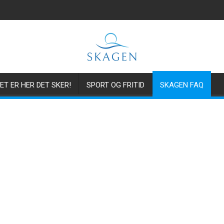
ET ER HER DET SKER!
SPORT OG FRITID
SKAGEN FAQ