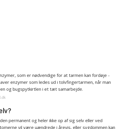
enzymer, som er nødvendige for at tarmen kan fordøje -
 laver enzymer som ledes ud i tolvfingertarmen, når man
ren og bugspytkirtlen i et tæt samarbejde.
d.dk
elv?
den permanent og heler ikke op af sig selv eller ved
tomerne vil være uændrede i årevis, eller sygdommen kan