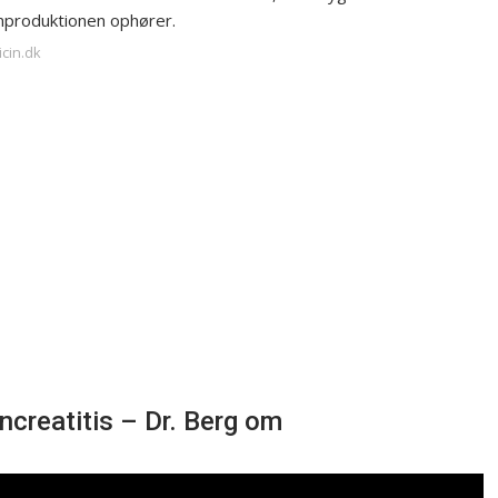
inproduktionen ophører.
icin.dk
ancreatitis – Dr. Berg om