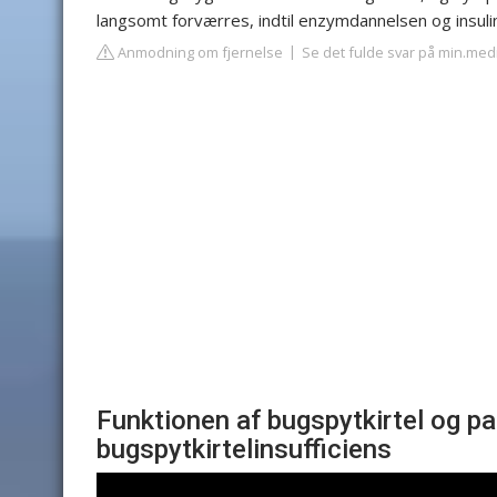
langsomt forværres, indtil enzymdannelsen og insul
Anmodning om fjernelse
Se det fulde svar på min.med
Funktionen af ​​bugspytkirtel og p
bugspytkirtelinsufficiens