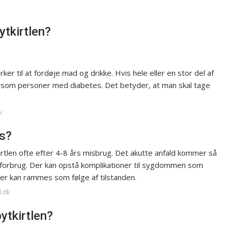
tkirtlen?
er til at fordøje mad og drikke. Hvis hele eller en stor del af
ligesom personer med diabetes. Det betyder, at man skal tage
k
as?
rtlen ofte efter 4-8 års misbrug. Det akutte anfald kommer så
t forbrug. Der kan opstå komplikationer til sygdommen som
er kan rammes som følge af tilstanden.
d.dk
ytkirtlen?