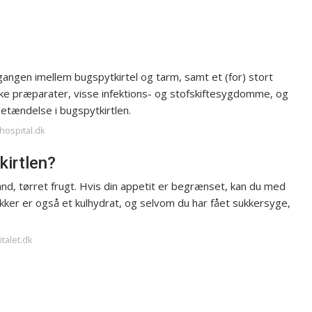
angen imellem bugspytkirtel og tarm, samt et (for) stort
nske præparater, visse infektions- og stofskiftesygdomme, og
betændelse i bugspytkirtlen.
hospital.dk
kirtlen?
avand, tørret frugt. Hvis din appetit er begrænset, kan du med
ker er også et kulhydrat, og selvom du har fået sukkersyge,
italet.dk