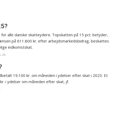
25?
r for alle danske skatteydere. Topskatten på 15 pct. betyder,
grænsen på 611.800 kr. efter arbejdsmarkedsbidrag, beskattes
lige indkomstskat.
k.dk
?
betalt 19.100 kr. om måneden i ydelser efter skat i 2023. Et
r. i ydelser om måneden efter skat, jf.
k