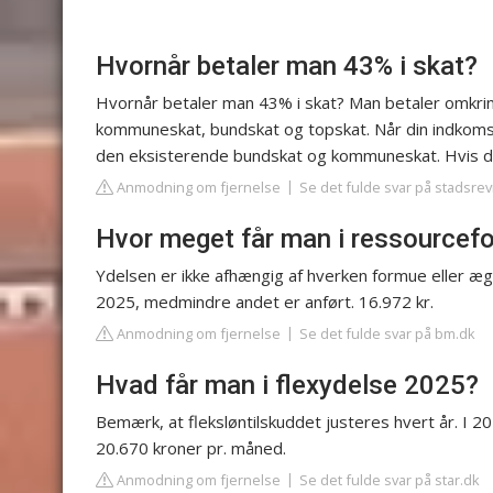
Hvornår betaler man 43% i skat?
Hvornår betaler man 43% i skat? Man betaler omkring
kommuneskat, bundskat og topskat. Når din indkoms
den eksisterende bundskat og kommuneskat. Hvis d
Anmodning om fjernelse
Se det fulde svar på stadsre
Hvor meget får man i ressourcef
Ydelsen er ikke afhængig af hverken formue eller æg
2025, medmindre andet er anført. 16.972 kr.
Anmodning om fjernelse
Se det fulde svar på bm.dk
Hvad får man i flexydelse 2025?
Bemærk, at fleksløntilskuddet justeres hvert år. I 20
20.670 kroner pr. måned.
Anmodning om fjernelse
Se det fulde svar på star.dk