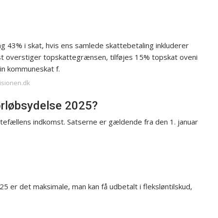
 43% i skat, hvis ens samlede skattebetaling inkluderer
t overstiger topskattegrænsen, tilføjes 15% topskat oveni
in kommuneskat f.
visionen.dk
orløbsydelse 2025?
tefællens indkomst. Satserne er gældende fra den 1. januar
25 er det maksimale, man kan få udbetalt i fleksløntilskud,