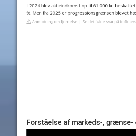
I 2024 blev aktieindkomst op til 61.000 kr. beska
%. Men fra 2025 er progressionsgrænsen blevet hæve
Anmodning om fjernelse
Se det fulde svar på bofinan
Forståelse af markeds-, grænse- 