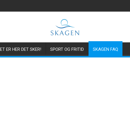
ET ER HER DET SKER!
SPORT OG FRITID
SKAGEN FAQ