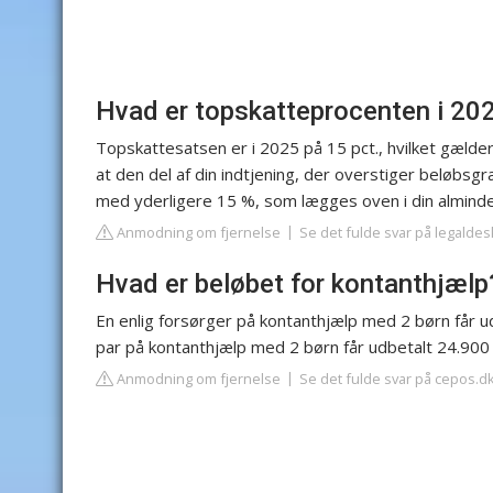
Hvad er topskatteprocenten i 20
Topskattesatsen er i 2025 på 15 pct., hvilket gælde
at den del af din indtjening, der overstiger beløbs
med yderligere 15 %, som lægges oven i din alminde
Anmodning om fjernelse
Se det fulde svar på legaldes
Hvad er beløbet for kontanthjælp
En enlig forsørger på kontanthjælp med 2 børn får ud
par på kontanthjælp med 2 børn får udbetalt 24.900 k
Anmodning om fjernelse
Se det fulde svar på cepos.d