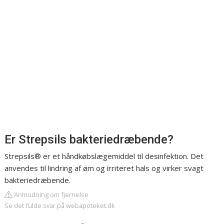
Er Strepsils bakteriedræbende?
Strepsils® er et håndkøbslægemiddel til desinfektion. Det
anvendes til lindring af øm og irriteret hals og virker svagt
bakteriedræbende.
Anmodning om fjernelse
Se det fulde svar på webapoteket.dk