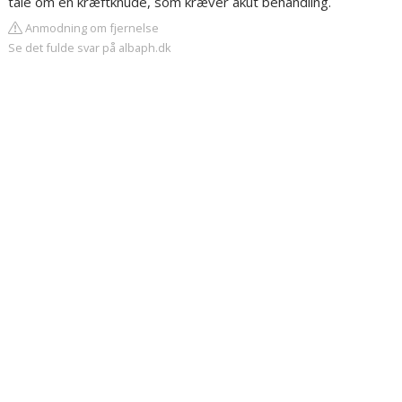
tale om en kræftknude, som kræver akut behandling.
Anmodning om fjernelse
Se det fulde svar på albaph.dk