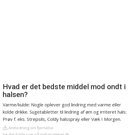
Hvad er det bedste middel mod ondt i
halsen?
Varme/kulde: Nogle oplever god lindring med varme eller
kolde drikke. Sugetabletter til lindring af øm og irriteret hals:
Prøv f. eks. Strepsils, Coldy halsspray eller Væk I Morgen.
Anmodning om fjernelse
Se det fulde svar på webapoteket.dk