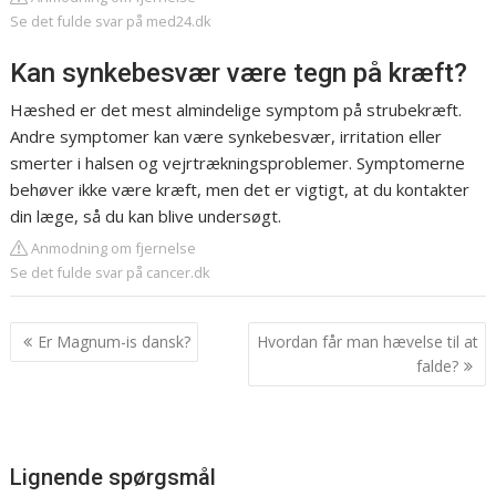
Se det fulde svar på med24.dk
Kan synkebesvær være tegn på kræft?
Hæshed er det mest almindelige symptom på strubekræft.
Andre symptomer kan være synkebesvær, irritation eller
smerter i halsen og vejrtrækningsproblemer. Symptomerne
behøver ikke være kræft, men det er vigtigt, at du kontakter
din læge, så du kan blive undersøgt.
Anmodning om fjernelse
Se det fulde svar på cancer.dk
Indlægsnavigation
Er Magnum-is dansk?
Hvordan får man hævelse til at
falde?
Lignende spørgsmål