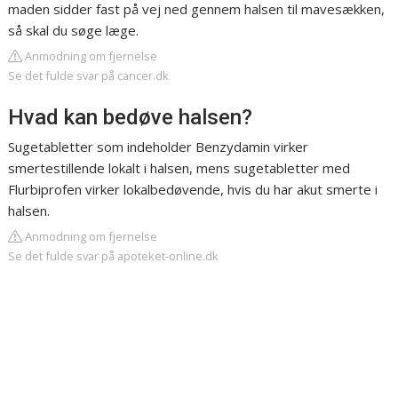
maden sidder fast på vej ned gennem halsen til mavesækken,
så skal du søge læge.
Anmodning om fjernelse
Se det fulde svar på cancer.dk
Hvad kan bedøve halsen?
Sugetabletter som indeholder Benzydamin virker
smertestillende lokalt i halsen, mens sugetabletter med
Flurbiprofen virker lokalbedøvende, hvis du har akut smerte i
halsen.
Anmodning om fjernelse
Se det fulde svar på apoteket-online.dk