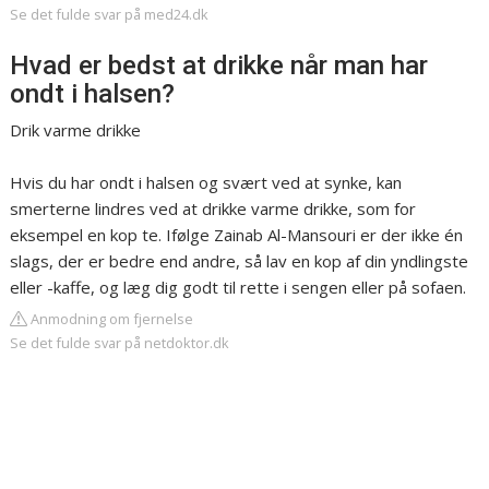
Se det fulde svar på med24.dk
Hvad er bedst at drikke når man har
ondt i halsen?
Drik varme drikke
Hvis du har ondt i halsen og svært ved at synke, kan
smerterne lindres ved at drikke varme drikke, som for
eksempel en kop te. Ifølge Zainab Al-Mansouri er der ikke én
slags, der er bedre end andre, så lav en kop af din yndlingste
eller -kaffe, og læg dig godt til rette i sengen eller på sofaen.
Anmodning om fjernelse
Se det fulde svar på netdoktor.dk