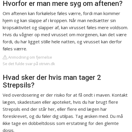
Hvorfor er man mere syg om aftenen?
Om aftenen kan forkølelse føles værre, fordi man kommer
hjem og kan slappe af i kroppen. Når man nedsætter sin
kropsaktivitet og slapper af, kan virusset føles mere voldsom.
Hvis du vågner op med virusset om morgenen, kan det være
fordi, du har ligget stille hele natten, og virusset kan derfor
føles værre.
Anmodning om fjernelse
Se det fulde svar på otrivin.dk
Hvad sker der hvis man tager 2
Strepsils?
Ved overdosering er der risiko for at få ondt i maven. Kontakt
lægen, skadestuen eller apoteket, hvis du har brugt flere
Strepsils end der står her, eller flere end lægen har
foreskrevet, og du føler dig utilpas. Tag æsken med. Du må
ikke tage en dobbeltdosis som erstatning for den glemte
dosis.