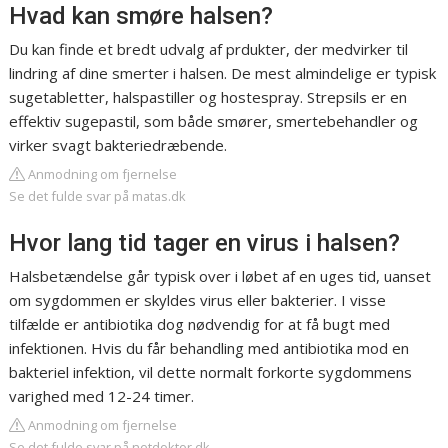
Hvad kan smøre halsen?
Du kan finde et bredt udvalg af prdukter, der medvirker til
lindring af dine smerter i halsen. De mest almindelige er typisk
sugetabletter, halspastiller og hostespray. Strepsils er en
effektiv sugepastil, som både smører, smertebehandler og
virker svagt bakteriedræbende.
Anmodning om fjernelse
Se det fulde svar på matas.dk
Hvor lang tid tager en virus i halsen?
Halsbetændelse går typisk over i løbet af en uges tid, uanset
om sygdommen er skyldes virus eller bakterier. I visse
tilfælde er antibiotika dog nødvendig for at få bugt med
infektionen. Hvis du får behandling med antibiotika mod en
bakteriel infektion, vil dette normalt forkorte sygdommens
varighed med 12-24 timer.
Anmodning om fjernelse
Se det fulde svar på netdoktor.dk