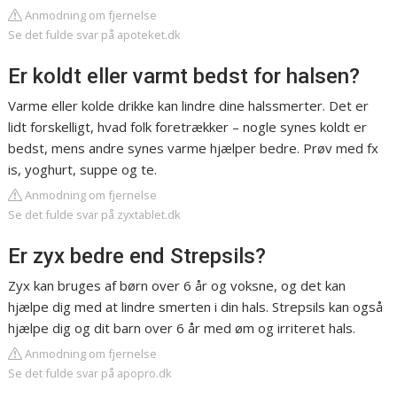
Anmodning om fjernelse
Se det fulde svar på apoteket.dk
Er koldt eller varmt bedst for halsen?
Varme eller kolde drikke kan lindre dine halssmerter. Det er
lidt forskelligt, hvad folk foretrækker – nogle synes koldt er
bedst, mens andre synes varme hjælper bedre. Prøv med fx
is, yoghurt, suppe og te.
Anmodning om fjernelse
Se det fulde svar på zyxtablet.dk
Er zyx bedre end Strepsils?
Zyx kan bruges af børn over 6 år og voksne, og det kan
hjælpe dig med at lindre smerten i din hals. Strepsils kan også
hjælpe dig og dit barn over 6 år med øm og irriteret hals.
Anmodning om fjernelse
Se det fulde svar på apopro.dk