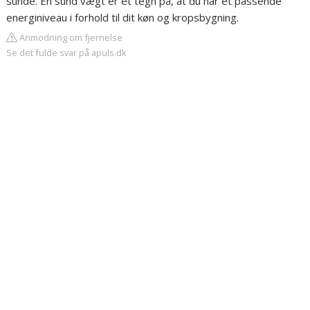
sunde. En sund vægt er et tegn på, at du har et passende
energiniveau i forhold til dit køn og kropsbygning.
Anmodning om fjernelse
Se det fulde svar på apuls.dk