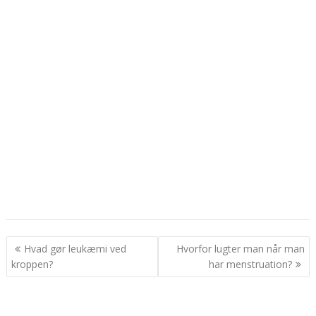
Indlægsnavigation
Hvad gør leukæmi ved
Hvorfor lugter man når man
kroppen?
har menstruation?