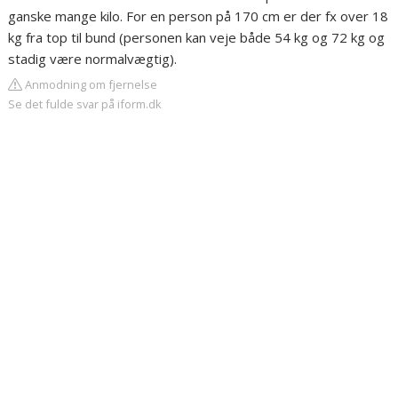
ganske mange kilo. For en person på 170 cm er der fx over 18
kg fra top til bund (personen kan veje både 54 kg og 72 kg og
stadig være normalvægtig).
Anmodning om fjernelse
Se det fulde svar på iform.dk