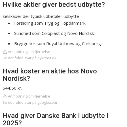
Hvilke aktier giver bedst udbytte?
Selskaber der typisk udbetaler udbytte
Forsikring som Tryg og Topdanmark.
Sundhed som Coloplast og Novo Nordisk.
Bryggerier som Royal Unibrew og Carlsberg.
Anmodning om fjernelse
Se det fulde svar på nykredit.dk
Hvad koster en aktie hos Novo
Nordisk?
644,50 kr.
Anmodning om fjernelse
Se det fulde svar på google.com
Hvad giver Danske Bank i udbytte i
2025?