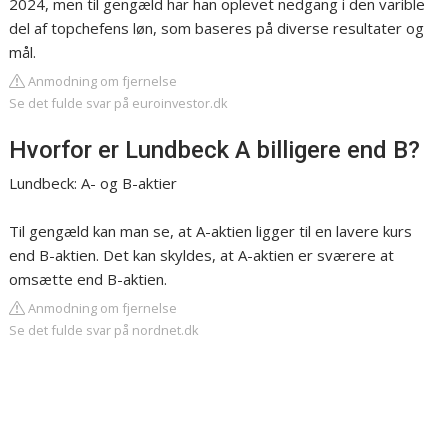
2024, men til gengæld har han oplevet nedgang i den varible
del af topchefens løn, som baseres på diverse resultater og
mål.
Anmodning om fjernelse
Se det fulde svar på euroinvestor.dk
Hvorfor er Lundbeck A billigere end B?
Lundbeck: A- og B-aktier
Til gengæld kan man se, at A-aktien ligger til en lavere kurs
end B-aktien. Det kan skyldes, at A-aktien er sværere at
omsætte end B-aktien.
Anmodning om fjernelse
Se det fulde svar på nordnet.dk