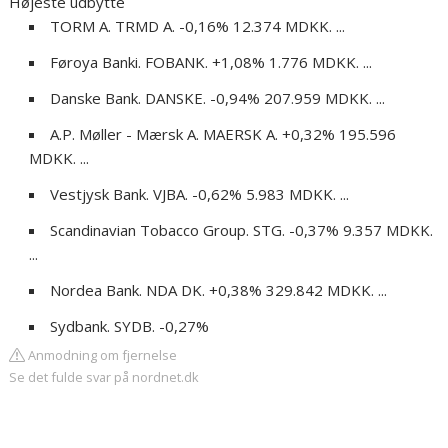
Højeste udbytte
TORM A. TRMD A. -0,16% 12.374 MDKK. ...
Føroya Banki. FOBANK. +1,08% 1.776 MDKK. ...
Danske Bank. DANSKE. -0,94% 207.959 MDKK. ...
A.P. Møller - Mærsk A. MAERSK A. +0,32% 195.596
MDKK. ...
Vestjysk Bank. VJBA. -0,62% 5.983 MDKK. ...
Scandinavian Tobacco Group. STG. -0,37% 9.357 MDKK.
...
Nordea Bank. NDA DK. +0,38% 329.842 MDKK. ...
Sydbank. SYDB. -0,27%
Anmodning om fjernelse
Se det fulde svar på nordnet.dk