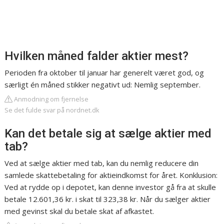
Hvilken måned falder aktier mest?
Perioden fra oktober til januar har generelt været god, og
særligt én måned stikker negativt ud: Nemlig september.
Anmodning om fjernelse
Se det fulde svar på nordnet.dk
Kan det betale sig at sælge aktier med
tab?
Ved at sælge aktier med tab, kan du nemlig reducere din
samlede skattebetaling for aktieindkomst for året. Konklusion:
Ved at rydde op i depotet, kan denne investor gå fra at skulle
betale 12.601,36 kr. i skat til 323,38 kr. Når du sælger aktier
med gevinst skal du betale skat af afkastet.