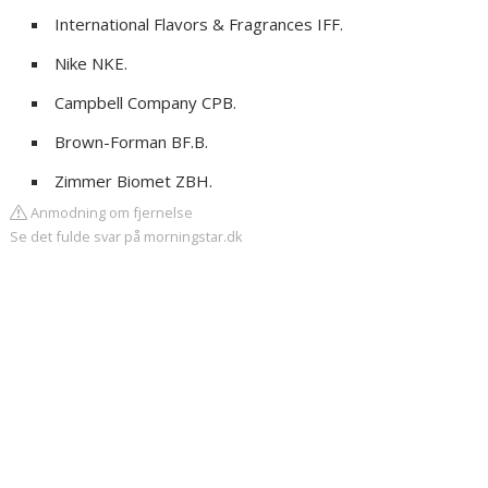
International Flavors & Fragrances IFF.
Nike NKE.
Campbell Company CPB.
Brown-Forman BF.B.
Zimmer Biomet ZBH.
Anmodning om fjernelse
Se det fulde svar på morningstar.dk