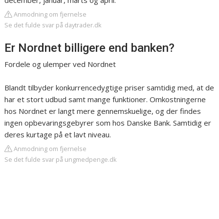
december, januar, marts og april.
Anmodning om fjernelse
Se det fulde svar på daytrader.dk
Er Nordnet billigere end banken?
Fordele og ulemper ved Nordnet
Blandt tilbyder konkurrencedygtige priser samtidig med, at de
har et stort udbud samt mange funktioner. Omkostningerne
hos Nordnet er langt mere gennemskuelige, og der findes
ingen opbevaringsgebyrer som hos Danske Bank. Samtidig er
deres kurtage på et lavt niveau.
Anmodning om fjernelse
Se det fulde svar på ungmedpenge.dk