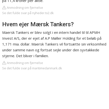
på 11,4 kroner per aktie.
Anmodning om fjernelse
Se det fulde svar på nyheder.tv2.dk
Hvem ejer Mærsk Tankers?
Maersk Tankers er blev solgt i en intern handel til til APMH
Invest A/S, der er ejet af A.P Møller Holding for et beløb på
1,171 mia. dollar. Maersk Tankers vil fortsætte sin virksomhed
under samme navn og fortsat sejle under den syvtakkede
stjerne. Det bliver i familien.
Anmodning om fjernelse
Se det fulde svar på maritimedanmark.dk