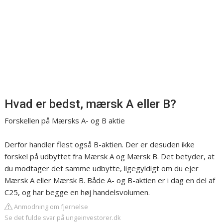
Hvad er bedst, mærsk A eller B?
Forskellen på Mærsks A- og B aktie
Derfor handler flest også B-aktien. Der er desuden ikke
forskel på udbyttet fra Mærsk A og Mærsk B. Det betyder, at
du modtager det samme udbytte, ligegyldigt om du ejer
Mærsk A eller Mærsk B. Både A- og B-aktien er i dag en del af
C25, og har begge en høj handelsvolumen.
Anmodning om fjernelse
Se det fulde svar på ungeinvestorer.dk