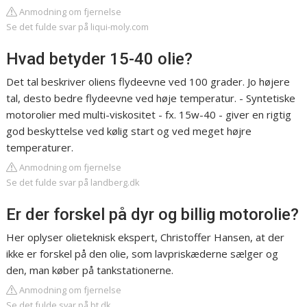
Anmodning om fjernelse
Se det fulde svar på liqui-moly.com
Hvad betyder 15-40 olie?
Det tal beskriver oliens flydeevne ved 100 grader. Jo højere
tal, desto bedre flydeevne ved høje temperatur. - Syntetiske
motorolier med multi-viskositet - fx. 15w-40 - giver en rigtig
god beskyttelse ved kølig start og ved meget højre
temperaturer.
Anmodning om fjernelse
Se det fulde svar på landberg.dk
Er der forskel på dyr og billig motorolie?
Her oplyser olieteknisk ekspert, Christoffer Hansen, at der
ikke er forskel på den olie, som lavpriskæderne sælger og
den, man køber på tankstationerne.
Anmodning om fjernelse
Se det fulde svar på bt.dk