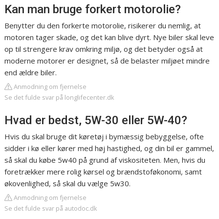
Kan man bruge forkert motorolie?
Benytter du den forkerte motorolie, risikerer du nemlig, at
motoren tager skade, og det kan blive dyrt. Nye biler skal leve
op til strengere krav omkring miljø, og det betyder også at
moderne motorer er designet, så de belaster miljøet mindre
end ældre biler.
Anmodning om fjernelse
Se det fulde svar på longlifecenter.dk
Hvad er bedst, 5W-30 eller 5W-40?
Hvis du skal bruge dit køretøj i bymæssig bebyggelse, ofte
sidder i kø eller kører med høj hastighed, og din bil er gammel,
så skal du købe 5w40 på grund af viskositeten. Men, hvis du
foretrækker mere rolig kørsel og brændstoføkonomi, samt
økovenlighed, så skal du vælge 5w30.
Anmodning om fjernelse
Se det fulde svar på autodoc.dk