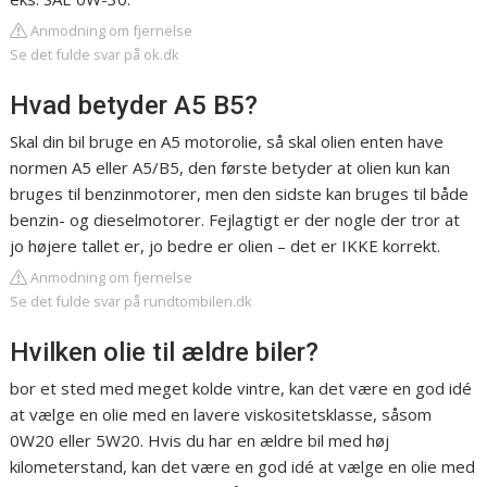
Anmodning om fjernelse
Se det fulde svar på ok.dk
Hvad betyder A5 B5?
Skal din bil bruge en A5 motorolie, så skal olien enten have
normen A5 eller A5/B5, den første betyder at olien kun kan
bruges til benzinmotorer, men den sidste kan bruges til både
benzin- og dieselmotorer. Fejlagtigt er der nogle der tror at
jo højere tallet er, jo bedre er olien – det er IKKE korrekt.
Anmodning om fjernelse
Se det fulde svar på rundtombilen.dk
Hvilken olie til ældre biler?
bor et sted med meget kolde vintre, kan det være en god idé
at vælge en olie med en lavere viskositetsklasse, såsom
0W20 eller 5W20. Hvis du har en ældre bil med høj
kilometerstand, kan det være en god idé at vælge en olie med