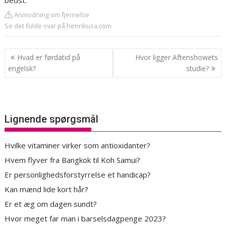
bedst.
Anmodning om fjernelse
Se det fulde svar på henrikusa.com
Indlægsnavigation
Hvad er førdatid på
Hvor ligger Aftenshowets
engelsk?
studie?
Lignende spørgsmål
Hvilke vitaminer virker som antioxidanter?
Hvem flyver fra Bangkok til Koh Samui?
Er personlighedsforstyrrelse et handicap?
Kan mænd lide kort hår?
Er et æg om dagen sundt?
Hvor meget far man i barselsdagpenge 2023?