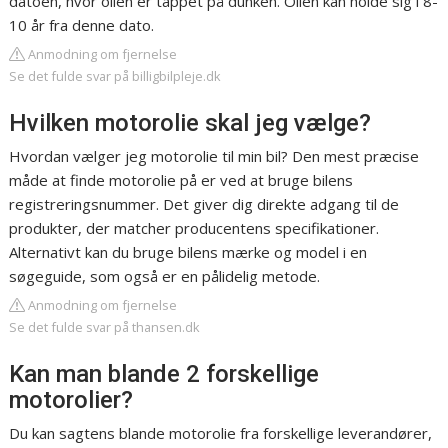
datoen, hvor olien er tappet på dunken. Olien kan holde sig i 8-
10 år fra denne dato.
Anmodning om fjernelse
Se det fulde svar på billigbilpleje.dk
Hvilken motorolie skal jeg vælge?
Hvordan vælger jeg motorolie til min bil? Den mest præcise
måde at finde motorolie på er ved at bruge bilens
registreringsnummer. Det giver dig direkte adgang til de
produkter, der matcher producentens specifikationer.
Alternativt kan du bruge bilens mærke og model i en
søgeguide, som også er en pålidelig metode.
Anmodning om fjernelse
Se det fulde svar på thansen.dk
Kan man blande 2 forskellige
motorolier?
Du kan sagtens blande motorolie fra forskellige leverandører,