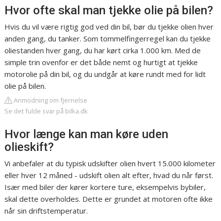
Hvor ofte skal man tjekke olie på bilen?
Hvis du vil være rigtig god ved din bil, bør du tjekke olien hver
anden gang, du tanker. Som tommelfingerregel kan du tjekke
oliestanden hver gang, du har kørt cirka 1.000 km. Med de
simple trin ovenfor er det både nemt og hurtigt at tjekke
motorolie på din bil, og du undgår at køre rundt med for lidt
olie på bilen.
Anmodning om fjernelse
Se det fulde svar på bilka.dk
Hvor længe kan man køre uden
olieskift?
Vi anbefaler at du typisk udskifter olien hvert 15.000 kilometer
eller hver 12 måned - udskift olien alt efter, hvad du når først.
Især med biler der kører kortere ture, eksempelvis bybiler,
skal dette overholdes. Dette er grundet at motoren ofte ikke
når sin driftstemperatur.