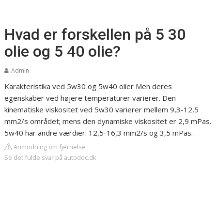
Hvad er forskellen på 5 30
olie og 5 40 olie?
Admin
Karakteristika ved 5w30 og 5w40 olier
Men deres
egenskaber ved højere temperaturer varierer. Den
kinematiske viskositet ved 5w30 varierer mellem 9,3-12,5
mm2/s området; mens den dynamiske viskositet er 2,9 mPas.
5w40 har andre værdier: 12,5-16,3 mm2/s og 3,5 mPas.
Anmodning om fjernelse
Se det fulde svar på autodoc.dk