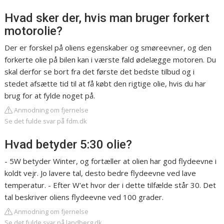
Hvad sker der, hvis man bruger forkert
motorolie?
Der er forskel på oliens egenskaber og smøreevner, og den
forkerte olie på bilen kan i værste fald ødelægge motoren. Du
skal derfor se bort fra det første det bedste tilbud og i
stedet afsætte tid til at få købt den rigtige olie, hvis du har
brug for at fylde noget på.
Anmodning om fjernelse
Se det fulde svar på fdm.dk
Hvad betyder 5:30 olie?
- 5W betyder Winter, og fortæller at olien har god flydeevne i
koldt vejr. Jo lavere tal, desto bedre flydeevne ved lave
temperatur. - Efter W'et hvor der i dette tilfælde står 30. Det
tal beskriver oliens flydeevne ved 100 grader.
Anmodning om fjernelse
Se det fulde svar på landberg.dk