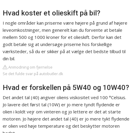
Hvad koster et olieskift på bil?
I nogle områder kan priserne være højere på grund af højere
leveomkostninger, men generelt kan du forvente at betale
mellem 500 og 1000 kroner for et olieskift. Derfor kan det
godt betale sig at undersøge priserne hos forskellige
værksteder, så du er sikker på at vælge det bedste tilbud til
din bil.
Anmodning om fjernelse
Se det fulde svar på autobutler.dk
Hvad er forskellen på 5W40 og 10W40?
Det andet tal (40) angiver oliens viskositet ved 100 °Celsius.
Jo lavere det først tal (10W) er jo mere tyndt flydende er
olien i koldt vejr om vinteren og jo lettere er det at starte
motoren. Jo højere det andet tal (40) er jo mere tykt flydende
er olien ved høje temperature og det beskytter motoren