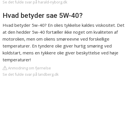
Se det fulde svar på harald-nyborg.dk
Hvad betyder sae 5W-40?
Hvad betyder 5w-40? En olies tykkelse kaldes viskositet. Det
at den hedder 5w-40 fortæller ikke noget om kvaliteten af
motorolien, men om oliens smøreevne ved forskellige
temperaturer. En tyndere olie giver hurtig smøring ved
koldstart, mens en tykkere olie giver beskyttelse ved høje
temperaturer!
Anmodning om fjernelse
Se det fulde svar på landberg.dk