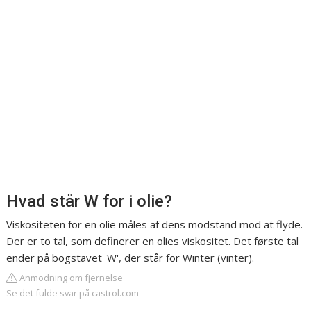
Hvad står W for i olie?
Viskositeten for en olie måles af dens modstand mod at flyde.
Der er to tal, som definerer en olies viskositet. Det første tal
ender på bogstavet 'W', der står for Winter (vinter).
Anmodning om fjernelse
Se det fulde svar på castrol.com