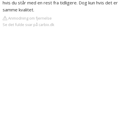
hvis du står med en rest fra tidligere. Dog kun hvis det er
samme kvalitet.
Anmodning om fjernelse
Se det fulde svar på carbix.dk