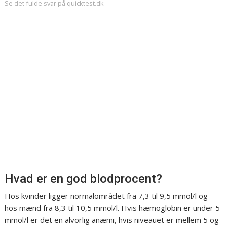
Se det fulde svar på quicktest.dk
Hvad er en god blodprocent?
Hos kvinder ligger normalområdet fra 7,3 til 9,5 mmol/l og
hos mænd fra 8,3 til 10,5 mmol/l. Hvis hæmoglobin er under 5
mmol/l er det en alvorlig anæmi, hvis niveauet er mellem 5 og