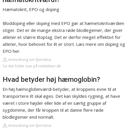
Hæmatokrit, EPO og doping
Bloddoping eller doping med EPO gør at hæmetokritværdien
stiger. Det er de mange ekstra røde blodlegemer, der giver
atleter et større iltoptag. Det er derfor meget effektivt for
atleter, hvor behovet for ilt er stort. Læs mere om doping og
EPO her.
Anmodning om fjernelse
Se det fulde svar på netdoktor.dk
Hvad betyder høj hæmoglobin?
En høj hæmoglobinværdi betyder, at kroppens evne til at
transportere ilt skal øges. Det kan skyldes rygning, at have
været i store højder eller lide af en særlig gruppe af
sygdomme, der får kroppen til at danne flere røde
blodlegemer end normalt.
Anmodning om fjernelse