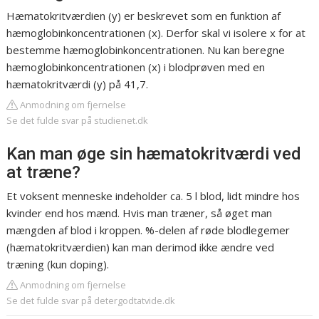
Hæmatokritværdien (y) er beskrevet som en funktion af
hæmoglobinkoncentrationen (x). Derfor skal vi isolere x for at
bestemme hæmoglobinkoncentrationen. Nu kan beregne
hæmoglobinkoncentrationen (x) i blodprøven med en
hæmatokritværdi (y) på 41,7.
Anmodning om fjernelse
Se det fulde svar på studienet.dk
Kan man øge sin hæmatokritværdi ved
at træne?
Et voksent menneske indeholder ca. 5 l blod, lidt mindre hos
kvinder end hos mænd. Hvis man træner, så øget man
mængden af blod i kroppen. %-delen af røde blodlegemer
(hæmatokritværdien) kan man derimod ikke ændre ved
træning (kun doping).
Anmodning om fjernelse
Se det fulde svar på detergodtatvide.dk