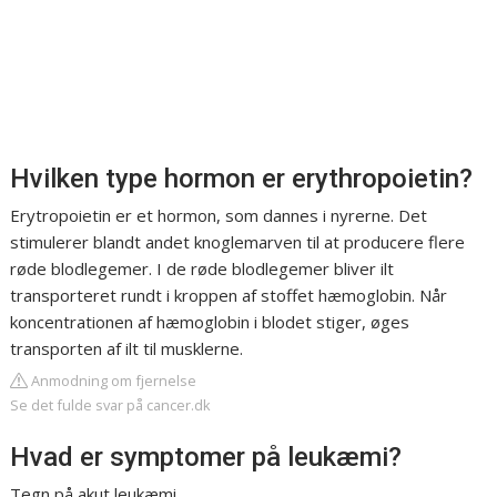
Hvilken type hormon er erythropoietin?
Erytropoietin er et hormon, som dannes i nyrerne. Det
stimulerer blandt andet knoglemarven til at producere flere
røde blodlegemer. I de røde blodlegemer bliver ilt
transporteret rundt i kroppen af stoffet hæmoglobin. Når
koncentrationen af hæmoglobin i blodet stiger, øges
transporten af ilt til musklerne.
Anmodning om fjernelse
Se det fulde svar på cancer.dk
Hvad er symptomer på leukæmi?
Tegn på akut leukæmi