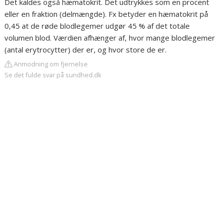
Det kaldes også hæmatokrit. Det udtrykkes som en procent
eller en fraktion (delmængde). Fx betyder en hæmatokrit på
0,45 at de røde blodlegemer udgør 45 % af det totale
volumen blod. Værdien afhænger af, hvor mange blodlegemer
(antal erytrocytter) der er, og hvor store de er.
Anmodning om fjernelse
Se det fulde svar på sundhed.dk