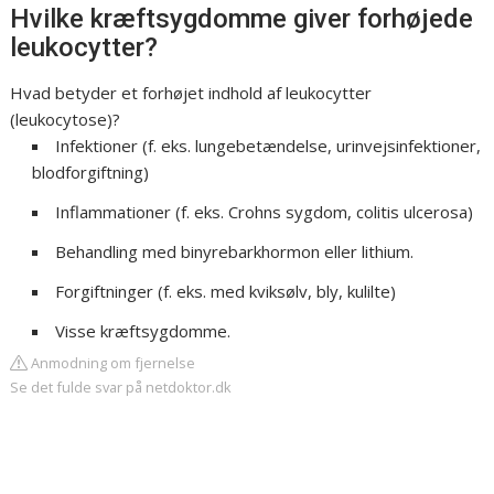
Hvilke kræftsygdomme giver forhøjede
leukocytter?
Hvad betyder et forhøjet indhold af leukocytter
(leukocytose)?
Infektioner (f. eks. lungebetændelse, urinvejsinfektioner,
blodforgiftning)
Inflammationer (f. eks. Crohns sygdom, colitis ulcerosa)
Behandling med binyrebarkhormon eller lithium.
Forgiftninger (f. eks. med kviksølv, bly, kulilte)
Visse kræftsygdomme.
Anmodning om fjernelse
Se det fulde svar på netdoktor.dk