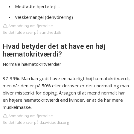
Medfødte hjertefejl. ...
Væskemangel (dehydrering)
Anmodning om fjernelse
Se det fulde svar på sundhed.dk
Hvad betyder det at have en høj
hæmatokritværdi?
Normale hæmatokritværdier
37-39%. Man kan godt have en naturligt høj hæmatokritværdi,
men når den er på 50% eller derover er det unormalt og man
bliver mistænkt for doping. Årsagen til at mænd normalt har
en højere hæmatokritværdi end kvinder, er at de har mere
muskelmasse.
Anmodning om fjernelse
Se det fulde svar på da.wikipedia.org