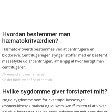
Hvordan bestemmer man
hæmatokritværdien?
Hæmatokritværdi bestemmes ved at centrifugere en
blodprøve. Centrifugeringen slynger stoffer med en bestemt
massefylde ud af centrifugen, afhængig af hvor hurtigt man
centrifugerer.
Anmodning om fjernelse
Se det fulde svar på studienet.dk
Hvilke sygdomme giver forstørret milt?
Nogle sygdomme som for eksempel kyssesyge
(mononukleose), malaria og leukæmi kan få milten til at vokse
og blive forstørret. Du kan godt undvære din milt. Hvis det er