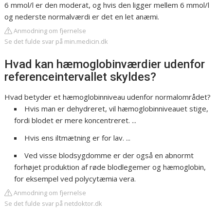
6 mmol/l er den moderat, og hvis den ligger mellem 6 mmol/l
og nederste normalværdi er det en let anæmi.
Anmodning om fjernelse
Se det fulde svar på min.medicin.dk
Hvad kan hæmoglobinværdier udenfor
referenceintervallet skyldes?
Hvad betyder et hæmoglobinniveau udenfor normalområdet?
Hvis man er dehydreret, vil hæmoglobinniveauet stige,
fordi blodet er mere koncentreret. ...
Hvis ens iltmætning er for lav. ...
Ved visse blodsygdomme er der også en abnormt
forhøjet produktion af røde blodlegemer og hæmoglobin,
for eksempel ved polycytæmia vera.
Anmodning om fjernelse
Se det fulde svar på netdoktor.dk