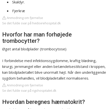
Skaldyr.
Fjerkræ
Anmodning om fjernelse
Se det fulde svar på hvidovrehospital.dk
Hvorfor har man forhøjede
trombocytter?
Øget antal blodplader (trombocytose)
I forbindelse med infektionssygdomme, kraftig blødning,
kirurgi, jernmangel eller anden betændelsestilstand i kroppen,
kan blodpladetallet blive unormalt højt. Når den underliggende
sygdom behandles, vil blodpladetallet normaliseres.
Anmodning om fjernelse
Se det fulde svar på rigshospitalet.dk
Hvordan beregnes hæmatokrit?