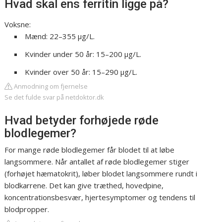
Hvad skal ens ferritin ligge på?
Voksne:
Mænd: 22–355 µg/L.
Kvinder under 50 år: 15–200 µg/L.
Kvinder over 50 år: 15–290 µg/L.
Anmodning om fjernelse
Se det fulde svar på netdoktor.dk
Hvad betyder forhøjede røde
blodlegemer?
For mange røde blodlegemer får blodet til at løbe
langsommere. Når antallet af røde blodlegemer stiger
(forhøjet hæmatokrit), løber blodet langsommere rundt i
blodkarrene. Det kan give træthed, hovedpine,
koncentrationsbesvær, hjertesymptomer og tendens til
blodpropper.