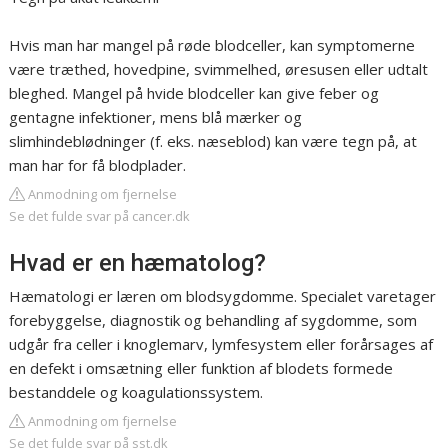
Hvis man har mangel på røde blodceller, kan symptomerne
være træthed, hovedpine, svimmelhed, øresusen eller udtalt
bleghed. Mangel på hvide blodceller kan give feber og
gentagne infektioner, mens blå mærker og
slimhindeblødninger (f. eks. næseblod) kan være tegn på, at
man har for få blodplader.
Anmodning om fjernelse
Se det fulde svar på cancer.dk
Hvad er en hæmatolog?
Hæmatologi er læren om blodsygdomme. Specialet varetager
forebyggelse, diagnostik og behandling af sygdomme, som
udgår fra celler i knoglemarv, lymfesystem eller forårsages af
en defekt i omsætning eller funktion af blodets formede
bestanddele og koagulationssystem.
Anmodning om fjernelse
Se det fulde svar på sst.dk