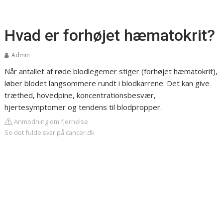
Hvad er forhøjet hæmatokrit?
Admin
Når antallet af røde blodlegemer stiger (forhøjet hæmatokrit),
løber blodet langsommere rundt i blodkarrene. Det kan give
træthed, hovedpine, koncentrationsbesvær,
hjertesymptomer og tendens til blodpropper.
Anmodning om fjernelse
Se det fulde svar på cancer.dk