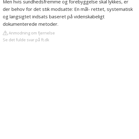
Men hvis sundhedsfremme og forebyggelse skal lykkes, er
der behov for det stik modsatte: En mål- rettet, systematisk
og langsigtet indsats baseret på videnskabeligt
dokumenterede metoder.
Anmodning om fjernelse
Se det fulde svar på ft.dk