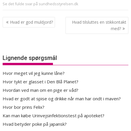
Se det fulde svar på sundhedsstyrelsen.dk
Indlægsnavigation
Hvad er god muldjord?
Hvad tilsluttes en stikkontakt
med?
Lignende spørgsmål
Hvor meget vil jeg kunne låne?
Hvor tykt er glasset i Den Blå Planet?
Hvordan ved man om en pige er våd?
Hvad er godt at spise og drikke når man har ondt i maven?
Hvor bor prins Felix?
Kan man købe Urinvejsinfektionstest på apoteket?
Hvad betyder poke på japansk?