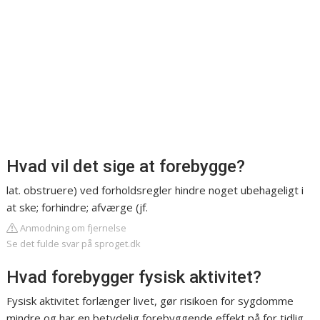
Hvad vil det sige at forebygge?
lat. obstruere) ved forholdsregler hindre noget ubehageligt i
at ske; forhindre; afværge (jf.
Anmodning om fjernelse
Se det fulde svar på sproget.dk
Hvad forebygger fysisk aktivitet?
Fysisk aktivitet forlænger livet, gør risikoen for sygdomme
mindre og har en betydelig forebyggende effekt på for tidlig