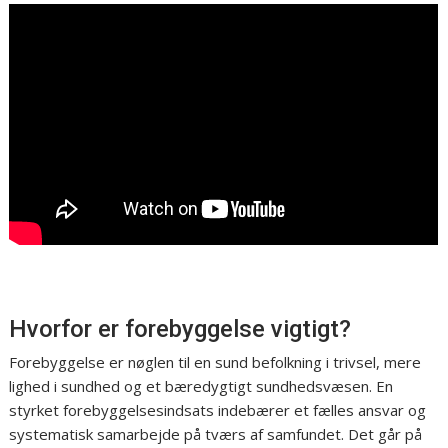
Hvorfor er forebyggelse vigtigt?
Forebyggelse er nøglen til en sund befolkning i trivsel, mere
lighed i sundhed og et bæredygtigt sundhedsvæsen. En
styrket forebyggelsesindsats indebærer et fælles ansvar og
systematisk samarbejde på tværs af samfundet. Det går på