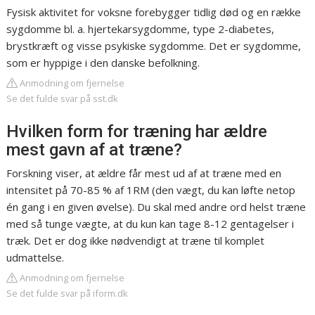
Fysisk aktivitet for voksne forebygger tidlig død og en række
sygdomme bl. a. hjertekarsygdomme, type 2-diabetes,
brystkræft og visse psykiske sygdomme. Det er sygdomme,
som er hyppige i den danske befolkning.
Anmodning om fjernelse
Se det fulde svar på sst.dk
Hvilken form for træning har ældre
mest gavn af at træne?
Forskning viser, at ældre får mest ud af at træne med en
intensitet på 70-85 % af 1RM (den vægt, du kan løfte netop
én gang i en given øvelse). Du skal med andre ord helst træne
med så tunge vægte, at du kun kan tage 8-12 gentagelser i
træk. Det er dog ikke nødvendigt at træne til komplet
udmattelse.
Anmodning om fjernelse
Se det fulde svar på iform.dk