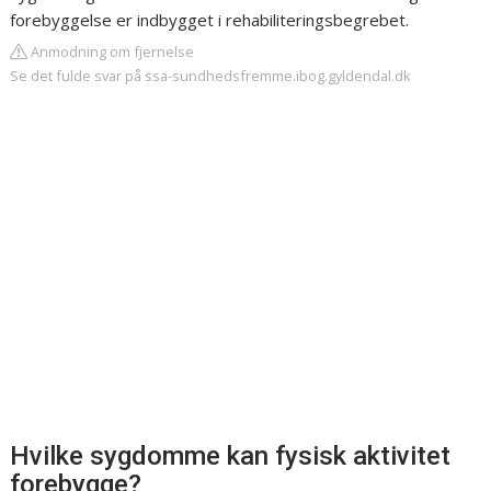
forebyggelse er indbygget i rehabiliteringsbegrebet.
Anmodning om fjernelse
Se det fulde svar på ssa-sundhedsfremme.ibog.gyldendal.dk
Hvilke sygdomme kan fysisk aktivitet
forebygge?