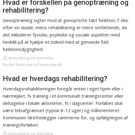
Hvad er forskellen på genoptræning og
rehabilitering?
Genoptræning sigter mod at genoprette tabt funktion, f. eks.
efter en skade, mens rehabilitering er mere omfattende, da
det inkluderer fysiske, psykiske og sociale aspekter med
henblik på at hjælpe et individ med at genvinde fuld
funktionsdygtighed.
Anmodning om fjernelse
Se det fulde svar på keascare.dk
Hvad er hverdags rehabilitering?
Hverdagsrehabiliteringen foregår enten i eget hjem eller i
nærmiljøet, fx træning i et kommunalt træningscenter eller
deltagelse i lokale aktiviteter, fx i dagcenter. Forløbet skal
være tidsafgrænset (typisk 8-12 uger) og målorienteret.
Kommunen tilrettelægger rammerne for, og opfølgningen af
træningsforløbet.
Anmodning om fjernelse