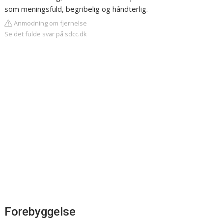
som meningsfuld, begribelig og håndterlig.
Anmodning om fjernelse
Se det fulde svar på sdcc.dk
Forebyggelse