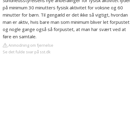
Sundhedsstyrelsens nye anbefalinger for fysisk aktivitet lyder
på minimum 30 minutters fysisk aktivitet for voksne og 60
minutter for børn. Til gengæld er det ikke så vigtigt, hvordan
man er aktiv, hvis bare man som minimum bliver let forpustet
og nogle gange også så forpustet, at man har svært ved at
føre en samtale.
Anmodning om fjernelse
Se det fulde svar på sst.dk