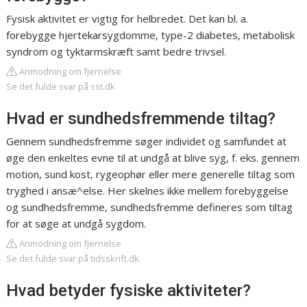
Fysisk aktivitet er vigtig for helbredet. Det kan bl. a.
forebygge hjertekarsygdomme, type-2 diabetes, metabolisk
syndrom og tyktarmskræft samt bedre trivsel.
Anmodning om fjernelse
Se det fulde svar på sst.dk
Hvad er sundhedsfremmende tiltag?
Gennem sundhedsfremme søger individet og samfundet at
øge den enkeltes evne til at undgå at blive syg, f. eks. gennem
motion, sund kost, rygeophør eller mere generelle tiltag som
tryghed i ansæ^else. Her skelnes ikke mellem forebyggelse
og sundhedsfremme, sundhedsfremme defineres som tiltag
for at søge at undgå sygdom.
Anmodning om fjernelse
Se det fulde svar på tidsskrift.dk
Hvad betyder fysiske aktiviteter?