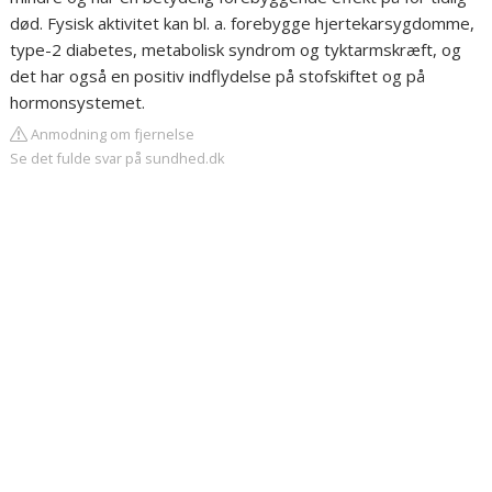
død. Fysisk aktivitet kan bl. a. forebygge hjertekarsygdomme,
type-2 diabetes, metabolisk syndrom og tyktarmskræft, og
det har også en positiv indflydelse på stofskiftet og på
hormonsystemet.
Anmodning om fjernelse
Se det fulde svar på sundhed.dk