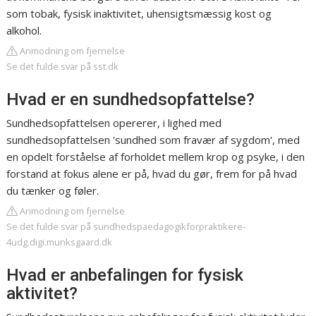
som tobak, fysisk inaktivitet, uhensigtsmæssig kost og
alkohol.
Anmodning om fjernelse
Se det fulde svar på sst.dk
Hvad er en sundhedsopfattelse?
Sundhedsopfattelsen opererer, i lighed med
sundhedsopfattelsen 'sundhed som fravær af sygdom', med
en opdelt forståelse af forholdet mellem krop og psyke, i den
forstand at fokus alene er på, hvad du gør, frem for på hvad
du tænker og føler.
Anmodning om fjernelse
Se det fulde svar på sundhedspaedagogikforpraktikere-
4udg.digi.munksgaard.dk
Hvad er anbefalingen for fysisk
aktivitet?