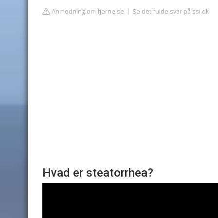
Anmodning om fjernelse
Se det fulde svar på ssi.dk
Hvad er steatorrhea?