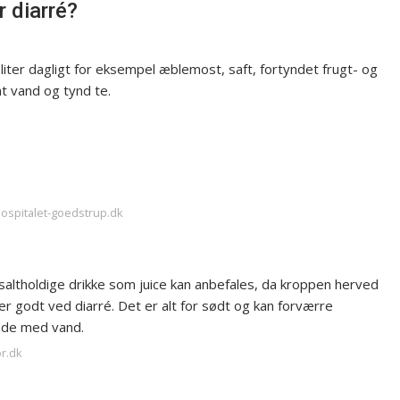
 diarré?
 liter dagligt for eksempel æblemost, saft, fortyndet frugt- og
t vand og tynd te.
hospitalet-goedstrup.dk
 saltholdige drikke som juice kan anbefales, da kroppen herved
 er godt ved diarré. Det er alt for sødt og kan forværre
ende med vand.
or.dk