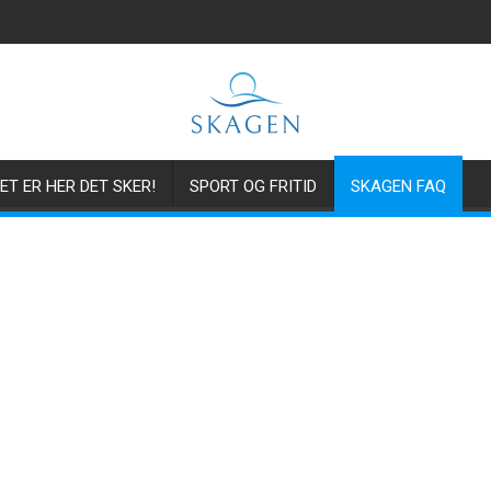
ET ER HER DET SKER!
SPORT OG FRITID
SKAGEN FAQ