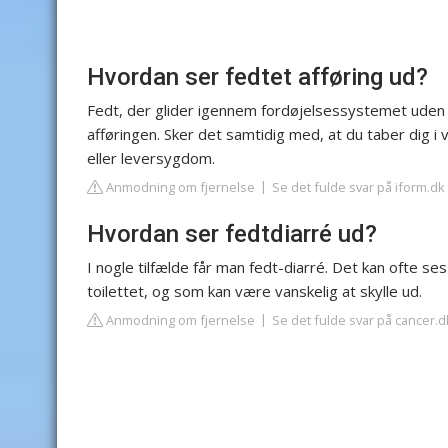
Hvordan ser fedtet afføring ud?
Fedt, der glider igennem fordøjelsessystemet uden at
afføringen. Sker det samtidig med, at du taber dig 
eller leversygdom.
Anmodning om fjernelse
Se det fulde svar på iform.dk
Hvordan ser fedtdiarré ud?
I nogle tilfælde får man fedt-diarré. Det kan ofte se
toilettet, og som kan være vanskelig at skylle ud.
Anmodning om fjernelse
Se det fulde svar på cancer.d