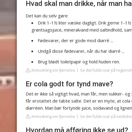
Hvad skal man drikke, når man har
Det kan du selv gøre
Drik 1-1½ liter væske dagligt. Drik gerne 1-1½
grøntsagsjuice, mineralvand med saltindhold, sam
Fødevarer, der er gode mod diarré ...
Undgå disse fødevarer, når du har diarré ...
Brug blødt toiletpapir og hold huden ren.
Anmodning om fjernelse
Se det fulde svar på regions
Er cola godt for tynd mave?
Det er ikke så vigtigt hvad, man får, men sukker- og
får erstattet de tabte salte. Det er en myte, at cola
diarréen. Man bør fortynde juice, sodavand og lign
Anmodning om fjernelse
Se det fulde svar på netdokt
Hvordan må afføring ikke se ud?