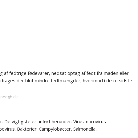
g af fedtrige fødevarer, nedsat optag af fedt fra maden eller
e indtages der blot mindre fedtmængder, hvorimod i de to sidste
ehoeegh.dk
r. De vigtigste er anført herunder: Virus: norovirus
apovirus. Bakterier: Campylobacter, Salmonella,