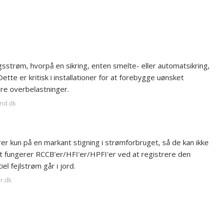
gsstrøm, hvorpå en sikring, enten smelte- eller automatsikring,
ette er kritisk i installationer for at forebygge uønsket
dre overbelastninger.
and.dk
 kun på en markant stigning i strømforbruget, så de kan ikke
endt fungerer RCCB'er/HFI'er/HPFI'er ved at registrere den
el fejlstrøm går i jord.
or.dk