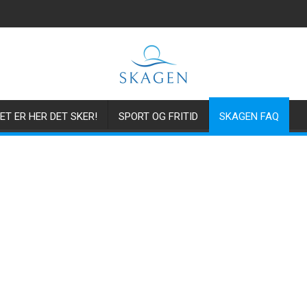
ET ER HER DET SKER!
SPORT OG FRITID
SKAGEN FAQ