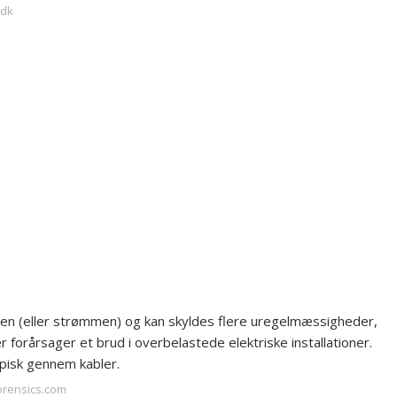
.dk
gen (eller strømmen) og kan skyldes flere uregelmæssigheder,
 forårsager et brud i overbelastede elektriske installationer.
ypisk gennem kabler.
forensics.com