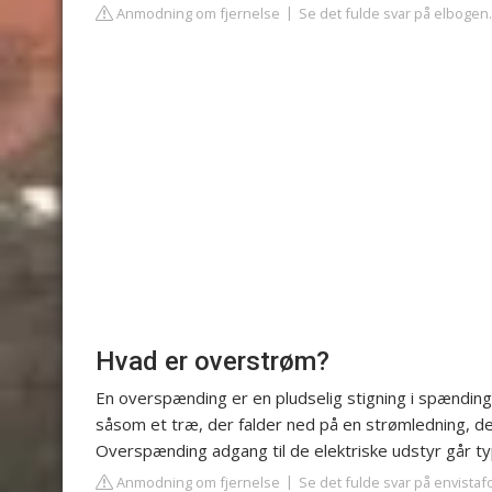
Anmodning om fjernelse
Se det fulde svar på elbogen
Hvad er overstrøm?
En overspænding er en pludselig stigning i spændin
såsom et træ, der falder ned på en strømledning, der
Overspænding adgang til de elektriske udstyr går t
Anmodning om fjernelse
Se det fulde svar på envista