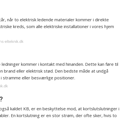
står, når to elektrisk ledende materialer kommer i direkte
ske kreds, som alle elektriske installationer i vores hjem
ns-elteknik.dk
ke ledninger kommer i kontakt med hinanden. Dette kan føre til
i en brand eller elektrisk stød. Den bedste måde at undgå
 i stramme eller besværlige positioner.
ik.dk
?
gså kaldet KB, er en beskyttelse mod, at kortslutslutninger i
abler. En kortslutning er en stor strøm, der ofte sker, hvis to