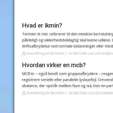
Hvad er ikmin?
Termen IK min. refererer til den mindste kortslutnin
pålideligt og sikkerhedsbeklagtig skal kunne udløse. D
driftsafbrydelse ved normale belastninger eller min
Anmodning om fjernelse
Se det fulde svar på handyh
Hvordan virker en mcb?
MCB'er – også kendt som gruppeafbrydere – reagerer
registrere serielle eller parallelle lysbuefejl. Omv
ubalance, der opstår mellem fase og nul, hvis en parti
Anmodning om fjernelse
Se det fulde svar på installat