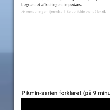
begrænset af ledningens impedans.
Anmodning om fjernelse
Se det fulde svar på lex.dk
Pikmin-serien forklaret (på 9 minu