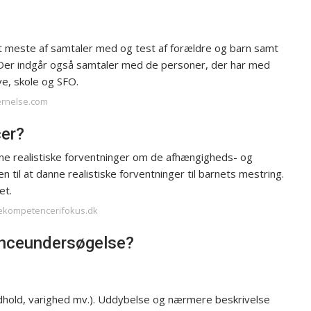
 meste af samtaler med og test af forældre og barn samt
 Der indgår også samtaler med de personer, der har med
e, skole og SFO.
jernelse.com
er?
danne realistiske forventninger om de afhængigheds- og
n til at danne realistiske forventninger til barnets mestring.
et.
drekompetencerifokus.dk
enceundersøgelse?
ndhold, varighed mv.). Uddybelse og nærmere beskrivelse