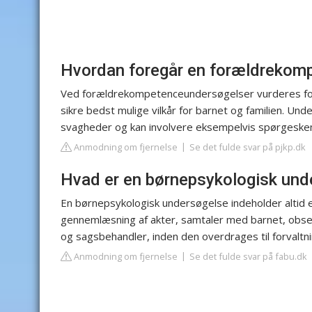
Hvordan foregår en forældrekom
Ved forældrekompetenceundersøgelser vurderes foræ
sikre bedst mulige vilkår for barnet og familien. Und
svagheder og kan involvere eksempelvis spørgeskem
Anmodning om fjernelse
Se det fulde svar på pjkp.dk
Hvad er en børnepsykologisk und
En børnepsykologisk undersøgelse indeholder altid
gennemlæsning af akter, samtaler med barnet, obs
og sagsbehandler, inden den overdrages til forvaltn
Anmodning om fjernelse
Se det fulde svar på fabu.dk