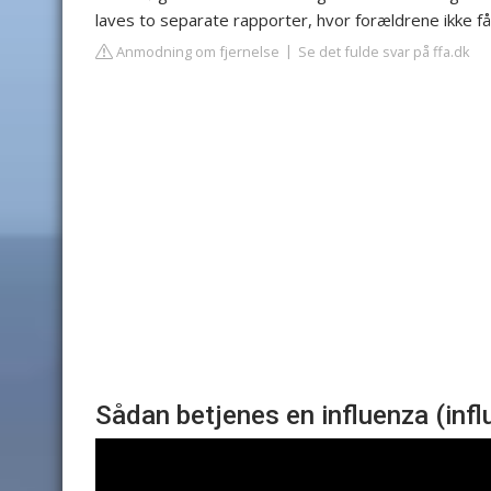
laves to separate rapporter, hvor forældrene ikke få
Anmodning om fjernelse
Se det fulde svar på ffa.dk
Sådan betjenes en influenza (infl