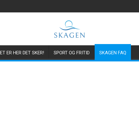
ET ER HER DET SKER!
SPORT OG FRITID
SKAGEN FAQ