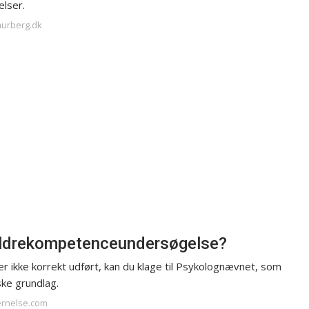
lser.
laurberg.dk
ældrekompetenceundersøgelse?
 ikke korrekt udført, kan du klage til Psykolognævnet, som
ske grundlag.
jernelse.com