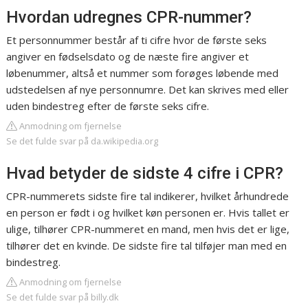
Hvordan udregnes CPR-nummer?
Et personnummer består af ti cifre hvor de første seks
angiver en fødselsdato og de næste fire angiver et
løbenummer, altså et nummer som forøges løbende med
udstedelsen af nye personnumre. Det kan skrives med eller
uden bindestreg efter de første seks cifre.
Anmodning om fjernelse
Se det fulde svar på da.wikipedia.org
Hvad betyder de sidste 4 cifre i CPR?
CPR-nummerets sidste fire tal indikerer, hvilket århundrede
en person er født i og hvilket køn personen er. Hvis tallet er
ulige, tilhører CPR-nummeret en mand, men hvis det er lige,
tilhører det en kvinde. De sidste fire tal tilføjer man med en
bindestreg.
Anmodning om fjernelse
Se det fulde svar på billy.dk