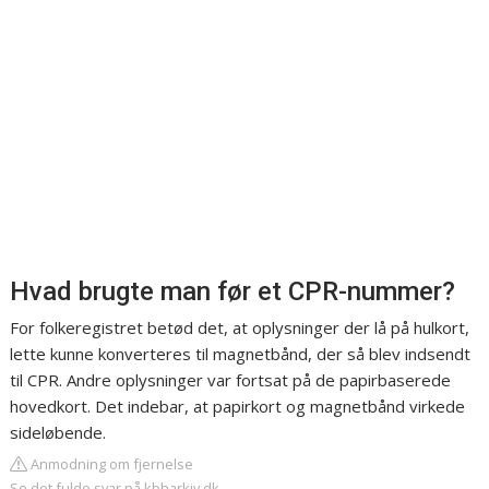
Hvad brugte man før et CPR-nummer?
For folkeregistret betød det, at oplysninger der lå på hulkort,
lette kunne konverteres til magnetbånd, der så blev indsendt
til CPR. Andre oplysninger var fortsat på de papirbaserede
hovedkort. Det indebar, at papirkort og magnetbånd virkede
sideløbende.
Anmodning om fjernelse
Se det fulde svar på kbharkiv.dk