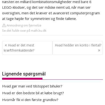
næsten en milliard kombinationsmuligheder med bare 6
LEGO-klodser, og det ser måske nemt ud, når man ser
oversigten, men det kræver et avanceret computerprogram
at tage højde for symmetrien og finde tallene.
Anmodning om fjernelse
Se det fulde svar på math.ku.dk
Indlægsnavigation
Hvad er det mest
Hvad hedder en konto i flertal?
kræftfremkaldende?
Lignende spørgsmål
Hvad gør man ved tilstoppet bihuler?
Hvad er den bedste bil at købe brugt?
Hvornår fik vi den første grundlov?