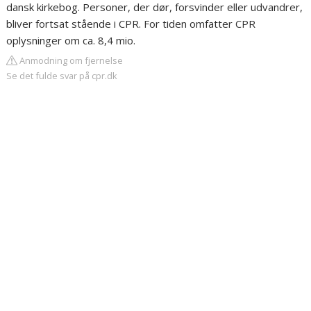
dansk kirkebog. Personer, der dør, forsvinder eller udvandrer,
bliver fortsat stående i CPR. For tiden omfatter CPR
oplysninger om ca. 8,4 mio.
Anmodning om fjernelse
Se det fulde svar på cpr.dk