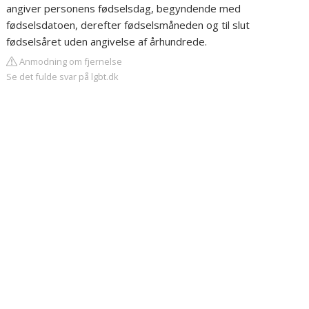
angiver personens fødselsdag, begyndende med
fødselsdatoen, derefter fødselsmåneden og til slut
fødselsåret uden angivelse af århundrede.
Anmodning om fjernelse
Se det fulde svar på lgbt.dk