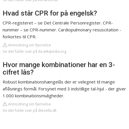
Hvad står CPR for på engelsk?
CPR-registeret – se Det Centrale Personregister. CPR-
nummer – se CPR-nummer. Cardiopulmonary resuscitation -
forkortes til CPR.
Anmodning om fjernelse
Se det fulde svar på da.wikipedia.org
Hvor mange kombinationer har en 3-
cifret lås?
Robust kombinationshængelås der er velegnet til mange
aflåsnings formål. Forsynet med 3 indstillige tal-hjul - der giver
1.000 kombinationsmuligheder.
Anmodning om fjernelse
Se det fulde svar på diesella.dk