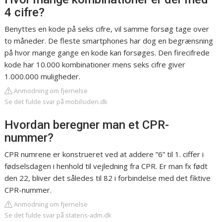
4 cifre?
Benyttes en kode på seks cifre, vil samme forsøg tage over
to måneder. De fleste smartphones har dog en begrænsning
på hvor mange gange en kode kan forsøges. Den firecifrede
kode har 10.000 kombinationer mens seks cifre giver
1.000.000 muligheder.
Anmodning om fjernelse
Se det fulde svar på mobilsiden.dk
Hvordan beregner man et CPR-
nummer?
CPR numrene er konstrueret ved at addere ”6” til 1. ciffer i
fødselsdagen i henhold til vejledning fra CPR. Er man fx født
den 22, bliver det således til 82 i forbindelse med det fiktive
CPR-nummer.
Anmodning om fjernelse
Se det fulde svar på statens-adm.dk