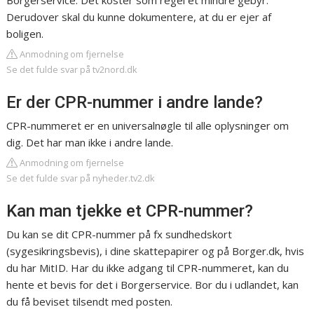
Borgerservice. Det koster som regel et mindre gebyr.
Derudover skal du kunne dokumentere, at du er ejer af
boligen.
Anmodning om fjernelse
Se det fulde svar på tv2nord.dk
Er der CPR-nummer i andre lande?
CPR-nummeret er en universalnøgle til alle oplysninger om
dig. Det har man ikke i andre lande.
Anmodning om fjernelse
Se det fulde svar på nyheder.tv2.dk
Kan man tjekke et CPR-nummer?
Du kan se dit CPR-nummer på fx sundhedskort
(sygesikringsbevis), i dine skattepapirer og på Borger.dk, hvis
du har MitID. Har du ikke adgang til CPR-nummeret, kan du
hente et bevis for det i Borgerservice. Bor du i udlandet, kan
du få beviset tilsendt med posten.