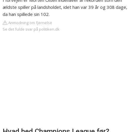
I forvejen er Morten Olsen indehaver af rekorden som den
ældste spiller på landsholdet, idet han var 39 år og 308 dage,
da han spillede sin 102.
Anmodning om fjernelse
Se det fulde svar på politiken.dk
Hvad hed Champions League før?