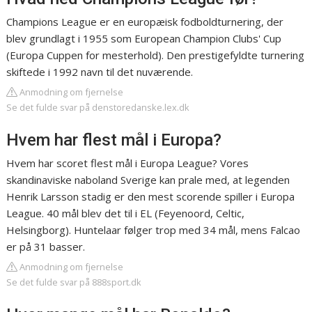
Champions League er en europæisk fodboldturnering, der
blev grundlagt i 1955 som European Champion Clubs' Cup
(Europa Cuppen for mesterhold). Den prestigefyldte turnering
skiftede i 1992 navn til det nuværende.
Anmodning om fjernelse
Se det fulde svar på denstoredanske.lex.dk
Hvem har flest mål i Europa?
Hvem har scoret flest mål i Europa League? Vores
skandinaviske naboland Sverige kan prale med, at legenden
Henrik Larsson stadig er den mest scorende spiller i Europa
League. 40 mål blev det til i EL (Feyenoord, Celtic,
Helsingborg). Huntelaar følger trop med 34 mål, mens Falcao
er på 31 basser.
Anmodning om fjernelse
Se det fulde svar på 888sport.dk