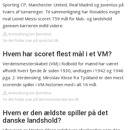
Sporting CP, Manchester United, Real Madrid og Juventus på
tværs af turneringer. Til sammenligning har Ronaldos evige
rival Lionel Messi scoret 759 mål for klub- og landshold
gennem karrieren indtil videre.
Anmodning om fjernelse
Se det fulde svar på sport.tv2.dk
Hvem har scoret flest mål i et VM?
Verdensmesterskabet (VM) i fodbold for mænd har været
afholdt hvert fjerde år siden 1930, undtagen i 1942 og 1946
pga. 2. Verdenskrig. Miroslav Klose fra Tyskland er den mest
scorende spiller i VM-historien med i alt 16 mål.
Anmodning om fjernelse
Se det fulde svar på denstoredanske.lex.dk
Hvem er den ældste spiller på det
danske landshold?