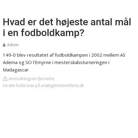
Hvad er det højeste antal mål
i en fodboldkamp?
Admin
149-0 blev resultatet af fodboldkampen i 2002 mellem AS
Adema og SO l'Emyrne i mesterskabsturneringen i
Madagascar.
Anmodning om fjernelse
Se det fulde svar på unyttigehistoriefacts.dk