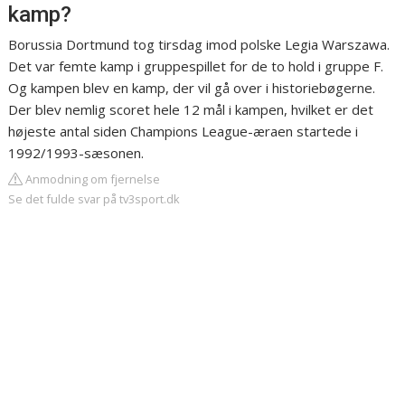
kamp?
Borussia Dortmund tog tirsdag imod polske Legia Warszawa.
Det var femte kamp i gruppespillet for de to hold i gruppe F.
Og kampen blev en kamp, der vil gå over i historiebøgerne.
Der blev nemlig scoret hele 12 mål i kampen, hvilket er det
højeste antal siden Champions League-æraen startede i
1992/1993-sæsonen.
Anmodning om fjernelse
Se det fulde svar på tv3sport.dk