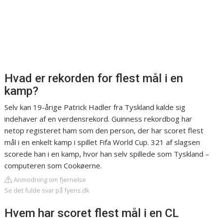
Hvad er rekorden for flest mål i en
kamp?
Selv kan 19-årige Patrick Hadler fra Tyskland kalde sig
indehaver af en verdensrekord. Guinness rekordbog har
netop registeret ham som den person, der har scoret flest
mål i en enkelt kamp i spillet Fifa World Cup. 321 af slagsen
scorede han i en kamp, hvor han selv spillede som Tyskland –
computeren som Cookøerne.
Anmodning om fjernelse
Se det fulde svar på fyens.dk
Hvem har scoret flest mål i en CL