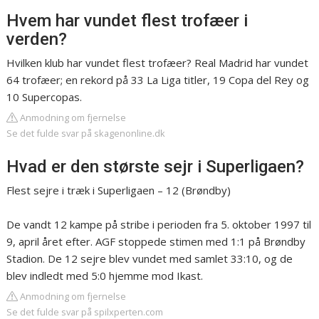
Hvem har vundet flest trofæer i
verden?
Hvilken klub har vundet flest trofæer? Real Madrid har vundet
64 trofæer; en rekord på 33 La Liga titler, 19 Copa del Rey og
10 Supercopas.
Anmodning om fjernelse
Se det fulde svar på skagenonline.dk
Hvad er den største sejr i Superligaen?
Flest sejre i træk i Superligaen – 12 (Brøndby)
De vandt 12 kampe på stribe i perioden fra 5. oktober 1997 til
9, april året efter. AGF stoppede stimen med 1:1 på Brøndby
Stadion. De 12 sejre blev vundet med samlet 33:10, og de
blev indledt med 5:0 hjemme mod Ikast.
Anmodning om fjernelse
Se det fulde svar på spilxperten.com