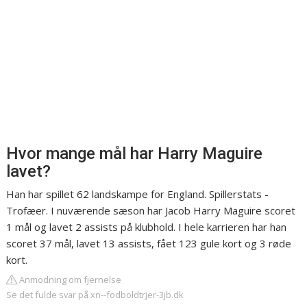
Hvor mange mål har Harry Maguire
lavet?
Han har spillet 62 landskampe for England. Spillerstats -
Trofæer. I nuværende sæson har Jacob Harry Maguire scoret
1 mål og lavet 2 assists på klubhold. I hele karrieren har han
scoret 37 mål, lavet 13 assists, fået 123 gule kort og 3 røde
kort.
Anmodning om fjernelse
Se det fulde svar på xn--fodboldtrjer-3jb.dk