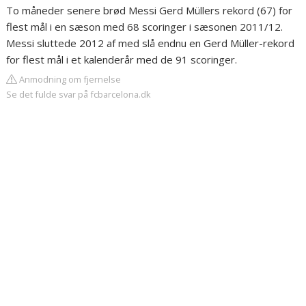
To måneder senere brød Messi Gerd Müllers rekord (67) for
flest mål i en sæson med 68 scoringer i sæsonen 2011/12.
Messi sluttede 2012 af med slå endnu en Gerd Müller-rekord
for flest mål i et kalenderår med de 91 scoringer.
Anmodning om fjernelse
Se det fulde svar på fcbarcelona.dk