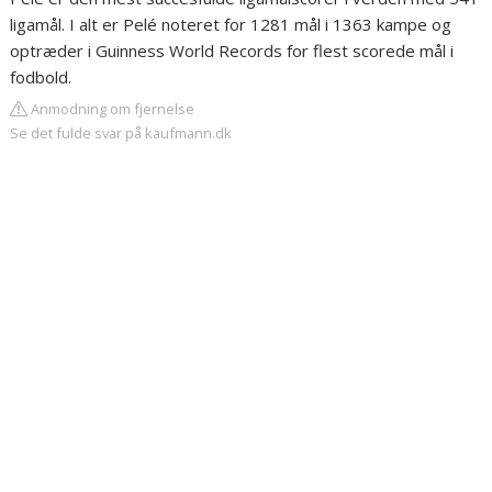
ligamål. I alt er Pelé noteret for 1281 mål i 1363 kampe og
optræder i Guinness World Records for flest scorede mål i
fodbold.
Anmodning om fjernelse
Se det fulde svar på kaufmann.dk