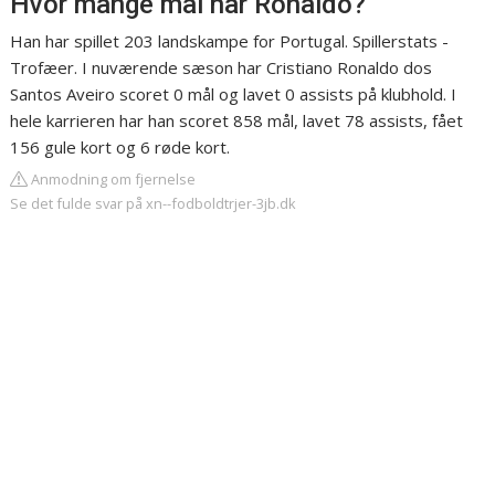
Hvor mange mål har Ronaldo?
Han har spillet 203 landskampe for Portugal. Spillerstats -
Trofæer. I nuværende sæson har Cristiano Ronaldo dos
Santos Aveiro scoret 0 mål og lavet 0 assists på klubhold. I
hele karrieren har han scoret 858 mål, lavet 78 assists, fået
156 gule kort og 6 røde kort.
Anmodning om fjernelse
Se det fulde svar på xn--fodboldtrjer-3jb.dk