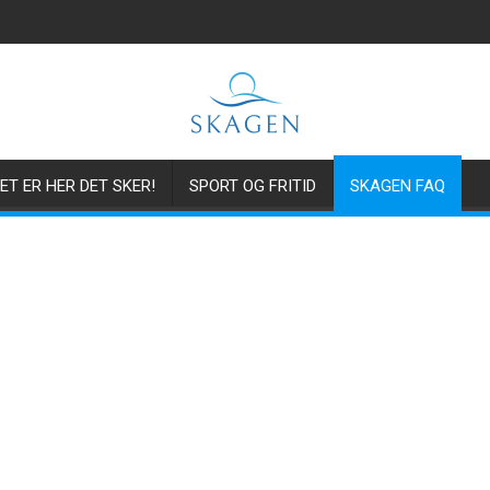
ET ER HER DET SKER!
SPORT OG FRITID
SKAGEN FAQ