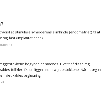
n?
diol at stimulere livmoderens slimhinde (endometriet) til at
 sig fast (implantationen).
tuttet.dk
g i æggestokkene begynde at modnes. Hvert af disse æg
ldes follikler. Disse ligger inde i æggestokkene. Når et æg er
es - det kaldes ægløsning.
d.dk