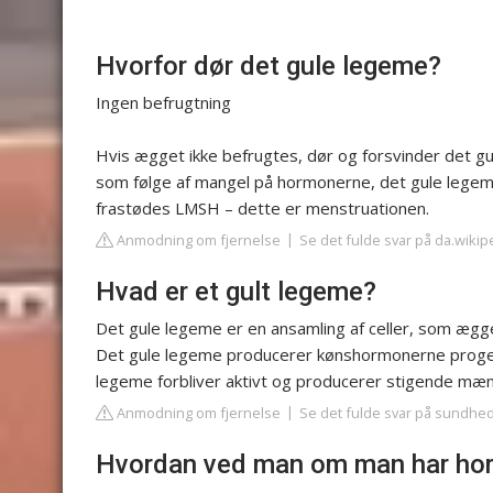
Hvorfor dør det gule legeme?
Ingen befrugtning
Hvis ægget ikke befrugtes, dør og forsvinder det gu
som følge af mangel på hormonerne, det gule legem
frastødes LMSH – dette er menstruationen.
Anmodning om fjernelse
Se det fulde svar på da.wikip
Hvad er et gult legeme?
Det gule legeme er en ansamling af celler, som ægg
Det gule legeme producerer kønshormonerne progest
legeme forbliver aktivt og producerer stigende mæn
Anmodning om fjernelse
Se det fulde svar på sundhe
Hvordan ved man om man har ho