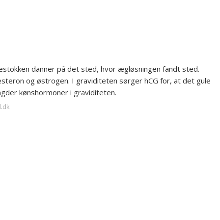
?
estokken danner på det sted, hvor ægløsningen fandt sted.
eron og østrogen. I graviditeten sørger hCG for, at det gule
gder kønshormoner i graviditeten.
d.dk