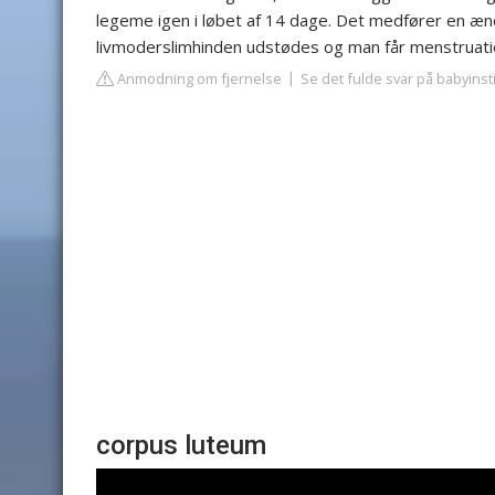
legeme igen i løbet af 14 dage. Det medfører en æn
livmoderslimhinden udstødes og man får menstruati
Anmodning om fjernelse
Se det fulde svar på babyinsti
corpus luteum