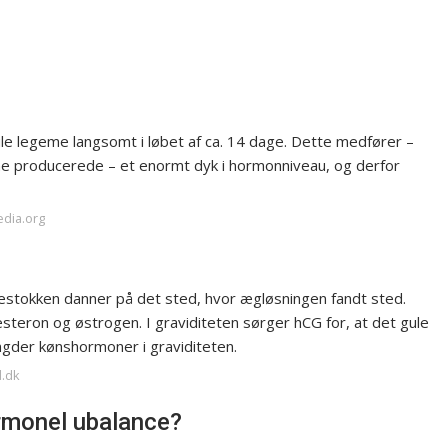
le legeme langsomt i løbet af ca. 14 dage. Dette medfører –
e producerede – et enormt dyk i hormonniveau, og derfor
edia.org
estokken danner på det sted, hvor ægløsningen fandt sted.
eron og østrogen. I graviditeten sørger hCG for, at det gule
gder kønshormoner i graviditeten.
d.dk
rmonel ubalance?