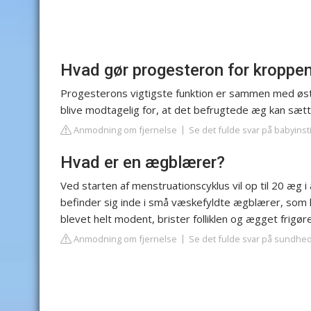
Hvad gør progesteron for kroppe
Progesterons vigtigste funktion er sammen med østra
blive modtagelig for, at det befrugtede æg kan sætte
Anmodning om fjernelse
Se det fulde svar på babyinsti
Hvad er en ægblærer?
Ved starten af menstruationscyklus vil op til 20 æ
befinder sig inde i små væskefyldte ægblærer, som ka
blevet helt modent, brister folliklen og ægget frigør
Anmodning om fjernelse
Se det fulde svar på sundhe