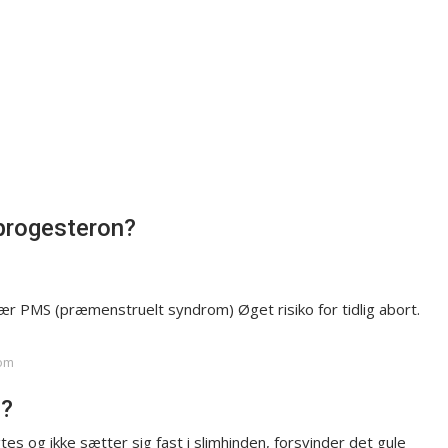
 progesteron?
r PMS (præmenstruelt syndrom) Øget risiko for tidlig abort.
com
m?
tes og ikke sætter sig fast i slimhinden, forsvinder det gule