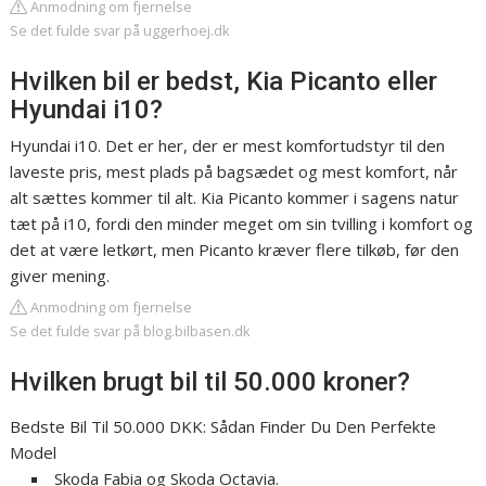
Anmodning om fjernelse
Se det fulde svar på uggerhoej.dk
Hvilken bil er bedst, Kia Picanto eller
Hyundai i10?
Hyundai i10. Det er her, der er mest komfortudstyr til den
laveste pris, mest plads på bagsædet og mest komfort, når
alt sættes kommer til alt. Kia Picanto kommer i sagens natur
tæt på i10, fordi den minder meget om sin tvilling i komfort og
det at være letkørt, men Picanto kræver flere tilkøb, før den
giver mening.
Anmodning om fjernelse
Se det fulde svar på blog.bilbasen.dk
Hvilken brugt bil til 50.000 kroner?
Bedste Bil Til 50.000 DKK: Sådan Finder Du Den Perfekte
Model
Skoda Fabia og Skoda Octavia.