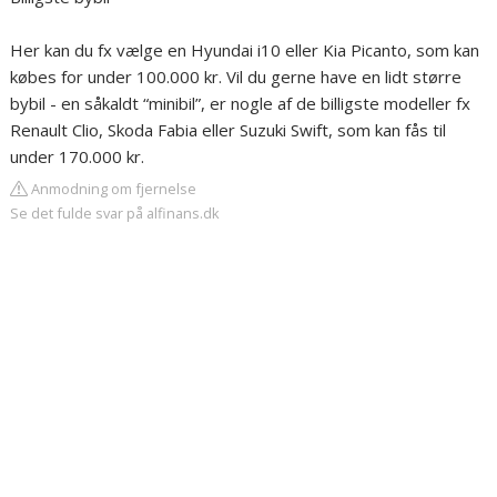
Her kan du fx vælge en Hyundai i10 eller Kia Picanto, som kan
købes for under 100.000 kr. Vil du gerne have en lidt større
bybil - en såkaldt “minibil”, er nogle af de billigste modeller fx
Renault Clio, Skoda Fabia eller Suzuki Swift, som kan fås til
under 170.000 kr.
Anmodning om fjernelse
Se det fulde svar på alfinans.dk