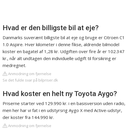
Hvad er den billigste bil at eje?
Danmarks suverænt billigste bil at eje og bruge er Citroen C1
1.0 Aspire. Hver kilometer i denne fikse, aldrende bilmodel
koster en bagatel af 1,28 kr. Udgiften over fire år er 102.347
kr., når alt undtagen den individuelle udgift til forsikring er
medregnet.
Anmodning om fjernelse
Se det fulde svar på bilpriser.dk
Hvad koster en helt ny Toyota Aygo?
Priserne starter ved 129.990 kr. i en basisversion uden radio,
men her har vi fat i en udstyrsrig Aygo X med Active-udstyr,
der koster fra 144.990 kr.
Anmodning om fjernelse