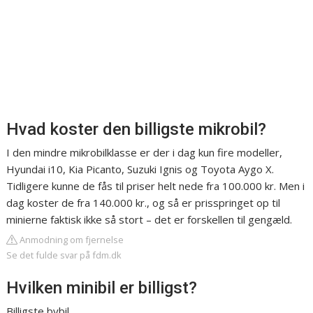
Hvad koster den billigste mikrobil?
I den mindre mikrobilklasse er der i dag kun fire modeller,
Hyundai i10, Kia Picanto, Suzuki Ignis og Toyota Aygo X.
Tidligere kunne de fås til priser helt nede fra 100.000 kr. Men i
dag koster de fra 140.000 kr., og så er prisspringet op til
minierne faktisk ikke så stort – det er forskellen til gengæld.
Anmodning om fjernelse
Se det fulde svar på fdm.dk
Hvilken minibil er billigst?
Billigste bybil