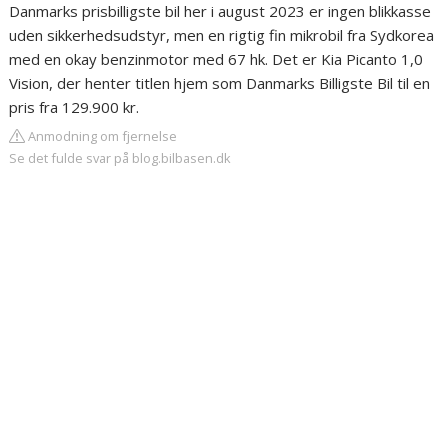
Danmarks prisbilligste bil her i august 2023 er ingen blikkasse
uden sikkerhedsudstyr, men en rigtig fin mikrobil fra Sydkorea
med en okay benzinmotor med 67 hk. Det er Kia Picanto 1,0
Vision, der henter titlen hjem som Danmarks Billigste Bil til en
pris fra 129.900 kr.
Anmodning om fjernelse
Se det fulde svar på blog.bilbasen.dk