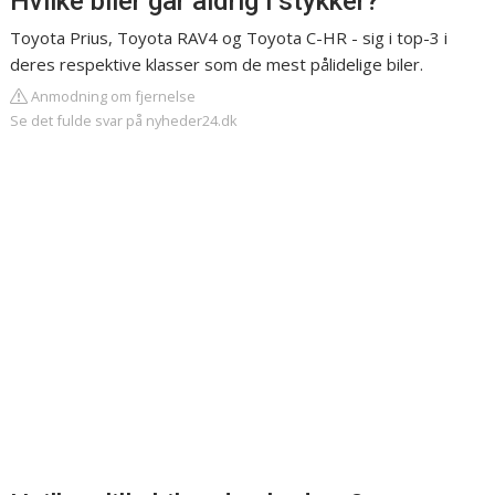
Hvilke biler går aldrig i stykker?
Toyota Prius, Toyota RAV4 og Toyota C-HR - sig i top-3 i
deres respektive klasser som de mest pålidelige biler.
Anmodning om fjernelse
Se det fulde svar på nyheder24.dk