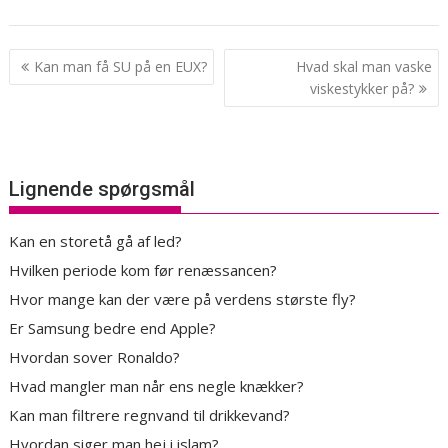
Indlægsnavigation
Kan man få SU på en EUX?
Hvad skal man vaske
viskestykker på?
Lignende spørgsmål
Kan en storetå gå af led?
Hvilken periode kom før renæssancen?
Hvor mange kan der være på verdens største fly?
Er Samsung bedre end Apple?
Hvordan sover Ronaldo?
Hvad mangler man når ens negle knækker?
Kan man filtrere regnvand til drikkevand?
Hvordan siger man hej i islam?