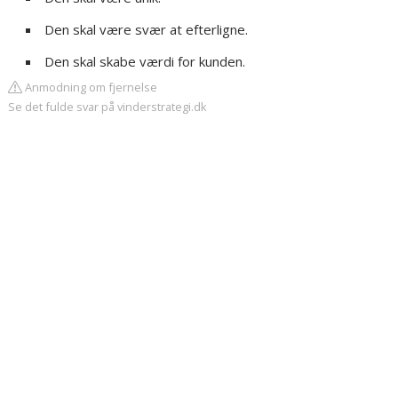
Den skal være svær at efterligne.
Den skal skabe værdi for kunden.
Anmodning om fjernelse
Se det fulde svar på vinderstrategi.dk