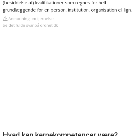
(besiddelse af) kvalifikationer som regnes for helt
grundlæggende for en person, institution, organisation el. lign.
Anmodning om fjernelse
Se det fulde svar på ordnet.dk
Hvad kan kernekompetencer være?