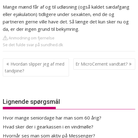
Mange mænd får af og til udløsning (også kaldet sædafgang
eller ejakulation) tidligere under sexakten, end de og
partneren gerne ville have det. Så længe det kun sker nu og
da, er der ingen grund til bekymring.
Anmodning om fjernelse
Se det fulde svar på sundhed.dk
Indlægsnavigation
Hvordan slipper jeg af med
Er MicroCement vandtæt?
tandpine?
Lignende spørgsmål
Hvor mange seniordage har man som 60 årig?
Hvad sker der i gearkassen i en vindmølle?
Hvornår ses man som aktiv på Messenger?