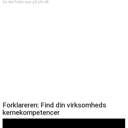
Se det fulde svar på ofir.dk
Forklareren: Find din virksomheds
kernekompetencer