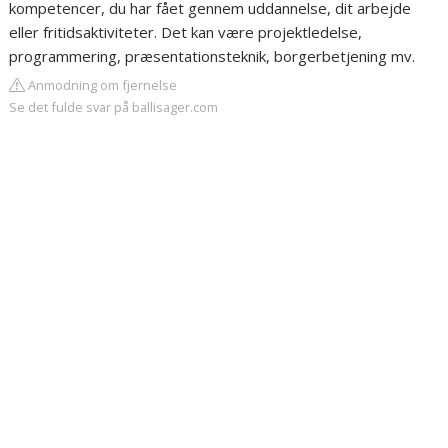
kompetencer, du har fået gennem uddannelse, dit arbejde
eller fritidsaktiviteter. Det kan være projektledelse,
programmering, præsentationsteknik, borgerbetjening mv.
Anmodning om fjernelse
Se det fulde svar på ballisager.com