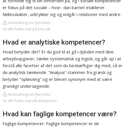
at forholde sig til sin omverden på, og i sociale kompetencer
er fokus på det sociale – hvor- dan barnet etablerer
fællesskaber, udtrykker sig og indgår i relationer med andre.
Anmodning om fjernelse
Se det fulde svar på emu.dk
Hvad er analytiske kompetencer?
Hvad betyder det? Er du god til at gå i dybden med dine
arbejdsopgaver, tænke systematisk og logisk, og går op i at
forstå alle facetter af det som du beskæftiger dig med, så er
du analytisk tænkende. “Analyse” stammer fra græsk og
betyder “opløsning” og er blevet synonym med at være
grundigt undersøgende.
Anmodning om fjernelse
Se det fulde svar på arbejd.com
Hvad kan faglige kompetencer være?
Faglige kompetencer: Faglige kompetencer er de