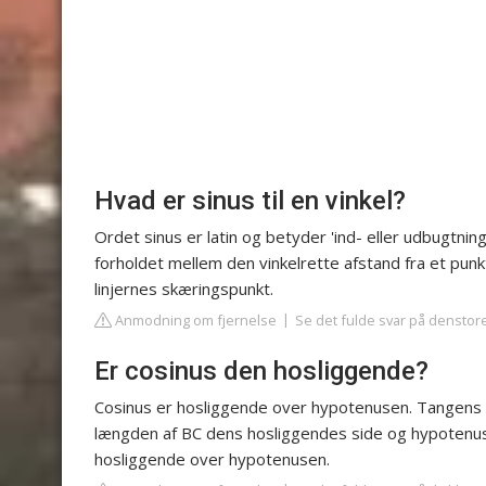
Hvad er sinus til en vinkel?
Ordet sinus er latin og betyder 'ind- eller udbugtning,
forholdet mellem den vinkelrette afstand fra et punkt 
linjernes skæringspunkt.
Anmodning om fjernelse
Se det fulde svar på denstor
Er cosinus den hosliggende?
Cosinus er hosliggende over hypotenusen. Tangens 
længden af BC dens hosliggendes side og hypotenusen
hosliggende over hypotenusen.