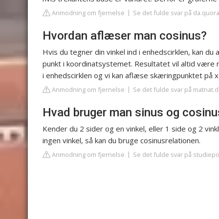
Anmodning om fjernelse
Se det fulde svar på da.quor
Hvordan aflæser man cosinus?
Hvis du tegner din vinkel ind i enhedscirklen, kan d
punkt i koordinatsystemet. Resultatet vil altid være 
i enhedscirklen og vi kan aflæse skæringpunktet på x
Anmodning om fjernelse
Se det fulde svar på matnat.d
Hvad bruger man sinus og cosinus
Kender du 2 sider og en vinkel, eller 1 side og 2 vin
ingen vinkel, så kan du bruge cosinusrelationen.
Anmodning om fjernelse
Se det fulde svar på studiepo