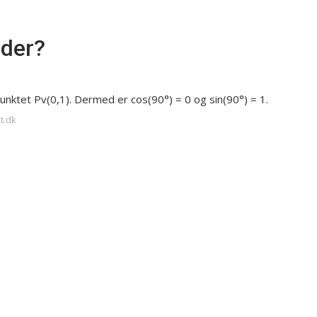
ader?
spunktet Pv(0,1). Dermed er cos⁡(90°) = 0 og sin⁡(90°) = 1.
t.dk