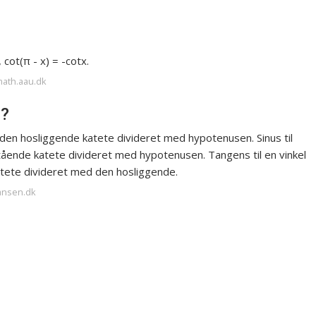
, cot(π - x) = -cotx.
math.aau.dk
s?
med den hosliggende katete divideret med hypotenusen. Sinus til
stående katete divideret med hypotenusen. Tangens til en vinkel
atete divideret med den hosliggende.
hansen.dk