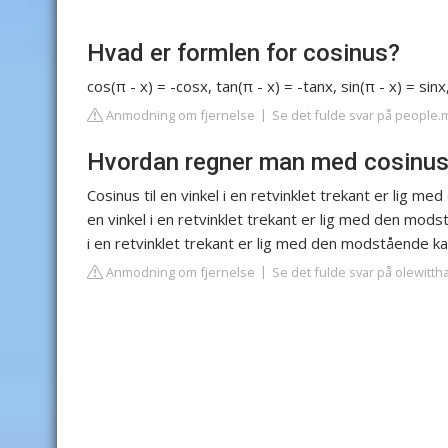
Hvad er formlen for cosinus?
cos(π - x) = -cosx, tan(π - x) = -tanx, sin(π - x) = sinx
Anmodning om fjernelse
Se det fulde svar på people.
Hvordan regner man med cosinu
Cosinus til en vinkel i en retvinklet trekant er lig 
en vinkel i en retvinklet trekant er lig med den mod
i en retvinklet trekant er lig med den modstående k
Anmodning om fjernelse
Se det fulde svar på olewitt