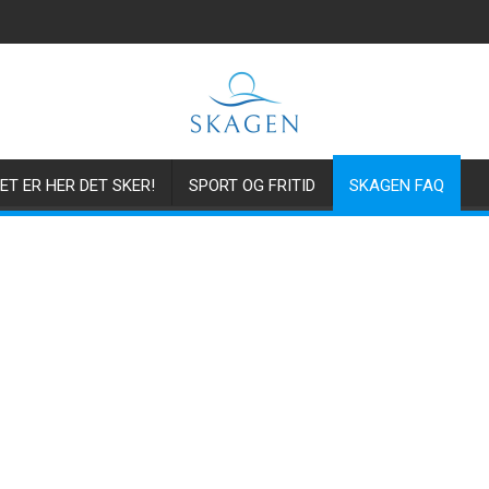
ET ER HER DET SKER!
SPORT OG FRITID
SKAGEN FAQ