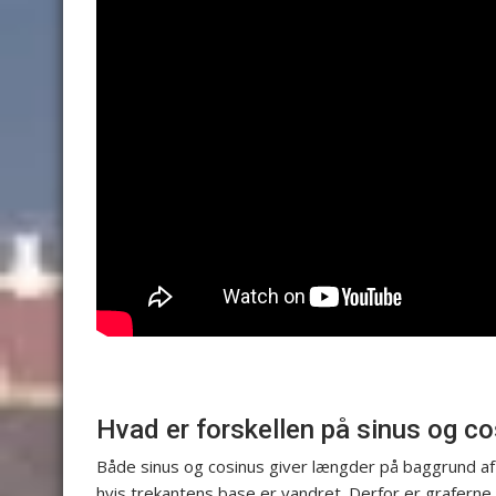
Hvad er forskellen på sinus og c
Både sinus og cosinus giver længder på baggrund af 
hvis trekantens base er vandret. Derfor er graferne 