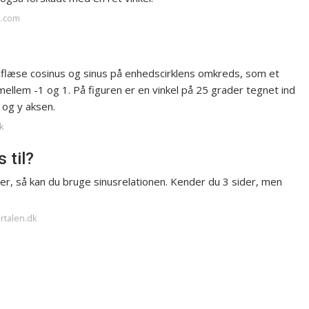
a.com
u aflæse cosinus og sinus på enhedscirklens omkreds, som et
mellem -1 og 1. På figuren er en vinkel på 25 grader tegnet ind
 og y aksen.
k
 til?
kler, så kan du bruge sinusrelationen. Kender du 3 sider, men
rtalen.dk