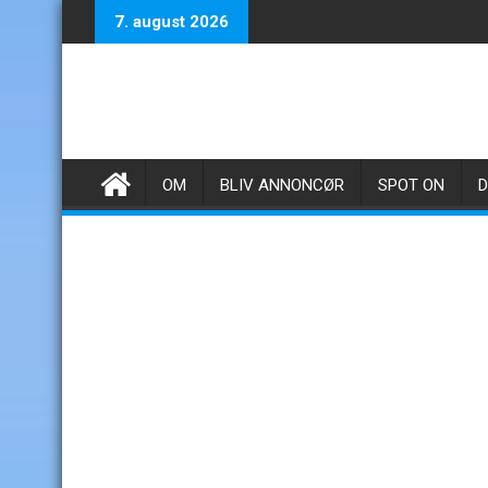
Skip
7. august 2026
to
content
OM
BLIV ANNONCØR
SPOT ON
D