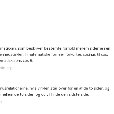
tematikken, som beskriver bestemte forhold mellem siderne i en
å enhedscirklen. I matematiske formler forkortes cosinus til cos,
tematisk som: cos θ.
edia.org
nusrelationerne, hvis vinklen står over for en af de to sider, og
 mellem de to sider, og du vil finde den sidste side.
dk