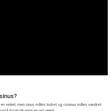
osinus?
en vinkel, men sinus måles lodret og cosinus måles vandret
også forskudt med en ret vinkel.