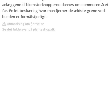
anlæggene til blomsterknopperne dannes om sommeren året
før. En let beskæring hvor man fjerner de ældste grene ved
bunden er formålstjenligt.
Anmodning om fjernelse
Se det fulde svar på planteshop.dk