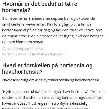
Hvornår er det bedst at tørre
hortensia?
Blomsterne har i månederne september og oktober de
smukkeste farvevarianter. Klip forsigtigt blomsten på
hortensiaen af på en tør dag og lad den tørre et varmt, tørt
og mørkt sted. Hvis blomsten er lidt fugtig, skal den hænges
op med blomsten nedad.
Anmodning om fjernelse
Se det fulde svar på magicalhydrangea.com
Hvad er forskellen på hortensia og
havehortensia?
Navneforvirring omkring syrenhortensia og havehortensia
'Hydrangea paniculata' kaldes også "havehortensia", fordi den
er større end andre hortensiaer og kun kan bruges udenfor i
haven, modsat 'Hydrangea macrophylla' (almindelig