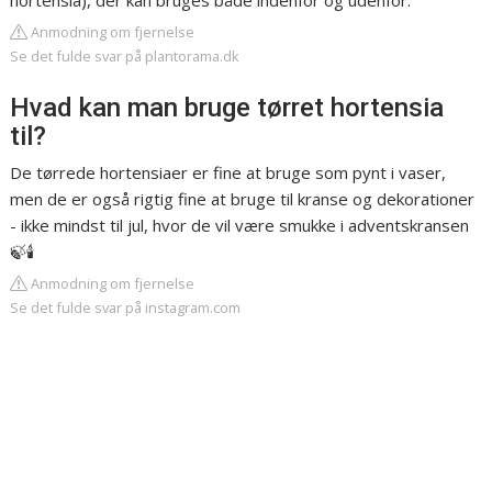
hortensia), der kan bruges både indenfor og udenfor.
Anmodning om fjernelse
Se det fulde svar på plantorama.dk
Hvad kan man bruge tørret hortensia
til?
De tørrede hortensiaer er fine at bruge som pynt i vaser,
men de er også rigtig fine at bruge til kranse og dekorationer
- ikke mindst til jul, hvor de vil være smukke i adventskransen
🍃🕯️
Anmodning om fjernelse
Se det fulde svar på instagram.com