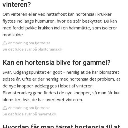
vinteren?
Om vinteren eller ved nattefrost kan hortensia i krukker
flyttes ind langs husmuren, hvor de står beskyttet. Du kan
med fordel pakke krukken ind i en halmmåtte, som isolerer
mod kulde.
Anmodning om fjernelse
Se det fulde svar på plantorama.dk
Kan en hortensia blive for gammel?
Svar. Udgangspunktet er godt – nemlig at de har blomstret
sidste år. Ofte er der nemlig med hortensia det problem, at
de nye knopper ødelægges i løbet af vinteren.
Blomsteranlæggene findes i de nye knopper, så man får kun
blomster, hvis de har overlevet vinteren.
Anmodning om fjernelse
Se det fulde svar på havenyt.dk
Hvordan får man tørret hortensia til at