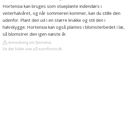
Hortensia kan bruges som stueplante indendørs i
vinterhalvåret, og når sommeren kommer, kan du stille den
udenfor. Plant den ud i en større krukke og stil den i
halvskygge. Hortensia kan også plantes i blomsterbedet i læ,
så blomstrer den igen næste år.
Anmodning om fjernelse
Se det fulde svar på euroflorist.dk