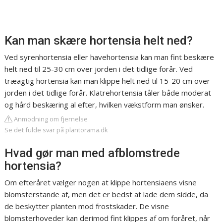
Kan man skære hortensia helt ned?
Ved syrenhortensia eller havehortensia kan man fint beskære
helt ned til 25-30 cm over jorden i det tidlige forår. Ved
træagtig hortensia kan man klippe helt ned til 15-20 cm over
jorden i det tidlige forår. Klatrehortensia tåler både moderat
og hård beskæring al efter, hvilken vækstform man ønsker.
Anmodning om fjernelse
Se det fulde svar på plantorama.dk
Hvad gør man med afblomstrede
hortensia?
Om efteråret vælger nogen at klippe hortensiaens visne
blomsterstande af, men det er bedst at lade dem sidde, da
de beskytter planten mod frostskader. De visne
blomsterhoveder kan derimod fint klippes af om foråret, når