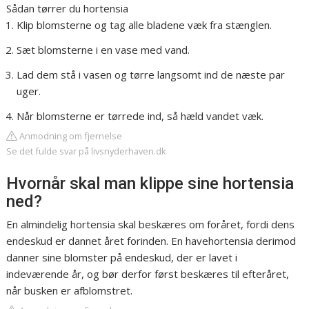
Sådan tørrer du hortensia
Klip blomsterne og tag alle bladene væk fra stænglen.
Sæt blomsterne i en vase med vand.
Lad dem stå i vasen og tørre langsomt ind de næste par
uger.
Når blomsterne er tørrede ind, så hæld vandet væk.
Anmodning om fjernelse
Se det fulde svar på livsnyderhaven.dk
Hvornår skal man klippe sine hortensia
ned?
En almindelig hortensia skal beskæres om foråret, fordi dens
endeskud er dannet året forinden. En havehortensia derimod
danner sine blomster på endeskud, der er lavet i
indeværende år, og bør derfor først beskæres til efteråret,
når busken er afblomstret.