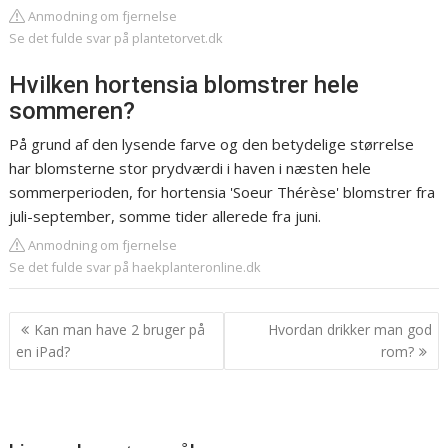
Anmodning om fjernelse
Se det fulde svar på plantetorvet.dk
Hvilken hortensia blomstrer hele
sommeren?
På grund af den lysende farve og den betydelige størrelse
har blomsterne stor prydværdi i haven i næsten hele
sommerperioden, for hortensia 'Soeur Thérèse' blomstrer fra
juli-september, somme tider allerede fra juni.
Anmodning om fjernelse
Se det fulde svar på haekplanteronline.dk
Indlægsnavigation
Kan man have 2 bruger på
Hvordan drikker man god
en iPad?
rom?