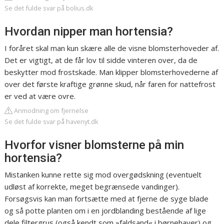
Se det fulde svar på bolius.dk
Hvordan nipper man hortensia?
I foråret skal man kun skære alle de visne blomsterhoveder af.
Det er vigtigt, at de får lov til sidde vinteren over, da de
beskytter mod frostskade. Man klipper blomsterhovederne af
over det første kraftige grønne skud, når faren for nattefrost
er ved at være ovre.
Anmodning om fjernelse
Se det fulde svar på havenyt.dk
Hvorfor visner blomsterne på min
hortensia?
Mistanken kunne rette sig mod overgødskning (eventuelt
udløst af korrekte, meget begrænsede vandinger).
Forsøgsvis kan man fortsætte med at fjerne de syge blade
og så potte planten om i en jordblanding bestående af lige
dele filtergrus (også kendt som »faldsand« i børnehaver) og