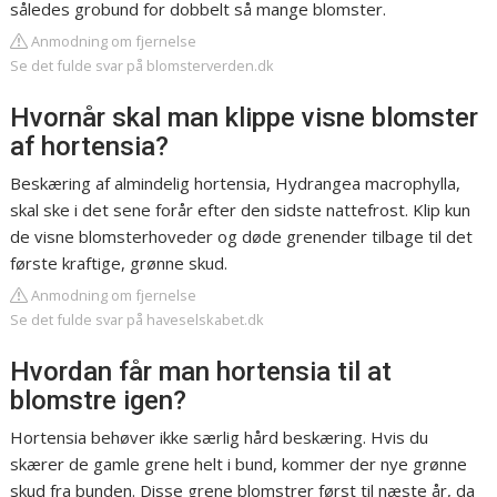
således grobund for dobbelt så mange blomster.
Anmodning om fjernelse
Se det fulde svar på blomsterverden.dk
Hvornår skal man klippe visne blomster
af hortensia?
Beskæring af almindelig hortensia, Hydrangea macrophylla,
skal ske i det sene forår efter den sidste nattefrost. Klip kun
de visne blomsterhoveder og døde grenender tilbage til det
første kraftige, grønne skud.
Anmodning om fjernelse
Se det fulde svar på haveselskabet.dk
Hvordan får man hortensia til at
blomstre igen?
Hortensia behøver ikke særlig hård beskæring. Hvis du
skærer de gamle grene helt i bund, kommer der nye grønne
skud fra bunden. Disse grene blomstrer først til næste år, da