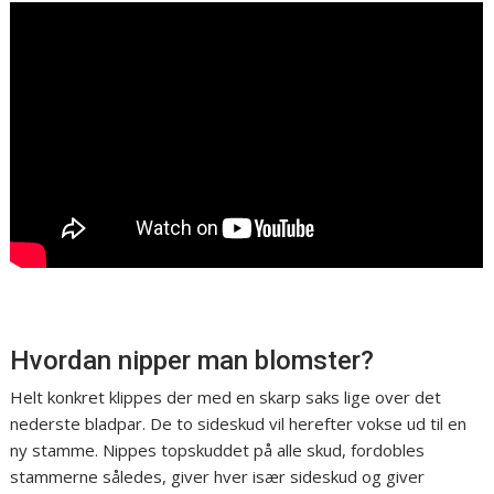
Hvordan nipper man blomster?
Helt konkret klippes der med en skarp saks lige over det
nederste bladpar. De to sideskud vil herefter vokse ud til en
ny stamme. Nippes topskuddet på alle skud, fordobles
stammerne således, giver hver især sideskud og giver