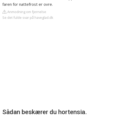
faren for nattefrost er ovre.
Anmodning om fjernelse
Se det fulde svar på haveglad.dk
Sådan beskærer du hortensia.