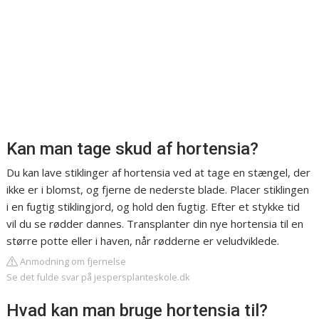
Kan man tage skud af hortensia?
Du kan lave stiklinger af hortensia ved at tage en stængel, der
ikke er i blomst, og fjerne de nederste blade. Placer stiklingen
i en fugtig stiklingjord, og hold den fugtig. Efter et stykke tid
vil du se rødder dannes. Transplanter din nye hortensia til en
større potte eller i haven, når rødderne er veludviklede.
Anmodning om fjernelse
Se det fulde svar på jespersplanteskole.dk
Hvad kan man bruge hortensia til?