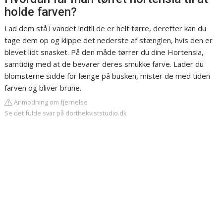
holde farven?
Lad dem stå i vandet indtil de er helt tørre, derefter kan du
tage dem op og klippe det nederste af stænglen, hvis den er
blevet lidt snasket. På den måde tørrer du dine Hortensia,
samtidig med at de bevarer deres smukke farve. Lader du
blomsterne sidde for længe på busken, mister de med tiden
farven og bliver brune.
Anmodning om fjernelse
Se det fulde svar på dorthekviststudio.dk