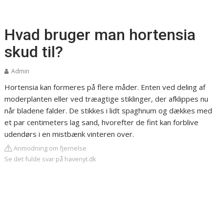
Hvad bruger man hortensia
skud til?
Admin
Hortensia kan formeres på flere måder. Enten ved deling af
moderplanten eller ved træagtige stiklinger, der afklippes nu
når bladene falder. De stikkes i lidt spaghnum og dækkes med
et par centimeters lag sand, hvorefter de fint kan forblive
udendørs i en mistbænk vinteren over.
Anmodning om fjernelse
Se det fulde svar på havenyt.dk