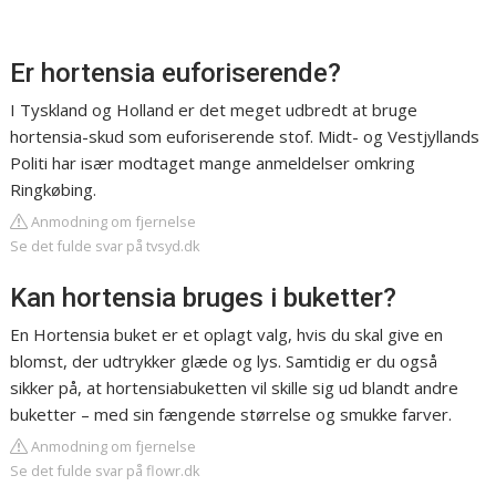
Er hortensia euforiserende?
I Tyskland og Holland er det meget udbredt at bruge
hortensia-skud som euforiserende stof. Midt- og Vestjyllands
Politi har især modtaget mange anmeldelser omkring
Ringkøbing.
Anmodning om fjernelse
Se det fulde svar på tvsyd.dk
Kan hortensia bruges i buketter?
En Hortensia buket er et oplagt valg, hvis du skal give en
blomst, der udtrykker glæde og lys. Samtidig er du også
sikker på, at hortensiabuketten vil skille sig ud blandt andre
buketter – med sin fængende størrelse og smukke farver.
Anmodning om fjernelse
Se det fulde svar på flowr.dk