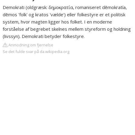
Demokrati (oldgræsk: δημοκρατία, romaniseret dēmokratía,
dēmos 'folk' og kratos 'vælde') eller folkestyre er et politisk
system, hvor magten ligger hos folket. I en moderne
forståelse af begrebet skelnes mellem styreform og holdning
(livssyn). Demokrati betyder folkestyre.
Anmodning om fjernelse
Se det fulde svar på da.wikipedia.org