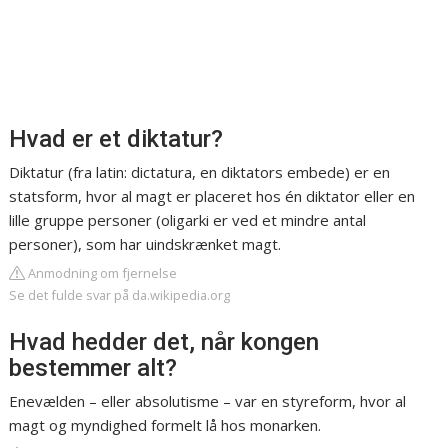
Hvad er et diktatur?
Diktatur (fra latin: dictatura, en diktators embede) er en
statsform, hvor al magt er placeret hos én diktator eller en
lille gruppe personer (oligarki er ved et mindre antal
personer), som har uindskrænket magt.
Anmodning om fjernelse
Se det fulde svar på da.wikipedia.org
Hvad hedder det, når kongen
bestemmer alt?
Enevælden – eller absolutisme – var en styreform, hvor al
magt og myndighed formelt lå hos monarken.