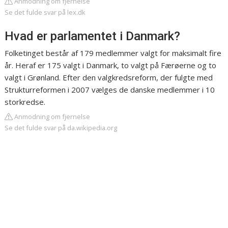
Anmodning om fjernelse
Se det fulde svar på lex.dk
Hvad er parlamentet i Danmark?
Folketinget består af 179 medlemmer valgt for maksimalt fire
år. Heraf er 175 valgt i Danmark, to valgt på Færøerne og to
valgt i Grønland. Efter den valgkredsreform, der fulgte med
Strukturreformen i 2007 vælges de danske medlemmer i 10
storkredse.
Anmodning om fjernelse
Se det fulde svar på da.wikipedia.org