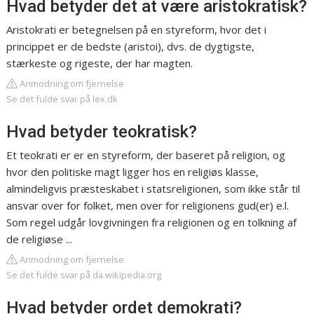
Hvad betyder det at være aristokratisk?
Aristokrati er betegnelsen på en styreform, hvor det i
princippet er de bedste (aristoi), dvs. de dygtigste,
stærkeste og rigeste, der har magten.
Anmodning om fjernelse
Se det fulde svar på lex.dk
Hvad betyder teokratisk?
Et teokrati er er en styreform, der baseret på religion, og
hvor den politiske magt ligger hos en religiøs klasse,
almindeligvis præsteskabet i statsreligionen, som ikke står til
ansvar over for folket, men over for religionens gud(er) e.l.
Som regel udgår lovgivningen fra religionen og en tolkning af
de religiøse ...
Anmodning om fjernelse
Se det fulde svar på da.wikipedia.org
Hvad betyder ordet demokrati?