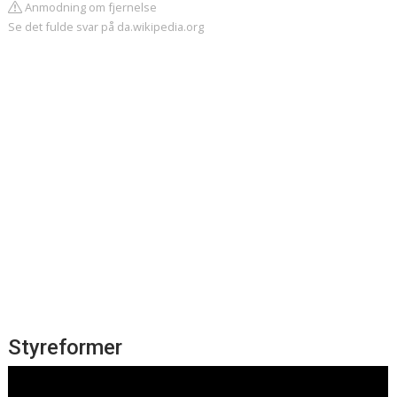
Anmodning om fjernelse
Se det fulde svar på da.wikipedia.org
Styreformer