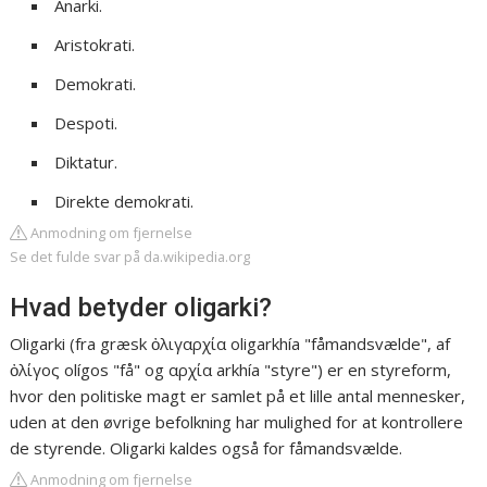
Anarki.
Aristokrati.
Demokrati.
Despoti.
Diktatur.
Direkte demokrati.
Anmodning om fjernelse
Se det fulde svar på da.wikipedia.org
Hvad betyder oligarki?
Oligarki (fra græsk ὀλιγαρχία oligarkhía "fåmandsvælde", af
ὀλίγος olígos "få" og αρχία arkhía "styre") er en styreform,
hvor den politiske magt er samlet på et lille antal mennesker,
uden at den øvrige befolkning har mulighed for at kontrollere
de styrende. Oligarki kaldes også for fåmandsvælde.
Anmodning om fjernelse