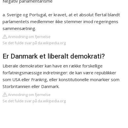
Negativ parlamentarisme
a. Sverige og Portugal, er kravet, at et absolut flertal blandt
parlamentets medlemmer ikke stemmer imod regeringens
sammensætning.
Anmodning om fjernelse
Se det fulde svar på da.wikipedia.org
Er Danmark et liberalt demokrati?
Liberale demokratier kan have en række forskellige
forfatningsmæssige indretninger: de kan være republikker
som USA eller Frankrig, eller konstitutionelle monarkier som
Storbritannien eller Danmark.
Anmodning om fjernelse
Se det fulde svar på da.wikipedia.org