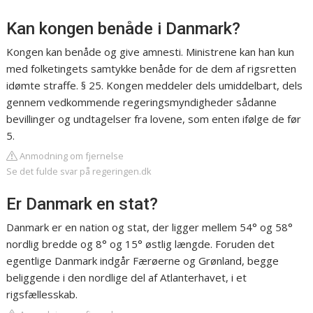
Kan kongen benåde i Danmark?
Kongen kan benåde og give amnesti. Ministrene kan han kun
med folketingets samtykke benåde for de dem af rigsretten
idømte straffe. § 25. Kongen meddeler dels umiddelbart, dels
gennem vedkommende regeringsmyndigheder sådanne
bevillinger og undtagelser fra lovene, som enten ifølge de før
5.
Anmodning om fjernelse
Se det fulde svar på regeringen.dk
Er Danmark en stat?
Danmark er en nation og stat, der ligger mellem 54° og 58°
nordlig bredde og 8° og 15° østlig længde. Foruden det
egentlige Danmark indgår Færøerne og Grønland, begge
beliggende i den nordlige del af Atlanterhavet, i et
rigsfællesskab.