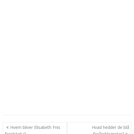
Indlægsnavigation
Hvem bliver Elisabeth Friis
Hvad hedder de blå
forelsket i?
forårsblomster?