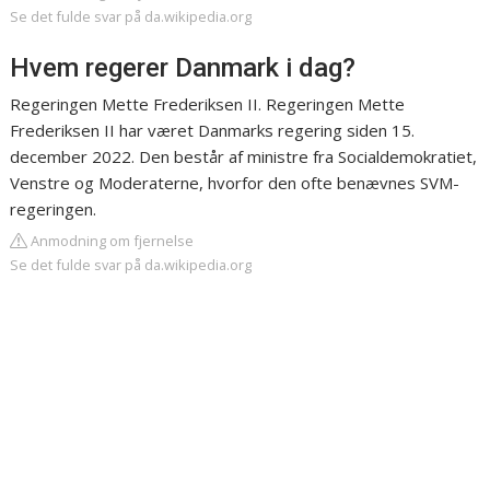
Se det fulde svar på da.wikipedia.org
Hvem regerer Danmark i dag?
Regeringen Mette Frederiksen II. Regeringen Mette
Frederiksen II har været Danmarks regering siden 15.
december 2022. Den består af ministre fra Socialdemokratiet,
Venstre og Moderaterne, hvorfor den ofte benævnes SVM-
regeringen.
Anmodning om fjernelse
Se det fulde svar på da.wikipedia.org