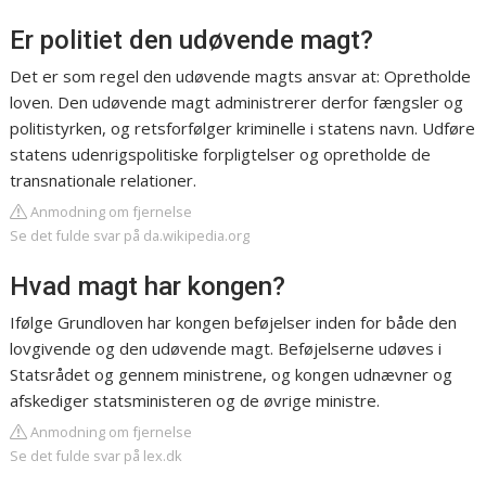
Er politiet den udøvende magt?
Det er som regel den udøvende magts ansvar at: Opretholde
loven. Den udøvende magt administrerer derfor fængsler og
politistyrken, og retsforfølger kriminelle i statens navn. Udføre
statens udenrigspolitiske forpligtelser og opretholde de
transnationale relationer.
Anmodning om fjernelse
Se det fulde svar på da.wikipedia.org
Hvad magt har kongen?
Ifølge Grundloven har kongen beføjelser inden for både den
lovgivende og den udøvende magt. Beføjelserne udøves i
Statsrådet og gennem ministrene, og kongen udnævner og
afskediger statsministeren og de øvrige ministre.
Anmodning om fjernelse
Se det fulde svar på lex.dk