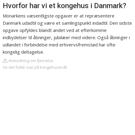
Hvorfor har vi et kongehus i Danmark?
Monarkens væsentligste opgaver er at repræsentere
Danmark udadtil og være et samlingspunkt indadtil. Den sidste
opgave opfyldes blandt andet ved at efterkomme
indbydelser til åbninger, jubilæer med videre. Også åbninger i
udlandet i forbindelse med erhvervsfremstød har ofte
kongelig deltagelse.
Anmodning om fjernelse
Se det fulde svar på kongehuset.dk