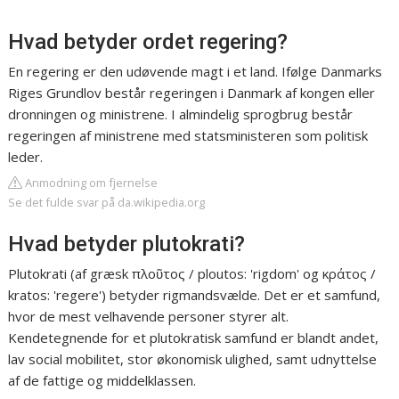
Hvad betyder ordet regering?
En regering er den udøvende magt i et land. Ifølge Danmarks
Riges Grundlov består regeringen i Danmark af kongen eller
dronningen og ministrene. I almindelig sprogbrug består
regeringen af ministrene med statsministeren som politisk
leder.
Anmodning om fjernelse
Se det fulde svar på da.wikipedia.org
Hvad betyder plutokrati?
Plutokrati (af græsk πλοῦτος / ploutos: 'rigdom' og κράτος /
kratos: 'regere') betyder rigmandsvælde. Det er et samfund,
hvor de mest velhavende personer styrer alt.
Kendetegnende for et plutokratisk samfund er blandt andet,
lav social mobilitet, stor økonomisk ulighed, samt udnyttelse
af de fattige og middelklassen.