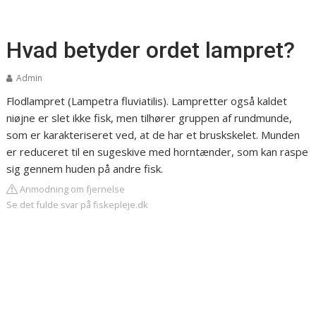
Hvad betyder ordet lampret?
Admin
Flodlampret (Lampetra fluviatilis). Lampretter også kaldet
niøjne er slet ikke fisk, men tilhører gruppen af rundmunde,
som er karakteriseret ved, at de har et bruskskelet. Munden
er reduceret til en sugeskive med horntænder, som kan raspe
sig gennem huden på andre fisk.
Anmodning om fjernelse
Se det fulde svar på fiskepleje.dk