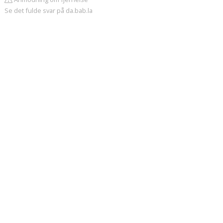
Se det fulde svar på da.bab.la