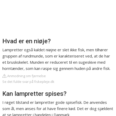
Hvad er en niøje?
Lampretter også kaldet niøjne er slet ikke fisk, men tilhører
gruppen af rundmunde, som er karakteriseret ved, at de har
et bruskskelet. Munden er reduceret til en sugeskive med
horntænder, som kan raspe sig gennem huden på andre fisk.
Anmodning om fjernelse
Se det fulde svar på fiskepleje.dk
Kan lampretter spises?
I røget tilstand er lampretter gode spisefisk. De anvendes
som ål, men anses for at have finere kød. Det er dog sjældent
at se lampretter i handelen i Danmark.