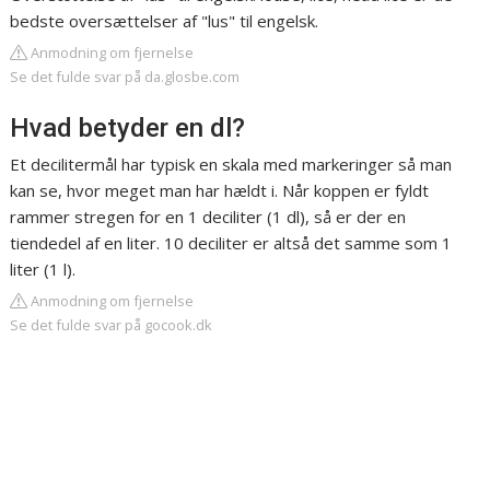
bedste oversættelser af "lus" til engelsk.
Anmodning om fjernelse
Se det fulde svar på da.glosbe.com
Hvad betyder en dl?
Et decilitermål har typisk en skala med markeringer så man
kan se, hvor meget man har hældt i. Når koppen er fyldt
rammer stregen for en 1 deciliter (1 dl), så er der en
tiendedel af en liter. 10 deciliter er altså det samme som 1
liter (1 l).
Anmodning om fjernelse
Se det fulde svar på gocook.dk