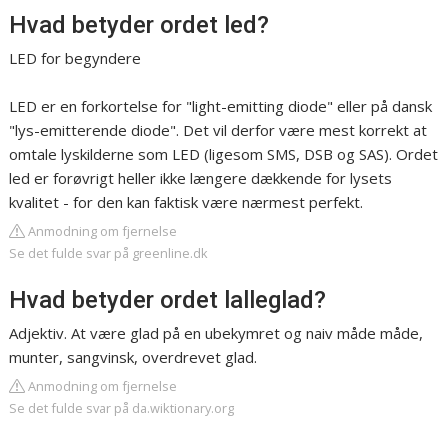
Hvad betyder ordet led?
LED for begyndere
LED er en forkortelse for "light-emitting diode" eller på dansk
"lys-emitterende diode". Det vil derfor være mest korrekt at
omtale lyskilderne som LED (ligesom SMS, DSB og SAS). Ordet
led er forøvrigt heller ikke længere dækkende for lysets
kvalitet - for den kan faktisk være nærmest perfekt.
Anmodning om fjernelse
Se det fulde svar på greenline.dk
Hvad betyder ordet lalleglad?
Adjektiv. At være glad på en ubekymret og naiv måde måde,
munter, sangvinsk, overdrevet glad.
Anmodning om fjernelse
Se det fulde svar på da.wiktionary.org