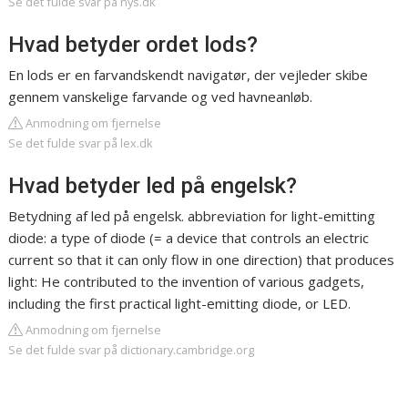
Se det fulde svar på nys.dk
Hvad betyder ordet lods?
En lods er en farvandskendt navigatør, der vejleder skibe
gennem vanskelige farvande og ved havneanløb.
Anmodning om fjernelse
Se det fulde svar på lex.dk
Hvad betyder led på engelsk?
Betydning af led på engelsk. abbreviation for light-emitting
diode: a type of diode (= a device that controls an electric
current so that it can only flow in one direction) that produces
light: He contributed to the invention of various gadgets,
including the first practical light-emitting diode, or LED.
Anmodning om fjernelse
Se det fulde svar på dictionary.cambridge.org