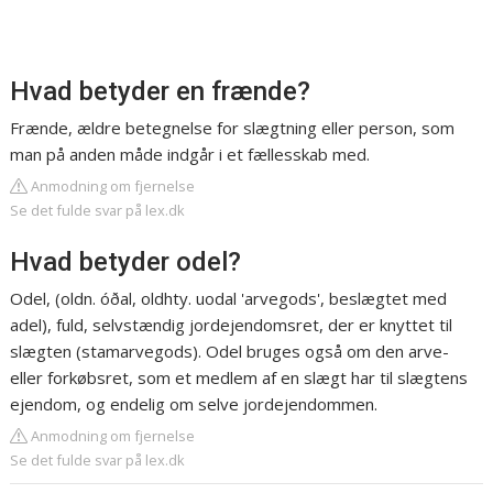
Hvad betyder en frænde?
Frænde, ældre betegnelse for slægtning eller person, som
man på anden måde indgår i et fællesskab med.
Anmodning om fjernelse
Se det fulde svar på lex.dk
Hvad betyder odel?
Odel, (oldn. óðal, oldhty. uodal 'arvegods', beslægtet med
adel), fuld, selvstændig jordejendomsret, der er knyttet til
slægten (stamarvegods). Odel bruges også om den arve-
eller forkøbsret, som et medlem af en slægt har til slægtens
ejendom, og endelig om selve jordejendommen.
Anmodning om fjernelse
Se det fulde svar på lex.dk