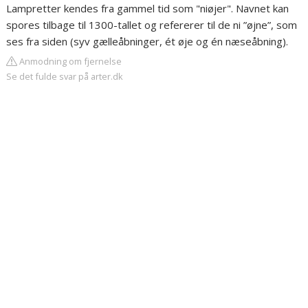
Lampretter kendes fra gammel tid som "niøjer". Navnet kan
spores tilbage til 1300-tallet og refererer til de ni ”øjne”, som
ses fra siden (syv gælleåbninger, ét øje og én næseåbning).
Anmodning om fjernelse
Se det fulde svar på arter.dk