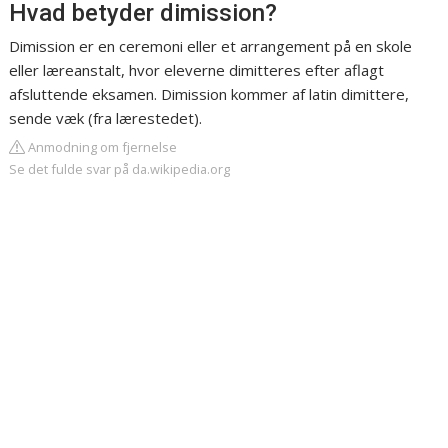
Hvad betyder dimission?
Dimission er en ceremoni eller et arrangement på en skole
eller læreanstalt, hvor eleverne dimitteres efter aflagt
afsluttende eksamen. Dimission kommer af latin dimittere,
sende væk (fra lærestedet).
Anmodning om fjernelse
Se det fulde svar på da.wikipedia.org