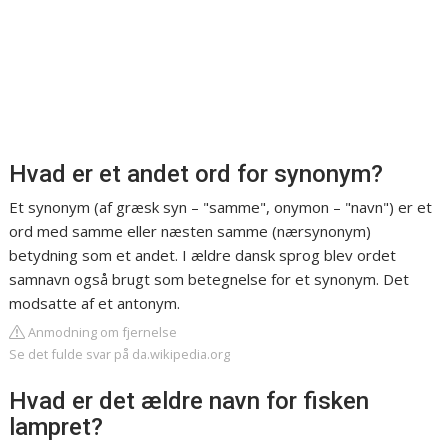
Hvad er et andet ord for synonym?
Et synonym (af græsk syn – "samme", onymon – "navn") er et
ord med samme eller næsten samme (nærsynonym)
betydning som et andet. I ældre dansk sprog blev ordet
samnavn også brugt som betegnelse for et synonym. Det
modsatte af et antonym.
Anmodning om fjernelse
Se det fulde svar på da.wikipedia.org
Hvad er det ældre navn for fisken
lampret?