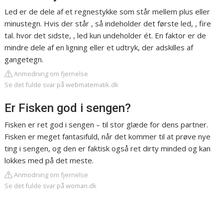
Led er de dele af et regnestykke som står mellem plus eller
minustegn. Hvis der står , så indeholder det første led, , fire
tal. hvor det sidste, , led kun undeholder ét. En faktor er de
mindre dele af en ligning eller et udtryk, der adskilles af
gangetegn.
Anmodning om fjernelse
Se det fulde svar på webmatematik.dk
Er Fisken god i sengen?
Fisken er ret god i sengen – til stor glæde for dens partner.
Fisken er meget fantasifuld, når det kommer til at prøve nye
ting i sengen, og den er faktisk også ret dirty minded og kan
lokkes med på det meste.
Anmodning om fjernelse
Se det fulde svar på woman.dk