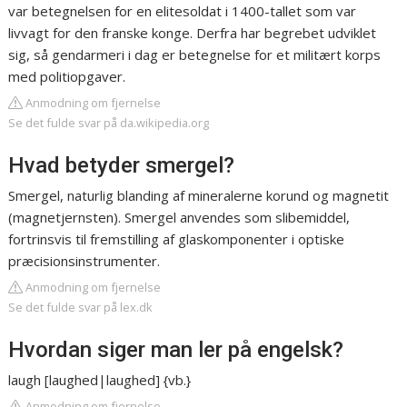
var betegnelsen for en elitesoldat i 1400-tallet som var
livvagt for den franske konge. Derfra har begrebet udviklet
sig, så gendarmeri i dag er betegnelse for et militært korps
med politiopgaver.
Anmodning om fjernelse
Se det fulde svar på da.wikipedia.org
Hvad betyder smergel?
Smergel, naturlig blanding af mineralerne korund og magnetit
(magnetjernsten). Smergel anvendes som slibemiddel,
fortrinsvis til fremstilling af glaskomponenter i optiske
præcisionsinstrumenter.
Anmodning om fjernelse
Se det fulde svar på lex.dk
Hvordan siger man ler på engelsk?
laugh [laughed|laughed] {vb.}
Anmodning om fjernelse