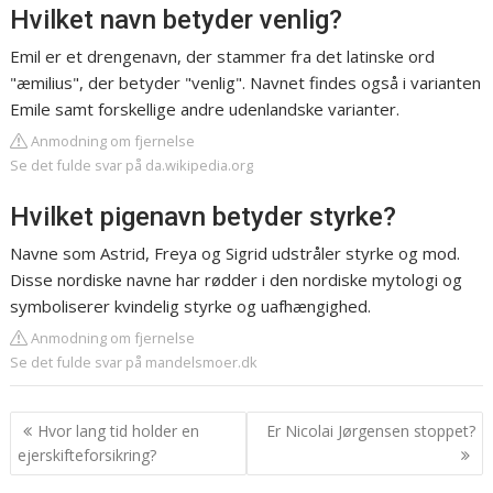
Hvilket navn betyder venlig?
Emil er et drengenavn, der stammer fra det latinske ord
"æmilius", der betyder "venlig". Navnet findes også i varianten
Emile samt forskellige andre udenlandske varianter.
Anmodning om fjernelse
Se det fulde svar på da.wikipedia.org
Hvilket pigenavn betyder styrke?
Navne som Astrid, Freya og Sigrid udstråler styrke og mod.
Disse nordiske navne har rødder i den nordiske mytologi og
symboliserer kvindelig styrke og uafhængighed.
Anmodning om fjernelse
Se det fulde svar på mandelsmoer.dk
Indlægsnavigation
Hvor lang tid holder en
Er Nicolai Jørgensen stoppet?
ejerskifteforsikring?