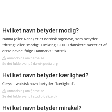
Hvilket navn betyder modig?
Nanna (eller Nana) er et nordisk pigenavn, som betyder
"dristig" eller "modig". Omkring 12.000 danskere bærer et af
disse navne ifølge Danmarks Statistik.
Anmodning om fjernelse
Se det fulde svar på da.wikipedia.org
Hvilket navn betyder kærlighed?
Cerys - walisisk navn; betyder "kærlighed".
Anmodning om fjernelse
Se det fulde svar på studio-belize.dk
Hvilket navn betyder mirakel?