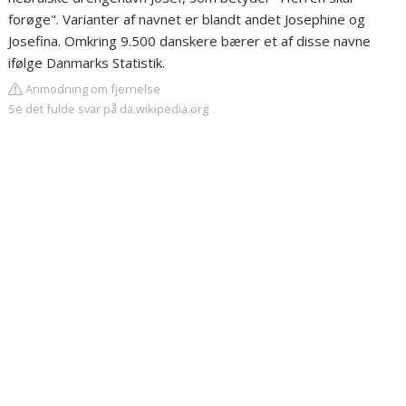
forøge". Varianter af navnet er blandt andet Josephine og
Josefina. Omkring 9.500 danskere bærer et af disse navne
ifølge Danmarks Statistik.
Anmodning om fjernelse
Se det fulde svar på da.wikipedia.org