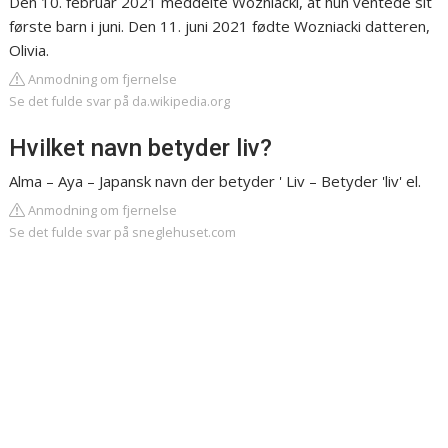
Den 10. februar 2021 meddelte Wozniacki, at hun ventede sit
første barn i juni. Den 11. juni 2021 fødte Wozniacki datteren,
Olivia.
Anmodning om fjernelse
Se det fulde svar på da.wikipedia.org
Hvilket navn betyder liv?
Alma – Aya – Japansk navn der betyder ' Liv – Betyder 'liv' el.
Anmodning om fjernelse
Se det fulde svar på sneglehuset.com