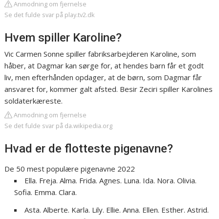
Anmodning om fjernelse
Se det fulde svar på play.tv2.dk
Hvem spiller Karoline?
Vic Carmen Sonne spiller fabriksarbejderen Karoline, som
håber, at Dagmar kan sørge for, at hendes barn får et godt
liv, men efterhånden opdager, at de børn, som Dagmar får
ansvaret for, kommer galt afsted. Besir Zeciri spiller Karolines
soldaterkæreste.
Anmodning om fjernelse
Se det fulde svar på da.wikipedia.org
Hvad er de flotteste pigenavne?
De 50 mest populære pigenavne 2022
Ella. Freja. Alma. Frida. Agnes. Luna. Ida. Nora. Olivia.
Sofia. Emma. Clara.
Asta. Alberte. Karla. Lily. Ellie. Anna. Ellen. Esther. Astrid.