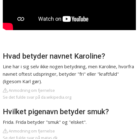
Hvad betyder navnet Karoline?
Line har i sig selv ikke nogen betydning, men Karoline, hvorfra
navnet oftest udspringer, betyder "fri" eller "kraftfuld"
(ligesom Karl gør).
Anmodning om fjernelse
Se det fulde svar på da.wikipedia.org
Hvilket pigenavn betyder smuk?
Frida. Frida betyder "smuk" og "elsket".
Anmodning om fjernelse
Se det fulde svar på matas.dk