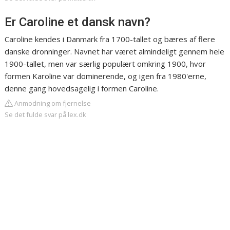
Er Caroline et dansk navn?
Caroline kendes i Danmark fra 1700-tallet og bæres af flere
danske dronninger. Navnet har været almindeligt gennem hele
1900-tallet, men var særlig populært omkring 1900, hvor
formen Karoline var dominerende, og igen fra 1980'erne,
denne gang hovedsagelig i formen Caroline.
Anmodning om fjernelse
Se det fulde svar på lex.dk