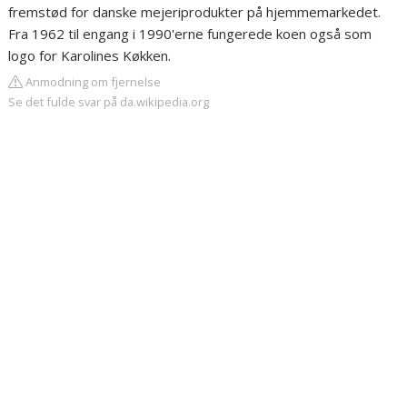
fremstød for danske mejeriprodukter på hjemmemarkedet.
Fra 1962 til engang i 1990'erne fungerede koen også som
logo for Karolines Køkken.
Anmodning om fjernelse
Se det fulde svar på da.wikipedia.org