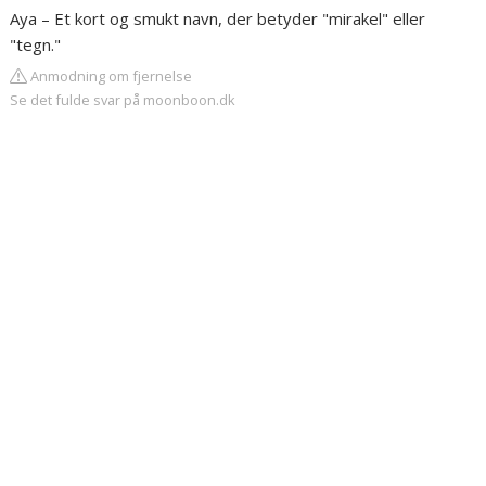
Aya – Et kort og smukt navn, der betyder "mirakel" eller
"tegn."
Anmodning om fjernelse
Se det fulde svar på moonboon.dk