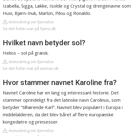
Izabella, Sigga, Løkke, Isolde og Crystal og drengenavne som
Huxi, Bjørn-Inuk, Marlon, Pilou og Ronaldo.
Anmodning om fjernelse
Se det fulde svar på fyens.dk
Hvilket navn betyder sol?
Helios – sol på græsk.
Anmodning om fjernelse
Se det fulde svar på woman.dk
Hvor stammer navnet Karoline fra?
Navnet Caroline har en lang og interessant historie. Det
stammer oprindeligt fra det latinske navn Carolinus, som
betyder “tilhørende Karl”. Navnet blev populært i Europa i
middelalderen, da det blev båret af flere europæiske
kongedøtre og prinsesser.
Anmodning om fjernelse