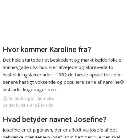
Hvor kommer Karoline fra?
Det hele startede i et beskedent og mørkt kælderlokale i
Sonnesgade i Aarhus. Her afvejede og afprøvede to
husholdningslærerinder i 1962 de første opskrifter i den
senere hastigt voksende og populære serie af Karoline®
løsblade, kogebøger mm.
Anmodning om fjernelse
Se det fulde svar på arla.dk
Hvad betyder navnet Josefine?
Josefine er et pigenavn, der er afledt via Josefa af det
hebraiske drengenavn Josef, som betyder "Herren skal