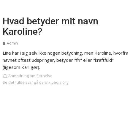
Hvad betyder mit navn
Karoline?
Admin
Line har i sig selv ikke nogen betydning, men Karoline, hvorfra
navnet oftest udspringer, betyder "fri" eller "kraftfuld"
(ligesom Karl gør).
Anmodning om fjernelse
Se det fulde svar på da.wikipedia.org