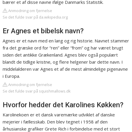
bærer et af disse navne ifølge Danmarks Statistik.
Anmodning om fjernelse
Se det fulde svar på da.wikipedia.org
Er Agnes et bibelsk navn?
Agnes er et navn med en lang og rig historie. Navnet stammer
fra det græske ord for “ren” eller “from” og har været brugt
siden det antikke Grækenland. Agnes blev også populært
blandt de tidlige kristne, og flere helgener bar dette navn. I
middelalderen var Agnes et af de mest almindelige pigenavne
i Europa.
Anmodning om fjernelse
Se det fulde svar på squishmallows.dk
Hvorfor hedder det Karolines Køkken?
Karolinekoen er et dansk varemærke udviklet af danske
mejerier i fællesskab. Den blev tegnet i 1958 af den
århusianske grafiker Grete Rich i forbindelse med et stort