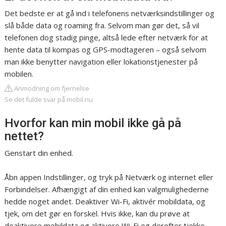
Det bedste er at gå ind i telefonens netværksindstillinger og
slå både data og roaming fra. Selvom man gør det, så vil
telefonen dog stadig pinge, altså lede efter netværk for at
hente data til kompas og GPS-modtageren – også selvom
man ikke benytter navigation eller lokationstjenester på
mobilen.
Anmodning om fjernelse
Se det fulde svar på mobil.nu
Hvorfor kan min mobil ikke gå på
nettet?
Genstart din enhed.
Åbn appen Indstillinger, og tryk på Netværk og internet eller
Forbindelser. Afhængigt af din enhed kan valgmulighederne
hedde noget andet. Deaktiver Wi-Fi, aktivér mobildata, og
tjek, om det gør en forskel. Hvis ikke, kan du prøve at
deaktivere mobildata og aktivere Wi-Fi og derefter tjekke