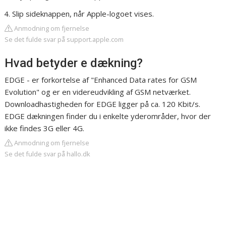
Slip sideknappen, når Apple-logoet vises.
Anmodning om fjernelse
Se det fulde svar på support.apple.com
Hvad betyder e dækning?
EDGE - er forkortelse af "Enhanced Data rates for GSM
Evolution" og er en videreudvikling af GSM netværket.
Downloadhastigheden for EDGE ligger på ca. 120 Kbit/s.
EDGE dækningen finder du i enkelte yderområder, hvor der
ikke findes 3G eller 4G.
Anmodning om fjernelse
Se det fulde svar på hallo.dk