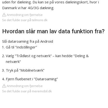
uden for dækning. Du kan se på vores dækningskort, hvor i
Danmark vi har 4G/3G dækning.
Anmodning om fjernelse
Se det fulde svar på telmore.dk
Hvordan slår man lav data funktion fra?
Slå dataroaming fra på Android
Gå til ”Indstillinger”
Vælg ”Trådløst og netværk” – kan hedde ”Deling &
netværk”
Tryk på ”Mobilnetværk”
Fjern fluebenet i ”Dataroaming”
Anmodning om fjernelse
Se det fulde svar på meremobil.dk