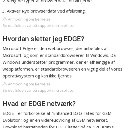
Vælg de typer af browserdata, du vil fjerne.
Aktiver Ryd browserdata ved afslutning.
Anmodning om fjernelse
Se det fulde svar på support.microsoft.com
Hvordan sletter jeg EDGE?
Microsoft Edge er den webbrowser, der anbefales af
Microsoft, og som er standardbrowseren til Windows. Da
Windows understøtter programmer, der er afhængige af
webplatformen, er standardbrowseren en vigtig del af vores
operativsystem og kan ikke fjernes.
Anmodning om fjernelse
Se det fulde svar på support.microsoft.com
Hvad er EDGE netværk?
EDGE - er forkortelse af "Enhanced Data rates for GSM
Evolution" og er en videreudvikling af GSM netværket.
Download hastigheden for EDGE ligger på ca. 120 Kbit/s.