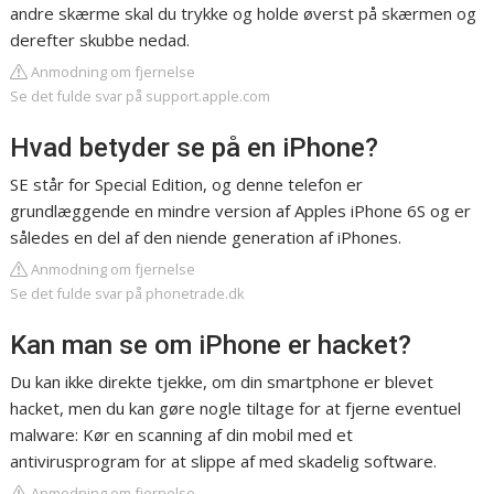
andre skærme skal du trykke og holde øverst på skærmen og
derefter skubbe nedad.
Anmodning om fjernelse
Se det fulde svar på support.apple.com
Hvad betyder se på en iPhone?
SE står for Special Edition, og denne telefon er
grundlæggende en mindre version af Apples iPhone 6S og er
således en del af den niende generation af iPhones.
Anmodning om fjernelse
Se det fulde svar på phonetrade.dk
Kan man se om iPhone er hacket?
Du kan ikke direkte tjekke, om din smartphone er blevet
hacket, men du kan gøre nogle tiltage for at fjerne eventuel
malware: Kør en scanning af din mobil med et
antivirusprogram for at slippe af med skadelig software.
Anmodning om fjernelse