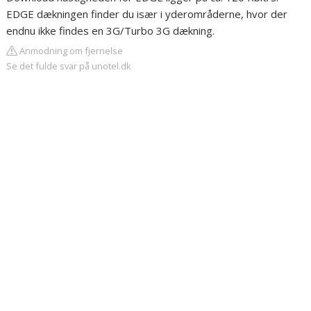
EDGE dækningen finder du især i yderområderne, hvor der
endnu ikke findes en 3G/Turbo 3G dækning.
Anmodning om fjernelse
Se det fulde svar på unotel.dk