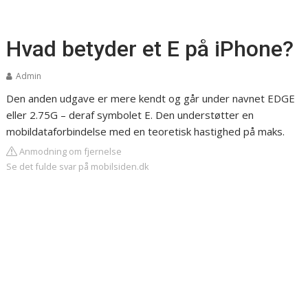
Hvad betyder et E på iPhone?
Admin
Den anden udgave er mere kendt og går under navnet EDGE
eller 2.75G – deraf symbolet E. Den understøtter en
mobildataforbindelse med en teoretisk hastighed på maks.
Anmodning om fjernelse
Se det fulde svar på mobilsiden.dk