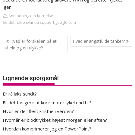
igen.
Anmodning om fjernelse
Se det fulde svar på support.google.com
Indlægsnavigation
Hvad er forskellen på et
Hvad er angstfulde tanker?
uheld og en ulykke?
Lignende spørgsmål
Er rå laks sundt?
Er det farligere at køre motorcykel end bil?
Hvor er der flest kristne i verden?
Hvornår er blodtrykket højest morgen eller aften?
Hvordan komprimerer jeg en PowerPoint?