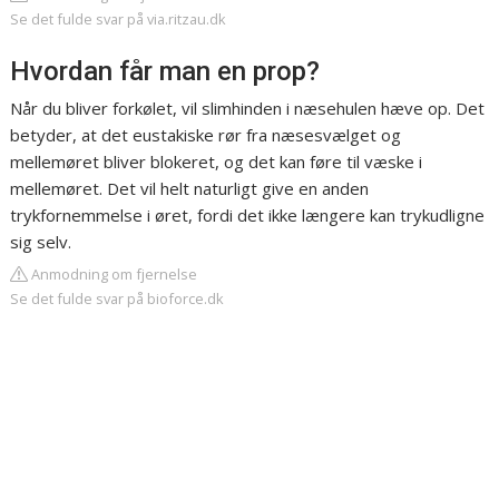
Se det fulde svar på via.ritzau.dk
Hvordan får man en prop?
Når du bliver forkølet, vil slimhinden i næsehulen hæve op. Det
betyder, at det eustakiske rør fra næsesvælget og
mellemøret bliver blokeret, og det kan føre til væske i
mellemøret. Det vil helt naturligt give en anden
trykfornemmelse i øret, fordi det ikke længere kan trykudligne
sig selv.
Anmodning om fjernelse
Se det fulde svar på bioforce.dk