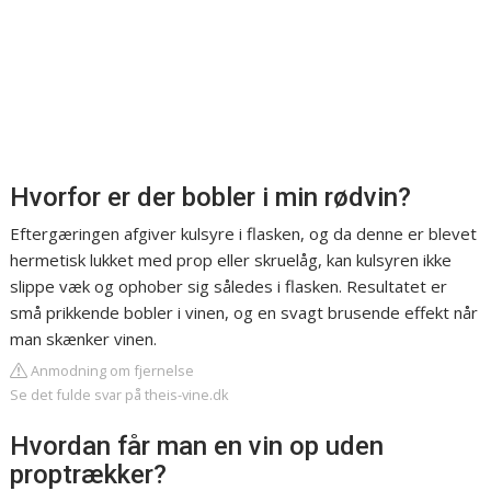
Hvorfor er der bobler i min rødvin?
Eftergæringen afgiver kulsyre i flasken, og da denne er blevet
hermetisk lukket med prop eller skruelåg, kan kulsyren ikke
slippe væk og ophober sig således i flasken. Resultatet er
små prikkende bobler i vinen, og en svagt brusende effekt når
man skænker vinen.
Anmodning om fjernelse
Se det fulde svar på theis-vine.dk
Hvordan får man en vin op uden
proptrækker?