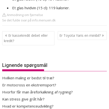
Et glas hvidvin (15 cl): 119 kalorier.
Anmodning om fjernelse
Se det fulde svar på info.menuvin.dk
Indlægsnavigation
Er kassekredit debet eller
Er Toyota Yaris en minibil?
kredit?
Lignende spørgsmål
Hvilken maling er bedst til træ?
Er motocross en ekstremsport?
Hvorfor får man åreforkalkning af rygning?
Kan stress give gråt hår?
Hvad er kompetenceudvikling?