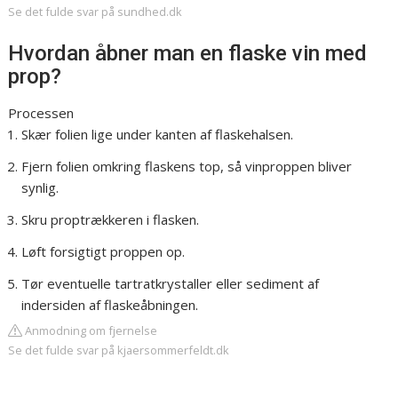
Se det fulde svar på sundhed.dk
Hvordan åbner man en flaske vin med
prop?
Processen
Skær folien lige under kanten af flaskehalsen.
Fjern folien omkring flaskens top, så vinproppen bliver
synlig.
Skru proptrækkeren i flasken.
Løft forsigtigt proppen op.
Tør eventuelle tartratkrystaller eller sediment af
indersiden af flaskeåbningen.
Anmodning om fjernelse
Se det fulde svar på kjaersommerfeldt.dk