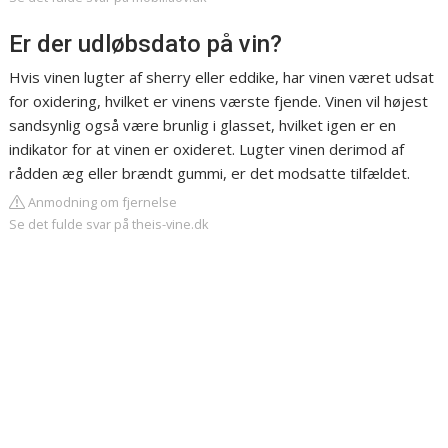
Er der udløbsdato på vin?
Hvis vinen lugter af sherry eller eddike, har vinen været udsat
for oxidering, hvilket er vinens værste fjende. Vinen vil højest
sandsynlig også være brunlig i glasset, hvilket igen er en
indikator for at vinen er oxideret. Lugter vinen derimod af
rådden æg eller brændt gummi, er det modsatte tilfældet.
Anmodning om fjernelse
Se det fulde svar på theis-vine.dk