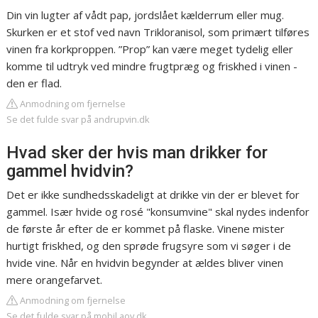
Din vin lugter af vådt pap, jordslået kælderrum eller mug.
Skurken er et stof ved navn Trikloranisol, som primært tilføres
vinen fra korkproppen. ”Prop” kan være meget tydelig eller
komme til udtryk ved mindre frugtpræg og friskhed i vinen -
den er flad.
Anmodning om fjernelse
Se det fulde svar på andrupvin.dk
Hvad sker der hvis man drikker for
gammel hvidvin?
Det er ikke sundhedsskadeligt at drikke vin der er blevet for
gammel. Især hvide og rosé "konsumvine" skal nydes indenfor
de første år efter de er kommet på flaske. Vinene mister
hurtigt friskhed, og den sprøde frugsyre som vi søger i de
hvide vine. Når en hvidvin begynder at ældes bliver vinen
mere orangefarvet.
Anmodning om fjernelse
Se det fulde svar på mobil.aov.dk