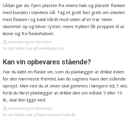
Sådan gør du: Fjern plasten fra vinens hals og placeér flasken
med bunden i støvlens sål. Tag et godt fast greb om støvlen
med flasken i og bank hårdt mod siden af et træ. Vinen
skummer op og bliver rystet, mens trykket får proppen til at
løsne sig fra flaskehalsen.
Anmodning om fjernelse
Se det fulde svar på winefamly.com
Kan vin opbevares stående?
Har du købt en flaske vin, som du planlægger at drikke inden
for den nærmeste fremtid, kan du sagtens have den stående
oprejst. Men ved du at vinen skal gemmes i længere tid, f. eks.
fordi du først planlægger at drikke den om måske 5 eller 10
år, skal den ligge ned.
Anmodning om fjernelse
Se det fulde svar på kjaersommerfeldt.dk