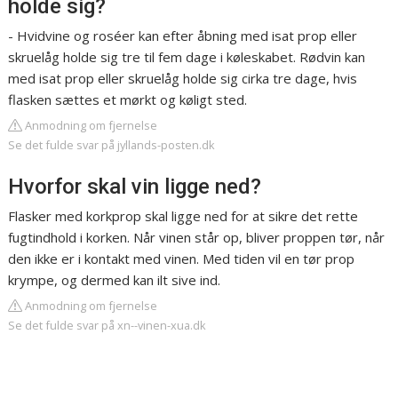
holde sig?
- Hvidvine og roséer kan efter åbning med isat prop eller
skruelåg holde sig tre til fem dage i køleskabet. Rødvin kan
med isat prop eller skruelåg holde sig cirka tre dage, hvis
flasken sættes et mørkt og køligt sted.
Anmodning om fjernelse
Se det fulde svar på jyllands-posten.dk
Hvorfor skal vin ligge ned?
Flasker med korkprop skal ligge ned for at sikre det rette
fugtindhold i korken. Når vinen står op, bliver proppen tør, når
den ikke er i kontakt med vinen. Med tiden vil en tør prop
krympe, og dermed kan ilt sive ind.
Anmodning om fjernelse
Se det fulde svar på xn--vinen-xua.dk