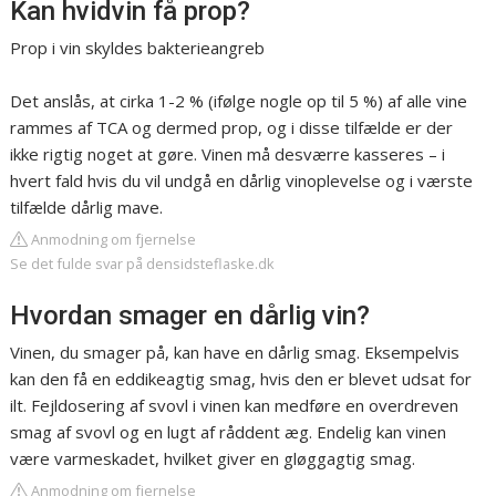
Kan hvidvin få prop?
Prop i vin skyldes bakterieangreb
Det anslås, at cirka 1-2 % (ifølge nogle op til 5 %) af alle vine
rammes af TCA og dermed prop, og i disse tilfælde er der
ikke rigtig noget at gøre. Vinen må desværre kasseres – i
hvert fald hvis du vil undgå en dårlig vinoplevelse og i værste
tilfælde dårlig mave.
Anmodning om fjernelse
Se det fulde svar på densidsteflaske.dk
Hvordan smager en dårlig vin?
Vinen, du smager på, kan have en dårlig smag. Eksempelvis
kan den få en eddikeagtig smag, hvis den er blevet udsat for
ilt. Fejldosering af svovl i vinen kan medføre en overdreven
smag af svovl og en lugt af råddent æg. Endelig kan vinen
være varmeskadet, hvilket giver en gløggagtig smag.
Anmodning om fjernelse