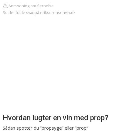
Anmodning om fjernelse
Se det fulde svar på eriksorensenvin.dk
Hvordan lugter en vin med prop?
Sådan spotter du ”propsyge” eller ”prop”