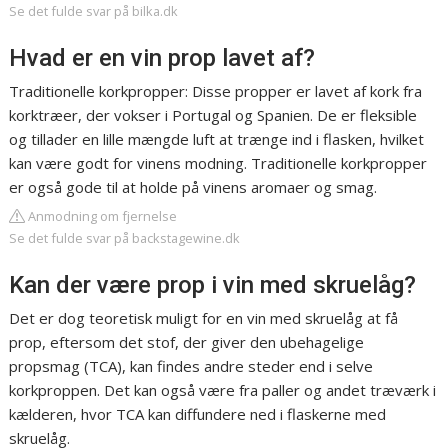
Se det fulde svar på bilka.dk
Hvad er en vin prop lavet af?
Traditionelle korkpropper: Disse propper er lavet af kork fra
korktræer, der vokser i Portugal og Spanien. De er fleksible
og tillader en lille mængde luft at trænge ind i flasken, hvilket
kan være godt for vinens modning. Traditionelle korkpropper
er også gode til at holde på vinens aromaer og smag.
Anmodning om fjernelse
Se det fulde svar på backstagewine.dk
Kan der være prop i vin med skruelåg?
Det er dog teoretisk muligt for en vin med skruelåg at få
prop, eftersom det stof, der giver den ubehagelige
propsmag (TCA), kan findes andre steder end i selve
korkproppen. Det kan også være fra paller og andet træværk i
kælderen, hvor TCA kan diffundere ned i flaskerne med
skruelåg.