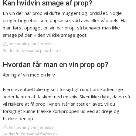
Kan hvidvin smage af prop?
En vin der har prop vil dufte muggent og jordslået. Nogle
bruger begreber som papkasse, våd avis eller våd pels. Har
man først opdaget en vin har prop, så behøver man ikke
smage på den – den vil ikke smage godt.
Anmodning om fjernelse
Se det fulde svar på pinochar.dk
Hvordan får man en vin prop op?
Åbning af vin med en kniv
Fjern eventuel folie og snit forsigtigt rundt om korken lige
under kanten af flasken med en kniv. Skær ikke dybt, da du så
vil risikere at få prop i vinen. Når snittet er lavet, vil du
forsigtigt kunne trække korkproppen ud ved at dreje og
trække den op.
Anmodning om fjernelse
Se det fulde svar på foetex.dk