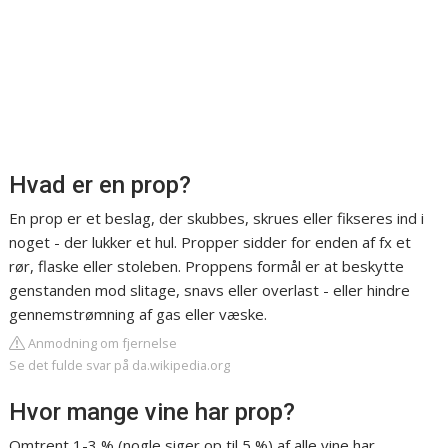
Hvad er en prop?
En prop er et beslag, der skubbes, skrues eller fikseres ind i
noget - der lukker et hul. Propper sidder for enden af fx et
rør, flaske eller stoleben. Proppens formål er at beskytte
genstanden mod slitage, snavs eller overlast - eller hindre
gennemstrømning af gas eller væske.
Anmodning om fjernelse
Se det fulde svar på da.wikipedia.org
Hvor mange vine har prop?
Omtrent 1-3 % (nogle siger op til 5 %) af alle vine har