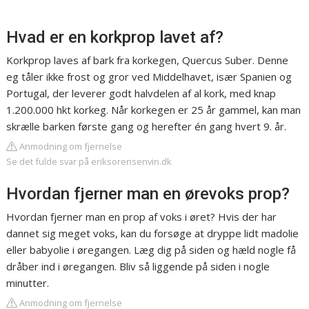
Hvad er en korkprop lavet af?
Korkprop laves af bark fra korkegen, Quercus Suber. Denne
eg tåler ikke frost og gror ved Middelhavet, især Spanien og
Portugal, der leverer godt halvdelen af al kork, med knap
1.200.000 hkt korkeg. Når korkegen er 25 år gammel, kan man
skrælle barken første gang og herefter én gang hvert 9. år.
Anmodning om fjernelse
Se det fulde svar på eriksorensenvin.dk
Hvordan fjerner man en ørevoks prop?
Hvordan fjerner man en prop af voks i øret? Hvis der har
dannet sig meget voks, kan du forsøge at dryppe lidt madolie
eller babyolie i øregangen. Læg dig på siden og hæld nogle få
dråber ind i øregangen. Bliv så liggende på siden i nogle
minutter.
Anmodning om fjernelse