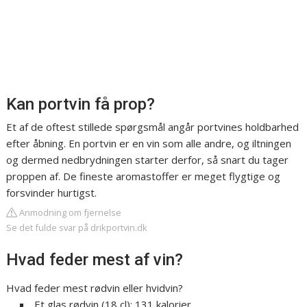
Kan portvin få prop?
Et af de oftest stillede spørgsmål angår portvines holdbarhed
efter åbning. En portvin er en vin som alle andre, og iltningen
og dermed nedbrydningen starter derfor, så snart du tager
proppen af. De fineste aromastoffer er meget flygtige og
forsvinder hurtigst.
Anmodning om fjernelse
Se det fulde svar på drikportvin.dk
Hvad feder mest af vin?
Hvad feder mest rødvin eller hvidvin?
Et glas rødvin (18 cl): 131 kalorier.