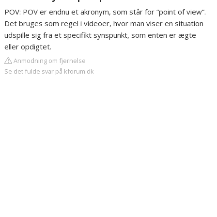
POV: POV er endnu et akronym, som står for “point of view”.
Det bruges som regel i videoer, hvor man viser en situation
udspille sig fra et specifikt synspunkt, som enten er ægte
eller opdigtet.
Anmodning om fjernelse
Se det fulde svar på kforum.dk