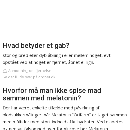
Hvad betyder et gab?
stor og bred eller dyb åbning i eller mellem noget, evt.
opstået ved at noget er fjernet, åbnet el. lign.
Anmodning om fjernelse
Se det fulde svar på ordnet.dk
Hvorfor må man ikke spise mad
sammen med melatonin?
Der har været enkelte tilfælde med påvirkning af
blodsukkermålinger, når Melatonin "Orifarm" er taget sammen
med måltider med stort indhold af kulhydrater. Ved diabetes
og nedsat følsomhed over for glucose bør Melatonin