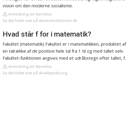
vision om den moderne socialisme.
Anmodning om fjernelse
Se det fulde svar på danmarkshistorien.dk
Hvad står f for i matematik?
Fakultet (matematik) Fakultet er i matematikken, produktet af
en talrække af de positive hele tal fra 1 til og med tallet selv.
Fakultet-funktionen angives med et udråbstegn efter tallet, f.
Anmodning om fjernelse
Se det fulde svar på da.wikipedia.org