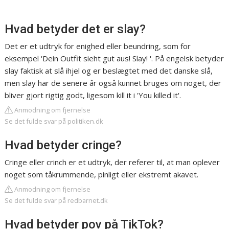
Hvad betyder det er slay?
Det er et udtryk for enighed eller beundring, som for
eksempel 'Dein Outfit sieht gut aus! Slay! '. På engelsk betyder
slay faktisk at slå ihjel og er beslægtet med det danske slå,
men slay har de senere år også kunnet bruges om noget, der
bliver gjort rigtig godt, ligesom kill it i 'You killed it'.
Anmodning om fjernelse
Se det fulde svar på politiken.dk
Hvad betyder cringe?
Cringe eller crinch er et udtryk, der referer til, at man oplever
noget som tåkrummende, pinligt eller ekstremt akavet.
Anmodning om fjernelse
Se det fulde svar på redbarnet.dk
Hvad betyder pov på TikTok?