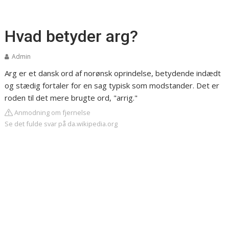
Hvad betyder arg?
Admin
Arg er et dansk ord af norønsk oprindelse, betydende indædt
og stædig fortaler for en sag typisk som modstander. Det er
roden til det mere brugte ord, "arrig."
Anmodning om fjernelse
Se det fulde svar på da.wikipedia.org