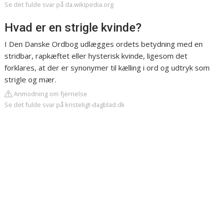
Se det fulde svar på da.wikipedia.org
Hvad er en strigle kvinde?
I Den Danske Ordbog udlægges ordets betydning med en
stridbar, rapkæftet eller hysterisk kvinde, ligesom det
forklares, at der er synonymer til kælling i ord og udtryk som
strigle og mær.
Anmodning om fjernelse
Se det fulde svar på kristeligt-dagblad.dk