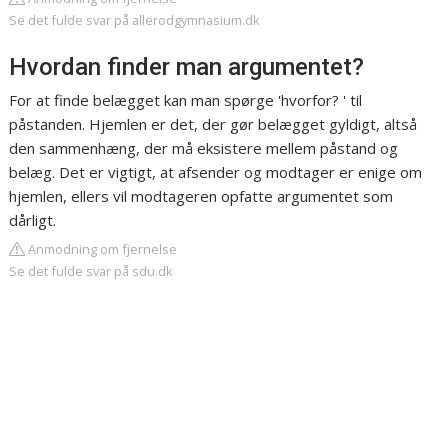
Se det fulde svar på allerodgymnasium.dk
Hvordan finder man argumentet?
For at finde belægget kan man spørge 'hvorfor? ' til
påstanden. Hjemlen er det, der gør belægget gyldigt, altså
den sammenhæng, der må eksistere mellem påstand og
belæg. Det er vigtigt, at afsender og modtager er enige om
hjemlen, ellers vil modtageren opfatte argumentet som
dårligt.
Anmodning om fjernelse
Se det fulde svar på sdu.dk