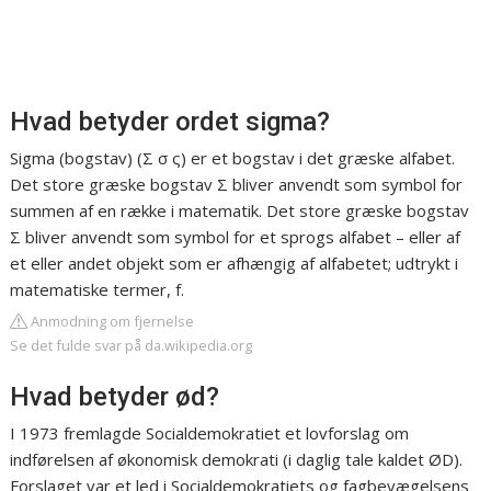
Hvad betyder ordet sigma?
Sigma (bogstav) (Σ σ ς) er et bogstav i det græske alfabet.
Det store græske bogstav Σ bliver anvendt som symbol for
summen af en række i matematik. Det store græske bogstav
Σ bliver anvendt som symbol for et sprogs alfabet – eller af
et eller andet objekt som er afhængig af alfabetet; udtrykt i
matematiske termer, f.
Anmodning om fjernelse
Se det fulde svar på da.wikipedia.org
Hvad betyder ød?
I 1973 fremlagde Socialdemokratiet et lovforslag om
indførelsen af økonomisk demokrati (i daglig tale kaldet ØD).
Forslaget var et led i Socialdemokratiets og fagbevægelsens