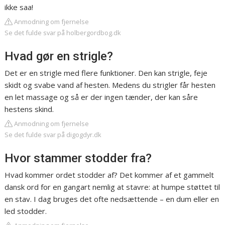
ikke saa!
Anmodning om fjernelse
Se det fulde svar på holbergordbog.dk
Hvad gør en strigle?
Det er en strigle med flere funktioner. Den kan strigle, feje
skidt og svabe vand af hesten. Medens du strigler får hesten
en let massage og så er der ingen tænder, der kan såre
hestens skind.
Anmodning om fjernelse
Se det fulde svar på digogdyr.dk
Hvor stammer stodder fra?
Hvad kommer ordet stodder af? Det kommer af et gammelt
dansk ord for en gangart nemlig at stavre: at humpe støttet til
en stav. I dag bruges det ofte nedsættende – en dum eller en
led stodder.