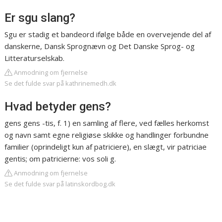
Er sgu slang?
Sgu er stadig et bandeord ifølge både en overvejende del af
danskerne, Dansk Sprognævn og Det Danske Sprog- og
Litteraturselskab.
Anmodning om fjernelse
Se det fulde svar på kathrinemedh.dk
Hvad betyder gens?
gens gens -tis, f. 1) en samling af flere, ved fælles herkomst
og navn samt egne religiøse skikke og handlinger forbundne
familier (oprindeligt kun af patriciere), en slægt, vir patriciae
gentis; om patricierne: vos soli g.
Anmodning om fjernelse
Se det fulde svar på latinskordbog.dk