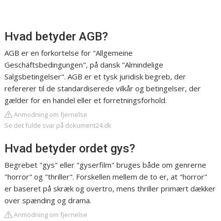
Hvad betyder AGB?
AGB er en forkortelse for "Allgemeine
Geschäftsbedingungen", på dansk "Almindelige
Salgsbetingelser". AGB er et tysk juridisk begreb, der
refererer til de standardiserede vilkår og betingelser, der
gælder for en handel eller et forretningsforhold.
Anmodning om fjernelse
Se det fulde svar på dokument24.dk
Hvad betyder ordet gys?
Begrebet "gys" eller "gyserfilm" bruges både om genrerne
"horror" og "thriller". Forskellen mellem de to er, at "horror"
er baseret på skræk og overtro, mens thriller primært dækker
over spænding og drama.
Anmodning om fjernelse