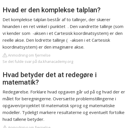
Hvad er den komplekse talplan?
Det komplekse talplan består af to tallinjer, der skærer
hinanden i en ret vinkel i punktet ‍ . Den vandrette tallinje (som
vi kender som ‍ -aksen i et Cartesisk koordinatsystem) er den
reelle akse. Den lodrette tallinje ( ‍ -aksen i et Cartesisk
koordinatsystem) er den imaginære akse.
Anmodning om fjernelse
Se det fulde svar på da.khanacademy.org
Hvad betyder det at redegøre i
matematik?
Redegørelse. Forklare hvad opgaven går ud på og hvad der er
målet for beregningerne. Oversætte problemstillingerne i
opgaven/projektet til matematisk sprog og matematiske
modeller. Tydeligt markere resultaterne og eventuelt fortolke
hvad tallene betyder.
Anmodning om fjernelse