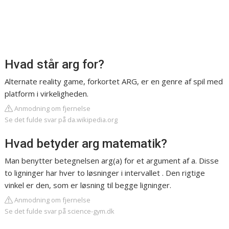
Hvad står arg for?
Alternate reality game, forkortet ARG, er en genre af spil med
platform i virkeligheden.
Anmodning om fjernelse
Se det fulde svar på da.wikipedia.org
Hvad betyder arg matematik?
Man benytter betegnelsen arg(a) for et argument af a. Disse
to ligninger har hver to løsninger i intervallet . Den rigtige
vinkel er den, som er løsning til begge ligninger.
Anmodning om fjernelse
Se det fulde svar på science-gym.dk