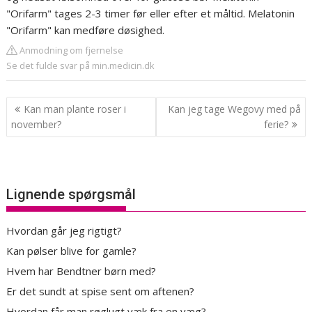
"Orifarm" tages 2-3 timer før eller efter et måltid. Melatonin
"Orifarm" kan medføre døsighed.
Anmodning om fjernelse
Se det fulde svar på min.medicin.dk
Indlægsnavigation
Kan man plante roser i
Kan jeg tage Wegovy med på
november?
ferie?
Lignende spørgsmål
Hvordan går jeg rigtigt?
Kan pølser blive for gamle?
Hvem har Bendtner børn med?
Er det sundt at spise sent om aftenen?
Hvordan får man røglugt væk fra en væg?